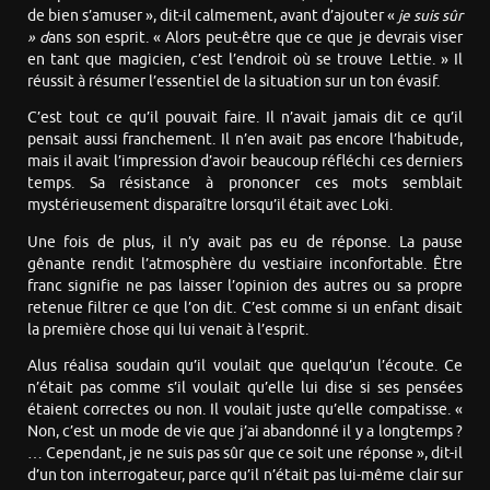
de bien s’amuser », dit-il calmement, avant d’ajouter «
je suis sûr
» d
ans son esprit. « Alors peut-être que ce que je devrais viser
en tant que magicien, c’est l’endroit où se trouve Lettie. » Il
réussit à résumer l’essentiel de la situation sur un ton évasif.
C’est tout ce qu’il pouvait faire. Il n’avait jamais dit ce qu’il
pensait aussi franchement. Il n’en avait pas encore l’habitude,
mais il avait l’impression d’avoir beaucoup réfléchi ces derniers
temps. Sa résistance à prononcer ces mots semblait
mystérieusement disparaître lorsqu’il était avec Loki.
Une fois de plus, il n’y avait pas eu de réponse. La pause
gênante rendit l’atmosphère du vestiaire inconfortable. Être
franc signifie ne pas laisser l’opinion des autres ou sa propre
retenue filtrer ce que l’on dit. C’est comme si un enfant disait
la première chose qui lui venait à l’esprit.
Alus réalisa soudain qu’il voulait que quelqu’un l’écoute. Ce
n’était pas comme s’il voulait qu’elle lui dise si ses pensées
étaient correctes ou non. Il voulait juste qu’elle compatisse. «
Non, c’est un mode de vie que j’ai abandonné il y a longtemps ?
… Cependant, je ne suis pas sûr que ce soit une réponse », dit-il
d’un ton interrogateur, parce qu’il n’était pas lui-même clair sur