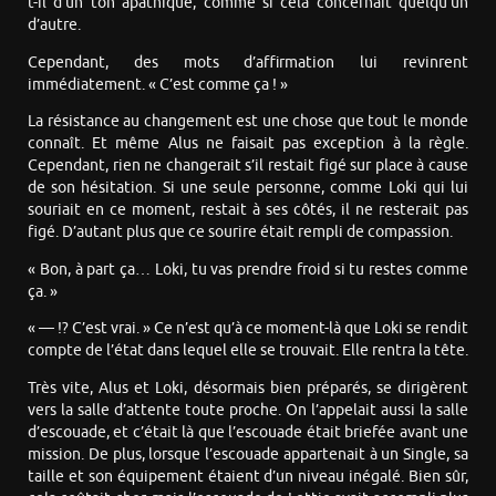
t-il d’un ton apathique, comme si cela concernait quelqu’un
d’autre.
Cependant, des mots d’affirmation lui revinrent
immédiatement. « C’est comme ça ! »
La résistance au changement est une chose que tout le monde
connaît. Et même Alus ne faisait pas exception à la règle.
Cependant, rien ne changerait s’il restait figé sur place à cause
de son hésitation. Si une seule personne, comme Loki qui lui
souriait en ce moment, restait à ses côtés, il ne resterait pas
figé. D’autant plus que ce sourire était rempli de compassion.
« Bon, à part ça… Loki, tu vas prendre froid si tu restes comme
ça. »
« — !? C’est vrai. » Ce n’est qu’à ce moment-là que Loki se rendit
compte de l’état dans lequel elle se trouvait. Elle rentra la tête.
Très vite, Alus et Loki, désormais bien préparés, se dirigèrent
vers la salle d’attente toute proche. On l’appelait aussi la salle
d’escouade, et c’était là que l’escouade était briefée avant une
mission. De plus, lorsque l’escouade appartenait à un Single, sa
taille et son équipement étaient d’un niveau inégalé. Bien sûr,