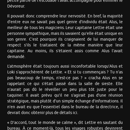
petite partie de l’escouade l’avait accompagné pour éliminer le
Dévoreur.
Il pouvait donc comprendre leur nervosité. En bref, la majorité
d’entre eux ne savait pas quel genre d’individu était Alus, le
meilleur de tous les magiciens. Leur capitaine Lettie était une
personne sympathique, mais ils savaient qu’elle était unique en
son genre. C’est pourquoi ils craignaient de lui manquer de
respect s’ils le traitaient de la même manière que leur
capitaine. Au moins, ils s’étaient assis comme Alus l’avait
demandé.
L’atmosphère était toujours aussi inconfortable lorsqu’Alus et
Loki s’approchèrent de Lettie. « Et si tu commençais ? Tu n’as
pas beaucoup de temps, n’est-ce pas ? » cracha Alus en se
rappelant ce qui s’était passé dans la salle de sieste. Elle
n’aurait pas dû le réveiller un peu plus tôt juste pour le
taquiner. Il avait prévu qu’il ne s’agirait pas d’une réunion
stratégique, mais plutôt d’un simple échange d’informations. Il
n’en avait eu que l’essentiel dans le bureau de la directrice, il
devrait donc obtenir plus de détails ici.
« D’accord, tout le monde se calme », dit Lettie en sautant du
bureau. À ce moment-là, tous les visages robustes devinrent