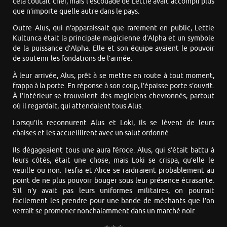
cela coûtait cher, mais l’escouade de Lettie avait accompli plus
que n’importe quelle autre dans le pays.
Outre Alus, qui n’apparaissait que rarement en public, Lettie
Kultunca était la principale magicienne d’Alpha et un symbole
de la puissance d’Alpha. Elle et son équipe avaient le pouvoir
de soutenir les fondations de l’armée.
À leur arrivée, Alus, prêt à se mettre en route à tout moment,
frappa à la porte. En réponse à son coup, l’épaisse porte s’ouvrit.
À l’intérieur se trouvaient des magiciens chevronnés, partout
où il regardait, qui attendaient tous Alus.
Lorsqu’ils reconnurent Alus et Loki, ils se lèvent de leurs
chaises et les accueillirent avec un salut ordonné.
Ils dégageaient tous une aura féroce. Alus, qui s’était battu à
leurs côtés, était une chose, mais Loki se crispa, qu’elle le
veuille ou non. Tesfia et Alice se raidiraient probablement au
point de ne plus pouvoir bouger sous leur présence écrasante.
S’il n’y avait pas leurs uniformes militaires, on pourrait
facilement les prendre pour une bande de méchants que l’on
verrait se promener nonchalamment dans un marché noir.