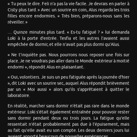
« Tu peux le dire. Feli n’a pas la vie facile. Je devrais en parler à
Cisty plus tard. » Avec un sourire en coin, Alus regarda les trois
filles encore endormies. « Très bien, préparons-nous sans les
réveiller. »
… Quinze minutes plus tard. « Es-tu fatigué ? » lui demanda
Loki à la porte d’entrée. Tesfia et les autres l’avaient aussi
empêchée de dormir, et elle n’avait pas plus dormi qu’Alus.
« Ne t’inquiète pas. Nous pourrons nous reposer une fois sur
place. Je ne voudrais pas aller dans le Monde extérieur à moitié
endormi », répondit Alus en plaisantant.
« Oui, volontiers. Je suis un peu fatiguée après la journée d’hier
», dit Loki avec un sourire sec, auquel Alus répondit brièvement
par un « Moi aussi » alors qu’ils s’apprêtaient à quitter le
laboratoire.
En réalité, marcher sans dormir n’était pas rare dans le monde
extérieur. Loki s’était également entraînée pour pouvoir rester
sans dormir pendant deux ou trois jours. La fatigue qu’elle
ressentait n’était probablement pas due à l’épuisement, mais
au fait qu’elle avait eu son compte. Les deux derniers jours lui
avaient apporté beaucoup de nouvelles expériences.