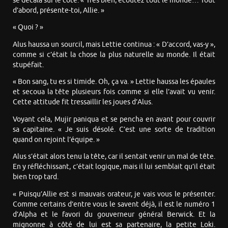
se décala sur le côté. « Très bien, écoutez tout le monde… Tout
d’abord, présente-toi, Allie. »
« Quoi ? »
Alus haussa un sourcil, mais Lettie continua : « D’accord, vas-y »,
comme si c’était la chose la plus naturelle au monde. Il était
stupéfait.
« Bon sang, tu es si timide. Oh, ça va. » Lettie haussa les épaules
et secoua la tête plusieurs fois comme si elle l’avait vu venir.
Cette attitude fit tressaillir les joues d’Alus.
Voyant cela, Mujir paniqua et se pencha en avant pour couvrir
sa capitaine. « Je suis désolé. C’est une sorte de tradition
quand on rejoint l’équipe. »
Alus s’était alors tenu la tête, car il sentait venir un mal de tête.
En y réfléchissant, c’était logique, mais il lui semblait qu’il était
bien trop tard.
« Puisqu’Allie est si mauvais orateur, je vais vous le présenter.
Comme certains d’entre vous le savent déjà, il est le numéro 1
d’Alpha et le favori du gouverneur général Berwick. Et la
mignonne à côté de lui est sa partenaire, la petite Loki.