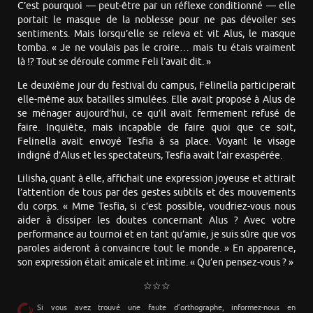
C’est pourquoi — peut-être par un réflexe conditionné — elle
portait le masque de la noblesse pour ne pas dévoiler ses
sentiments. Mais lorsqu’elle se releva et vit Alus, le masque
tomba. « Je ne voulais pas le croire… mais tu étais vraiment
là !? Tout se déroule comme Feli l’avait dit. »
Le deuxième jour du festival du campus, Felinella participerait
elle-même aux batailles simulées. Elle avait proposé à Alus de
se ménager aujourd’hui, ce qu’il avait fermement refusé de
faire. Inquiète, mais incapable de faire quoi que ce soit,
Felinella avait envoyé Tesfia à sa place. Voyant le visage
indigné d’Alus et les spectateurs, Tesfia avait l’air exaspérée.
Lilisha, quant à elle, affichait une expression joyeuse et attirait
l’attention de tous par des gestes subtils et des mouvements
du corps. « Mme Tesfia, si c’est possible, voudriez-vous nous
aider à dissiper les doutes concernant Alus ? Avec votre
performance au tournoi et en tant qu’amie, je suis sûre que vos
paroles aideront à convaincre tout le monde. » En apparence,
son expression était amicale et intime. « Qu’en pensez-vous ? »
☆☆☆
Si vous avez trouvé une faute d’orthographe, informez-nous en