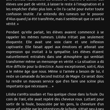
élèves une part de vérité, à laisser le reste à l’imagination et à
les empêcher d’aller plus loin. « On l’a caché pour éviter toute
confusion inutile. J’ai entendu des rumeurs sur le pouvoir
d’Alus quand j’ai été transférée, mais il semblerait que ce soit la
vérité. »
Pendant qu’elle parlait, les élèves avaient commencé à se
rappeler les mêmes rumeurs. Lilisha n’était pas seulement
éloquente. Elle avait une voix claire et une inflexion
captivante. Elle faisait appel aux émotions et arborait une
expression qui invitait à la sympathie. Les élèves étaient
naturellement entraînés dans une atmosphère qui semblait
transformer même un mensonge en vérité. « La situation a dû
être difficile pour la directrice. Aussi exceptionnel, soit-il, Alus
a le même âge que nous. Même si l’armée a besoin de lui, il
reste un camarade du Second Institut de Magie. Ce serait donc
lui rendre un mauvais service que d’en faire une scène plus
importante que nécessaire… »
Lilisha s’arrêta soudain et fixa quelque chose dans la foule. Du
coin de l’œil, elle avait repéré des cheveux roux. Luttant pour
sortir de la foule, bousculée par les gens, la chevelure d’un
rouge vif, visible par les interstices de la foule, s’était peu à peu