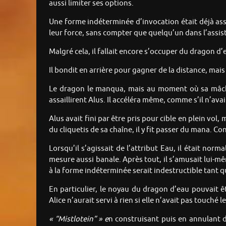
aussi limiter ses options.
Une forme indéterminée d’invocation était déjà ass
leur force, sans compter que quelqu’un dans l’assist
Malgré cela, il fallait encore s’occuper du dragon d’e
Il bondit en arrière pour gagner de la distance, mais
Le dragon le manqua, mais au moment où sa mâchoir
assaillirent Alus. Il accéléra même, comme s’il n’avai
Alus avait fini par être pris pour cible en plein vol,
du cliquetis de sa chaîne, il y fit passer du mana. 
Lorsqu’il s’agissait de l’attribut Eau, il était norm
mesure aussi banale. Après tout, il s’amusait lui-m
à la forme indéterminée serait indestructible tant q
En particulier, le noyau du dragon d’eau pouvait ê
Alice n’aurait servi à rien si elle n’avait pas touché 
« “Mistlotein” »
e
n construisant puis en annulant da