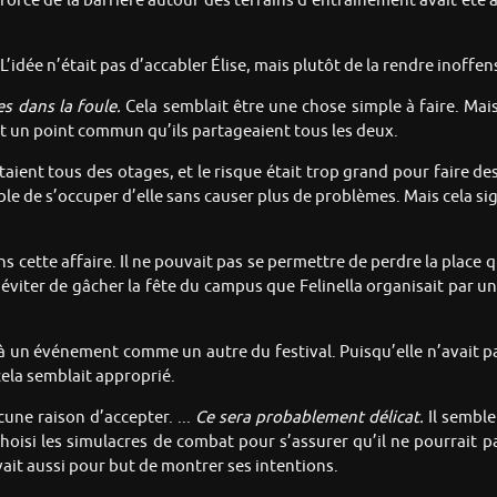
a force de la barrière autour des terrains d’entraînement avait é
’idée n’était pas d’accabler Élise, mais plutôt de la rendre inoffens
es dans la foule.
Cela semblait être une chose simple à faire. Mai
tait un point commun qu’ils partageaient tous les deux.
l étaient tous des otages, et le risque était trop grand pour faire 
ble de s’occuper d’elle sans causer plus de problèmes. Mais cela sign
cette affaire. Il ne pouvait pas se permettre de perdre la place qu
viter de gâcher la fête du campus que Felinella organisait par un i
le à un événement comme un autre du festival. Puisqu’elle n’avait p
cela semblait approprié.
cune raison d’accepter. ...
Ce sera probablement délicat.
Il semble
isi les simulacres de combat pour s’assurer qu’il ne pourrait pas s
vait aussi pour but de montrer ses intentions.