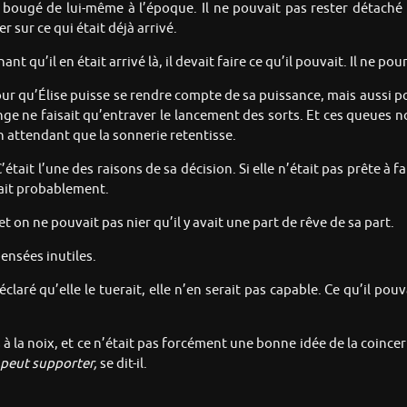
it bougé de lui-même à l’époque. Il ne pouvait pas rester détaché 
 sur ce qui était déjà arrivé.
t qu’il en était arrivé là, il devait faire ce qu’il pouvait. Il ne pou
our qu’Élise puisse se rendre compte de sa puissance, mais aussi p
e ne faisait qu’entraver le lancement des sorts. Et ces queues no
en attendant que la sonnerie retentisse.
’était l’une des raisons de sa décision. Si elle n’était pas prête à fai
rait probablement.
 et on ne pouvait pas nier qu’il y avait une part de rêve de sa part.
ensées inutiles.
éclaré qu’elle le tuerait, elle n’en serait pas capable. Ce qu’il pouva
 à la noix, et ce n’était pas forcément une bonne idée de la coincer 
 peut supporter,
se dit-il.