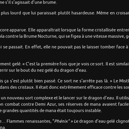
e s’il s’agissait d’une brume.
lus lourd que lui paraissait plutôt hasardeuse. Même en croisa
ncore apparue. Elle apparaîtrait lorsque la forme cristallisée entre
 vola contre la Brume Nocturne, qui se figea à une vitesse massive, g
se passait. En effet, elle ne pouvait pas le laisser tomber face à 
t gelé. « C’est la première fois que je vois ce sort. Il est similair
terrir sur le bout du nez gelé du dragon d’eau.
is ça s’est plutôt bien passé. Ce sort ne s’arrête pas là. » Le Mist
ans des cristaux. Il était donc extrêmement efficace contre les so
 un nouveau sort complexe et le lancer sur le dragon d’eau. Il uti
on combat contre Demi Azur, ses réserves de mana avaient facilem
de grandes quantités de mana était toujours instable.
le… Flammes renaissantes, “
Phénix” »
L
e dragon d’eau gelé cligno
ana.