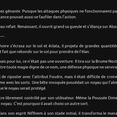
ez gênante. Puisque les attaques physiques ne fonctionnaient pas, 
ance pouvait aussi se faufiler dans l’action.
au refait. Renaissant, il ouvrit grand sa gueule et s’élança sur Alus
 — .
e s’écrasa sur le sol et éclata, il projeta de grandes quantités
t fait que rebondir sur le sol pour prendre de l’élan.
 mais pour lui, ce n’était pas une ouverture. Il tira sur la Brume No
Contre toute magie digne de ce nom, une défense physique ne servira
al de riposter avec l’attribut Foudre, mais il était difficile de c
ême avec les sorts. Une bête invoquée possédait un noyau qui l’al
ue le noyau serait protégé.
tre librement contrôlé par son utilisateur. Même la Poussée Dimens
le noyau. C’est pourquoi il avait choisi un autre sort.
ns son esprit Niflheim à son stade initial, il transforma le mana 