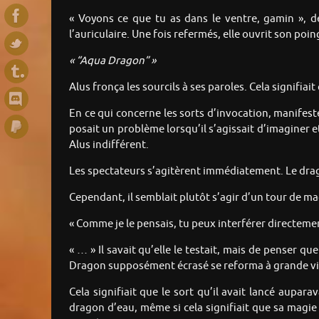
« Voyons ce que tu as dans le ventre, gamin », d
l’auriculaire. Une fois refermés, elle ouvrit son 
« “Aqua Dragon” »
Alus fronça les sourcils à ses paroles. Cela signifiait
En ce qui concerne les sorts d’invocation, manifest
posait un problème lorsqu’il s’agissait d’imaginer et
Alus indifférent.
Les spectateurs s’agitèrent immédiatement. Le drago
Cependant, il semblait plutôt s’agir d’un tour de mag
« Comme je le pensais, tu peux interférer directemen
« … » Il savait qu’elle le testait, mais de penser que
Dragon supposément écrasé se reforma à grande vi
Cela signifiait que le sort qu’il avait lancé aupara
dragon d’eau, même si cela signifiait que sa magie 