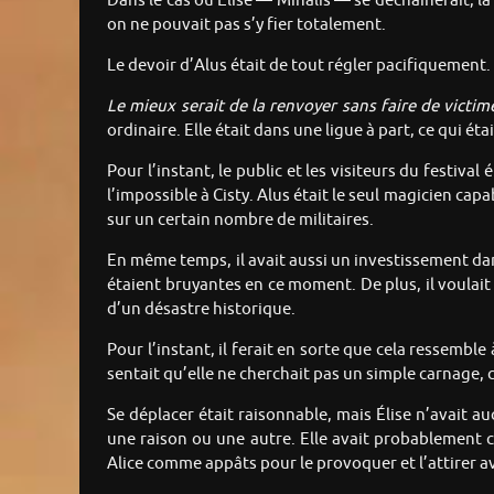
Dans le cas où Élise — Minalis — se déchaînerait, l
on ne pouvait pas s’y fier totalement.
Le devoir d’Alus était de tout régler pacifiquement. L
Le mieux serait de la renvoyer sans faire de victim
ordinaire. Elle était dans une ligue à part, ce qui é
Pour l’instant, le public et les visiteurs du festiva
l’impossible à Cisty. Alus était le seul magicien capa
sur un certain nombre de militaires.
En même temps, il avait aussi un investissement dans 
étaient bruyantes en ce moment. De plus, il voulait é
d’un désastre historique.
Pour l’instant, il ferait en sorte que cela ressemb
sentait qu’elle ne cherchait pas un simple carnage, 
Se déplacer était raisonnable, mais Élise n’avait au
une raison ou une autre. Elle avait probablement cho
Alice comme appâts pour le provoquer et l’attirer a