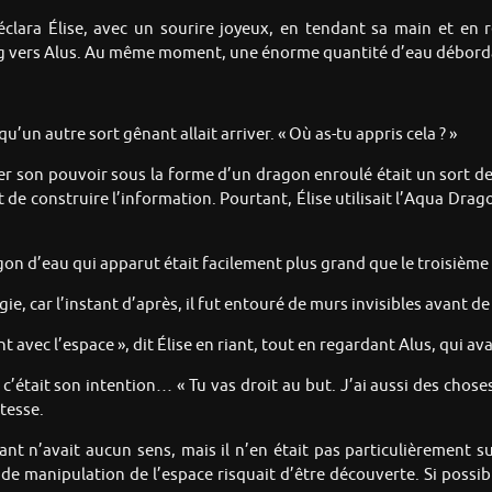
éclara Élise, avec un sourire joyeux, en tendant sa main et en
poing vers Alus. Au même moment, une énorme quantité d’eau débor
 qu’un autre sort gênant allait arriver. « Où as-tu appris cela ? »
er son pouvoir sous la forme d’un dragon enroulé était un sort de
 de construire l’information. Pourtant, Élise utilisait l’Aqua Drag
n d’eau qui apparut était facilement plus grand que le troisième 
ie, car l’instant d’après, il fut entouré de murs invisibles avant de
t avec l’espace », dit Élise en riant, tout en regardant Alus, qui a
 c’était son intention… « Tu vas droit au but. J’ai aussi des choses
tesse.
vant n’avait aucun sens, mais il n’en était pas particulièrement s
de manipulation de l’espace risquait d’être découverte. Si possibl