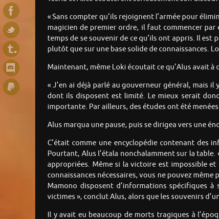
« Sans compter qu’ils rejoignent l’armée pour élimin
magicien de premier ordre, il faut commencer par é
temps de se souvenir de ce qu’ils ont appris. Il es
plutôt que sur une base solide de connaissances. Lor
Maintenant, même Loki écoutait ce qu’Alus avait à d
« J’en ai déjà parlé au gouverneur général, mais il
dont ils disposent est limité. Le mieux serait don
importante. Par ailleurs, des études ont été menées
Alus marqua une pause, puis se dirigea vers une énorm
C’était comme une encyclopédie contenant des infor
Pourtant, Alus l’étala nonchalamment sur la table.
appropriées. Même si la victoire est impossible et 
connaissances nécessaires, vous ne pouvez même pas 
Mamono disposent d’informations spécifiques à so
victimes », conclut Alus, alors que les souvenirs d’
Il y avait eu beaucoup de morts tragiques à l’épo