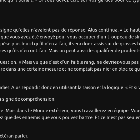
t qu’il parlait. « Si vous devez être sur vos gardes pour ce type
gne qu’elles n’avaient pas de réponse, Alus continua, « Le haut. L
que vous avez été envoyé pour vous occuper d’un troupeau de sin
se plus lourd qu’il n’en a l’air, il sera donc assis sur de grosses b
es qu’ils n’en ont l’air. Mais on peut aussi les qualifier de prudents
question. « Mais vu que c’est d’un faible rang, ne devriez-vous pa
re dans une certaine mesure et ne comptait pas nier en bloc ce que 
dier. Alus répondit donc en utilisant la raison et la logique. « Et si
 en signe de compréhension.
tre. Mais dans le Monde extérieur, vous travaillerez en équipe. V
iez que des ennemis que vous pouvez battre. Et ce n’est pas seulem
étéran parler.