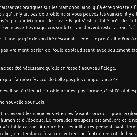
onnaissances pratiques sur les Mamonos, ainsi qu’à être préparé à 
en qu’il n’y ait pas de problème si vous pouvez les vaincre, il y
usée par un Mamono de classe B qui s’est installé près de l’ar
é en masse. Les magiciens sur le terrain doivent rester attentifs à 
 prit une gorgée de son thé désormais tiède. Il le préférait même à
 pas vraiment parler de foule applaudissant avec seulement tro
 donc pas été nécessaire qu’elle en fasse à nouveau l’éloge.
pourquoi l’armée n’y accorde-t-elle pas plus d’importance ? »
 devait se répéter. « Le problème n’est pas l’armée, c’est l’état d’es
une nouvelle pour Loki.
En classant les magiciens et en les faisant concourir pour la gloir
it l’humanité à l’époque. Le moral des troupes s’est amélioré et l
éritable carcan. Aujourd’hui, les militaires pensent avoir term
culier, ont tendance à se concentrer sur l’entraînement de leurs c