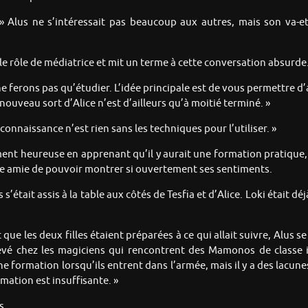
 Alus ne s’intéressait pas beaucoup aux autres, mais son va-et-
le rôle de médiatrice et mit un terme à cette conversation absurde
e ferons pas qu’étudier. L’idée principale est de vous permettre 
nouveau sort d’Alice n’est d’ailleurs qu’à moitié terminé. »
a connaissance n’est rien sans les techniques pour l’utiliser. »
ent heureuse en apprenant qu’il y aurait une formation pratique, A
ure amie de pouvoir montrer si ouvertement ses sentiments.
s’était assis à la table aux côtés de Tesfia et d’Alice. Loki était dé
que les deux filles étaient préparées à ce qui allait suivre, Alus 
élevé chez les magiciens qui rencontrent des Mamonos de classe i
e formation lorsqu’ils entrent dans l’armée, mais il y a des lacune
rmation est insuffisante. »
s.