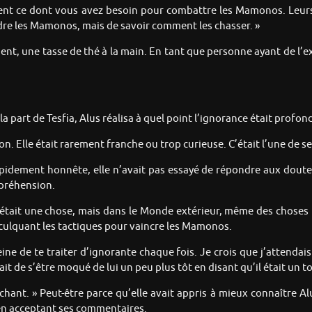
ent ce dont vous avez besoin pour combattre les Mamonos. Leurs f
ndre les Mamonos, mais de savoir comment les chasser. »
ment, une tasse de thé à la main. En tant que personne ayant de l’e
la part de Tesfia, Alus réalisa à quel point l’ignorance était profo
n. Elle était rarement franche ou trop curieuse. C’était l’une de ses
pidement honnête, elle n’avait pas essayé de répondre aux doutes q
mpréhension.
, c’était une chose, mais dans le Monde extérieur, même des choses 
 inculquant les tactiques pour vaincre les Mamonos.
de te traiter d’ignorante chaque fois. Je crois que j’attendais tr
 de s’être moqué de lui un peu plus tôt en disant qu’il était un t
échant. » Peut-être parce qu’elle avait appris à mieux connaître A
 en acceptant ses commentaires.