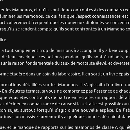
er les Mamonos, et qu’ils sont donc confrontés à des combats réels 
liminer les mamonos, ce qui fait que l’aspect connaissances est
t particulièrement fréquent que les nouveaux diplômés se concentren
squ’ils se rendent compte qu’ils sont confrontés à un Mamono coria
ire.
 y a tout simplement trop de missions à accomplir. Il y a beaucoup
c de leur enseigner ces notions pendant qu’ils sont étudiants, m
 sur la raison fondamentale du taux de mortalité élevé, et diverses
e étagère dans un coin du laboratoire. Il en sortit un livre épais q
mations détaillées sur les Mamonos. Il s’agissait d’un livre ra
 « En d’autres termes, si vous ne comprenez pas l’essence de cha
que vous êtes contraints de battre en retraite, un rapport détaillé
décider en connaissance de cause si la retraite est possible ou n
n sujet, surtout lorsqu’il s’agit d’une nouvelle espèce. En l’a
une invasion massive survenue il y a quelques années défilaient dans
que, et le manque de rapports sur les mamonos de classe A qui é