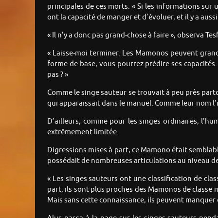
principales de ces morts. « Si les informations sur
ont la capacité de manger et d’évoluer, et il y a auss
« Il n’y a donc pas grand-chose à faire », observa Tesf
« Laisse-moi terminer. Les Mamonos peuvent grandi
forme de base, vous pourrez prédire ses capacités.
pas ? »
Comme le singe sauteur se trouvait à peu près parto
qui apparaissait dans le manuel. Comme leur nom l’i
D’ailleurs, comme pour les singes ordinaires, l’hu
extrêmement limitée.
Digressions mises à part, ce Mamono était semblable 
possédait de nombreuses articulations au niveau des
« Les singes sauteurs ont une classification de clas
part, ils sont plus proches des Mamonos de classe 
Mais sans cette connaissance, ils peuvent manquer d