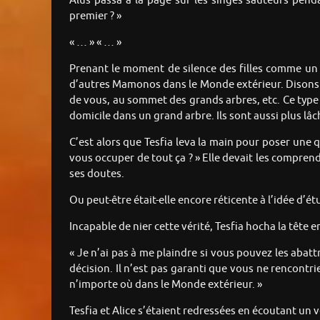
Alus passa à la page sur les singes sauteurs pendan
premier ? »
« … » « … »
Prenant le moment de silence des filles comme un si
d’autres Mamonos dans le Monde extérieur. Disons 
de vous, au sommet des grands arbres, etc. Ce type pè
domicile dans un grand arbre. Ils sont aussi plus lâch
C’est alors que Tesfia leva la main pour poser une 
vous occuper de tout ça ? » Elle devait les comprend
ses doutes.
Ou peut-être était-elle encore réticente à l’idée d’étu
Incapable de nier cette vérité, Tesfia hocha la tête
« Je n’ai pas à me plaindre si vous pouvez les abat
décision. Il n’est pas garanti que vous ne rencontr
n’importe où dans le Monde extérieur. »
Tesfia et Alice s’étaient redressées en écoutant un v