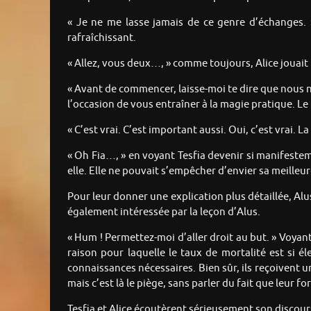
« Je ne me lasse jamais de ce genre d’échanges. »
rafraîchissant.
« Allez, vous deux…, » comme toujours, Alice jouait 
« Avant de commencer, laisse-moi te dire que nous n
l’occasion de vous entraîner à la magie pratique. Le 
« C’est vrai. C’est important aussi. Oui, c’est vrai. L
« Oh Fia…, » en voyant Tesfia devenir si manifestem
elle. Elle ne pouvait s’empêcher d’envier sa meille
Pour leur donner une explication plus détaillée, Alus 
également intéressée par la leçon d’Alus.
« Hum ! Permettez-moi d’aller droit au but. » Voyant 
raison pour laquelle le taux de mortalité est si 
connaissances nécessaires. Bien sûr, ils reçoivent un
mais c’est là le piège, sans parler du fait que leur fo
Tesfia et Alice écoutèrent sérieusement son discour