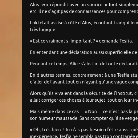
Alus leur répondit avec un sourire. « Tout simplem
etc. Il ne s’agit pas de connaissances pour compre
Loki était assise à côté d’Alus, écoutant tranquille
très logique.
« Est-ce vraiment si important ? » demanda Tesfia.
En entendant une déclaration aussi superficielle de 
Pendant ce temps, Alice s’abstint de toute déclaratio
En d’autres termes, contrairement à une Tesfia stu
d’aller de l’avant tout en n’ayant qu’une vague co
Alors qu’ils vivaient dans la sécurité de l’Institut
allait corriger ces choses à leur sujet, tout en leur
Mais même dans ce cas… « Non… ce n’est pas la peine 
son humeur maussade. Sans compter qu’il se vengeait
« Oh, très bien ! Tu n’as pas besoin d’être aussi m
inexpérience, Tesfia ne sembla pas trop contrariée