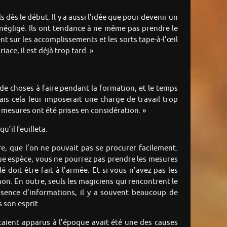
dès le début. Il y a aussi l’idée que pour devenir un
 négligé. Ils ont tendance à ne même pas prendre le
t sur les accomplissements et les sorts tape-à-l’œil
ce, il est déjà trop tard. »
 de choses à faire pendant la formation, et le temps
ais cela leur imposerait une charge de travail trop
 mesures ont été prises en considération. »
u’il feuilleta.
re, que l’on ne pouvait pas se procurer facilement.
que espèce, vous ne pourrez pas prendre les mesures
 doit être fait à l’armée. Et si vous n’avez pas les
on. En outre, seuls les magiciens qui rencontrent le
bsence d’informations, il y a souvent beaucoup de
 son esprit.
taient apparus à l’époque avait été une des causes