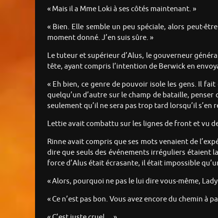
« Mais il a Mme Loki à ses côtés maintenant. »
« Bien. Elle semble un peu spéciale, alors peut-être 
moment donné. J’en suis sûre. »
Le tuteur et supérieur d’Alus, le gouverneur généra
tête, ayant compris l’intention de Berwick en envoya
« Eh bien, ce genre de pouvoir isole les gens. Il fai
quelqu’un d’autre sur le champ de bataille, penser 
seulement qu’il ne sera pas trop tard lorsqu’il s’en
Lettie avait combattu sur les lignes de front et vu 
Rinne avait compris que ses mots venaient de l’expé
dire que seuls des événements irréguliers étaient la
force d’Alus était écrasante, il était impossible qu’
« Alors, pourquoi ne pas le lui dire vous-même, Lady 
« Ce n’est pas bon. Vous avez encore du chemin à par
« C’est juste cruel… »