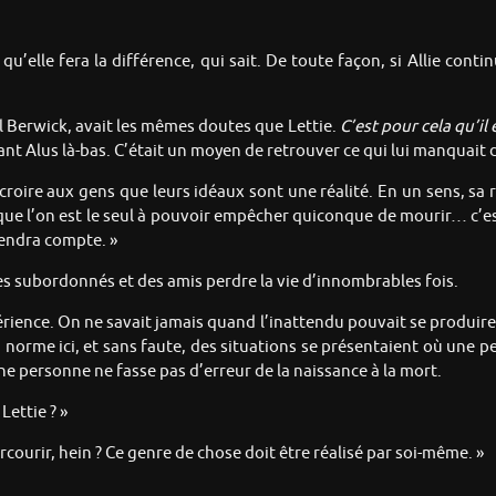
qu’elle fera la différence, qui sait. De toute façon, si Allie conti
l Berwick, avait les mêmes doutes que Lettie.
C’est pour cela qu’il 
nt Alus là-bas. C’était un moyen de retrouver ce qui lui manquait da
t croire aux gens que leurs idéaux sont une réalité. En un sens, sa 
que l’on est le seul à pouvoir empêcher quiconque de mourir… c’es
 rendra compte. »
des subordonnés et des amis perdre la vie d’innombrables fois.
rience. On ne savait jamais quand l’inattendu pouvait se produire 
 norme ici, et sans faute, des situations se présentaient où une p
une personne ne fasse pas d’erreur de la naissance à la mort.
Lettie ? »
courir, hein ? Ce genre de chose doit être réalisé par soi-même. »