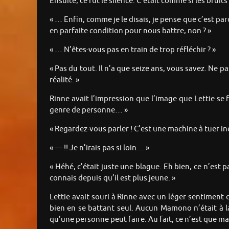
Ensuite, ce fut le silence. C’était comme si les brui
« … Enfin, comme je le disais, je pense que c’est par
en parfaite condition pour nous battre, non ? »
« … N’êtes-vous pas en train de trop réfléchir ? »
« Pas du tout. Il n’a que seize ans, vous savez. Ne 
réalité. »
Rinne avait l’impression que l’image que Lettie se f
genre de personne… »
« Regardez-vous parler ! C’est une machine à tuer iné
« — !! Je n’irais pas si loin… »
« Héhé, c’était juste une blague. Eh bien, ce n’est 
connais depuis qu’il est plus jeune. »
Lettie avait souri à Rinne avec un léger sentiment de
bien en se battant seul. Aucun Mamono n’était à la
qu’une personne peut faire. Au fait, ce n’est que ma 