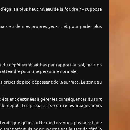
 d’égal au plus haut niveau de la foudre ? » supposa
i jamais vu de mes propres yeux… et pour parler plus
et du dépôt semblait bas par rapport au sol, mais en
e à atteindre pour une personne normale.
es prises de pied dépassant de la surface. La zone au
es étaient destinées à gérer les conséquences du sort
 du dépôt. Les préparatifs contre les nuages noirs
e ferait que gêner. « Ne mettrez-vous pas aussi une
 soit parfait, ils ne pouvaient pas laisser de côté la