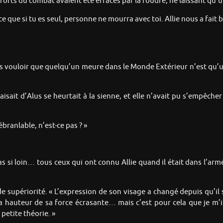
ts forts du combat avaient été effacés par la foudre, ne laissant qu’
ce que si tu es seul, personne ne mourra avec toi. Allie nous a fait 
pas vouloir que quelqu’un meure dans le Monde Extérieur n’est qu’u
aisait d’Alus se heurtait à la sienne, et elle n’avait pu s’empêche
branlable, n’est-ce pas ? »
pas si loin… tous ceux qui ont connu Allie quand il était dans l’a
 supériorité. « L’expression de son visage a changé depuis qu’il s’es
 hauteur de sa force écrasante… mais c’est pour cela que je m’in
petite théorie. »