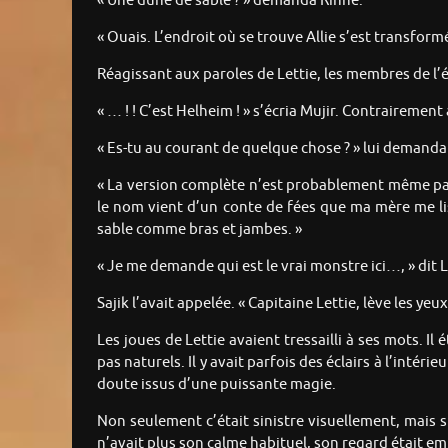
« Une dune de sable ? » demanda Rinne.
« Ouais. L’endroit où se trouve Allie s’est transform
Réagissant aux paroles de Lettie, les membres de l’
« … ! ! C’est Helheim ! » s’écria Mujir. Contrairement
« Es-tu au courant de quelque chose ? » lui demanda 
« La version complète n’est probablement même pas
le nom vient d’un conte de fées que ma mère me lisa
sable comme bras et jambes. »
« Je me demande qui est le vrai monstre ici…, » dit 
Sajik l’avait appelée. « Capitaine Lettie, lève les y
Les joues de Lettie avaient tressailli à ses mots. Il 
pas naturels. Il y avait parfois des éclairs à l’intér
doute issus d’une puissante magie.
Non seulement c’était sinistre visuellement, mais si
n’avait plus son calme habituel, son regard était e