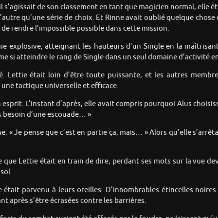
l s’agissait de son classement en tant que magicien normal, elle ét
 d’autre qu’une série de choix. Et Rinne avait oublié quelque chose 
 de rendre l’impossible possible dans cette mission.
ie explosive, atteignant les hauteurs d’un Single en la maîtrisant.
si atteindre le rang de Single dans un seul domaine d’activité en 
. Lettie était loin d’être toute puissante, et les autres membr
t une tactique universelle et efficace.
esprit. L’instant d’après, elle avait compris pourquoi Alus choisis
pas besoin d’une escouade… »
 « Je pense que c’est en partie ça, mais… » Alors qu’elle s’arrêtai
 ce que Lettie était en train de dire, perdant ses mots sur la vue d
sol.
 était parvenu à leurs oreilles. D’innombrables étincelles noires 
 après s’être écrasées contre les barrières.