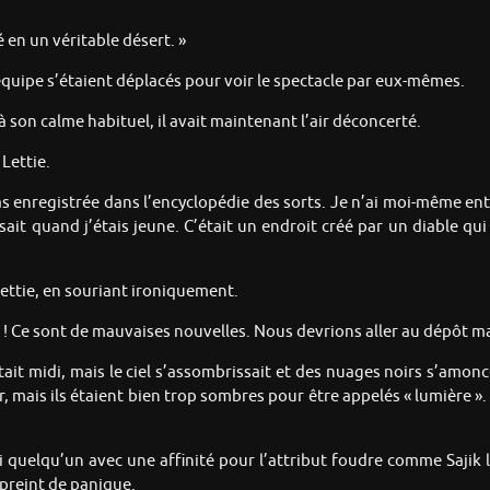
é en un véritable désert. »
équipe s’étaient déplacés pour voir le spectacle par eux-mêmes.
 à son calme habituel, il avait maintenant l’air déconcerté.
Lettie.
 enregistrée dans l’encyclopédie des sorts. Je n’ai moi-même en
it quand j’étais jeune. C’était un endroit créé par un diable qui 
Lettie, en souriant ironiquement.
eux ! Ce sont de mauvaises nouvelles. Nous devrions aller au dépôt m
était midi, mais le ciel s’assombrissait et des nuages noirs s’amonce
ieur, mais ils étaient bien trop sombres pour être appelés « lumière 
 quelqu’un avec une affinité pour l’attribut foudre comme Sajik le
mpreint de panique.