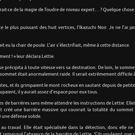
. Serait-ce de la magie de foudre de niveau expert… ? Quelque chose
te le plus puissant des huit vertices, l’Ikazuchi Noir. Je ne l’a
eu la chair de poule. L’air s’électrifiait, même à cette distance.
ent ! » leur déclara Lettie.
e précipita à toute vitesse vers sa destination. De loin, le somm
le sommet était anormalement raide. Il serait extrêmement difficil
ites, et ils grimpaient le mont rocheux en sautant depuis de petit
upaient, il y aurait assez d’espace pour eux tous.
es de barrières sans même attendre les instructions de Lettie. Ell
nt créé une barrière massive qui couvrait la totalité du sommet
é une défense solide.
au travail. Elle était spécialisée dans la détection, donc elle n
t remarqué l’absence de la barrière de Lettie. S’ils voulaient que ce