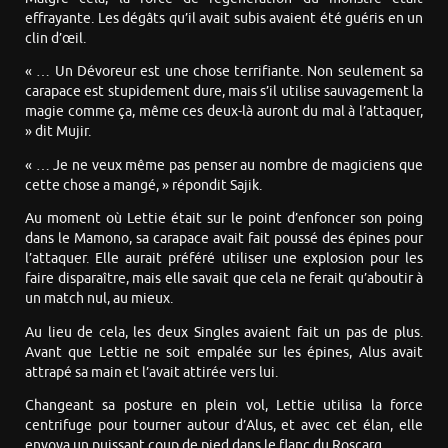
effrayante. Les dégâts qu’il avait subis avaient été guéris en un
clin d’œil.
« … Un Dévoreur est une chose terrifiante. Non seulement sa
carapace est stupidement dure, mais s’il utilise sauvagement la
magie comme ça, même ces deux-là auront du mal à l’attaquer,
» dit Mujir.
« … Je ne veux même pas penser au nombre de magiciens que
cette chose a mangé, » répondit Sajik.
Au moment où Lettie était sur le point d’enfoncer son poing
dans le Mamono, sa carapace avait fait poussé des épines pour
l’attaquer. Elle aurait préféré utiliser une explosion pour les
faire disparaître, mais elle savait que cela ne ferait qu’aboutir à
un match nul, au mieux.
Au lieu de cela, les deux Singles avaient fait un pas de plus.
Avant que Lettie ne soit empalée sur les épines, Alus avait
attrapé sa main et l’avait attirée vers lui.
Changeant sa posture en plein vol, Lettie utilisa la force
centrifuge pour tourner autour d’Alus, et avec cet élan, elle
envoya un puissant coup de pied dans le flanc du Roscarg.