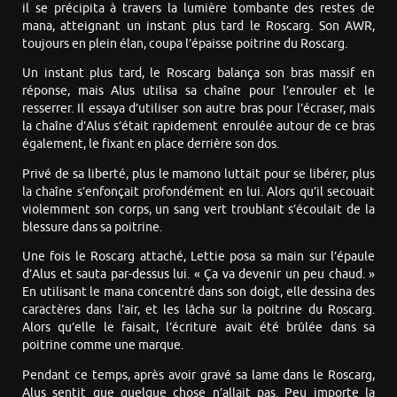
il se précipita à travers la lumière tombante des restes de
mana, atteignant un instant plus tard le Roscarg. Son AWR,
toujours en plein élan, coupa l’épaisse poitrine du Roscarg.
Un instant plus tard, le Roscarg balança son bras massif en
réponse, mais Alus utilisa sa chaîne pour l’enrouler et le
resserrer. Il essaya d’utiliser son autre bras pour l’écraser, mais
la chaîne d’Alus s’était rapidement enroulée autour de ce bras
également, le fixant en place derrière son dos.
Privé de sa liberté, plus le mamono luttait pour se libérer, plus
la chaîne s’enfonçait profondément en lui. Alors qu’il secouait
violemment son corps, un sang vert troublant s’écoulait de la
blessure dans sa poitrine.
Une fois le Roscarg attaché, Lettie posa sa main sur l’épaule
d’Alus et sauta par-dessus lui. « Ça va devenir un peu chaud. »
En utilisant le mana concentré dans son doigt, elle dessina des
caractères dans l’air, et les lâcha sur la poitrine du Roscarg.
Alors qu’elle le faisait, l’écriture avait été brûlée dans sa
poitrine comme une marque.
Pendant ce temps, après avoir gravé sa lame dans le Roscarg,
Alus sentit que quelque chose n’allait pas. Peu importe la