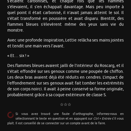
s’étaient carbonisés, et chaque fois que les flammes
s’élevaient, il s’en échappait davantage. Mais peu importe à
quel point il était carbonisé, il n’avait jamais atteint le sol. Il
s’était transformé en poussière et avait disparu. Bientôt, des
flammes bleues s’élevèrent même des yeux sans vie du
monstre.
Avec une profonde inspiration, Lettie relâcha ses mains jointes
et tendit une main vers l’avant.
« Et… six ! »
Des flammes bleues avaient jailli de l’intérieur du Roscarg, et il
s’était effondré sur ses genoux comme une poupée de chiffon.
Les deux bras avaient déjà été réduits en cendres. L’impact de
l’effondrement sur ses genoux avait fait tomber les extrémités
de son corps noirci. Il avait à peine conservé sa forme originale,
probablement grâce à sa coque extérieure de classe S.
☆☆☆
Si vous avez trouvé une faute d’orthographe, informez-nous en
sélectionnant le texte en question et en appuyant sur
Ctrl + Entrée
s’il vous
plaît. Il est conseillé de se connecter sur un compte avant de le faire.