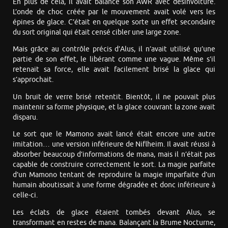
En plus de cela, il avait balancé son AWR avec désinvolture.
L’onde de choc créée par le mouvement avait volé vers les
épines de glace. C’était en quelque sorte un effet secondaire
du sort original qui était censé cibler une large zone.
Mais grâce au contrôle précis d’Alus, il n’avait utilisé qu’une
partie de son effet, le libérant comme une vague. Même s’il
retenait sa force, elle avait facilement brisé la glace qui
s’approchait.
Un bruit de verre brisé retentit. Bientôt, il ne pouvait plus
maintenir sa forme physique, et la glace couvrant la zone avait
disparu.
Le sort que le Mamono avait lancé était encore une autre
imitation… une version inférieure de Niflheim. Il avait réussi à
absorber beaucoup d’informations de mana, mais il n’était pas
capable de construire correctement le sort. La magie parfaite
d’un Mamono tentant de reproduire la magie imparfaite d’un
humain aboutissait à une forme dégradée et donc inférieure à
celle-ci.
Les éclats de glace étaient tombés devant Alus, se
transformant en restes de mana. Balançant la Brume Nocturne,