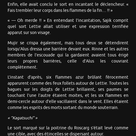
Enfin, elle avait conclu le sort en incantant le déclencheur. «
Fais trembler leur corps dans les flammes de la fin… !! »
« — Oh merde !! » En entendant l’incantation, Sajik comprit
quel sort Lettie allait utiliser et une expression terrifiée
apparut sur son visage.
Mujir se crispa également, mais tous deux se détendirent
lorsqu’Alus dressa une barrière devant eux. Rinne et les autres
membres de l’escouade qui la gardaient avaient tous érigé
leurs propres barrières, celle d’Alus les couvrant
complètement.
L’instant d’après, six flammes azur brûlant férocement
apparurent comme des feux follets autour de Lettie. Toutes les
bagues sur les doigts de Lettie brillaient, ses paumes se
touchant l’une l’autre étaient moites, et les six flammes en
demi-cercle autour d’elle vacillaient dans le vent. Elles étaient
comme les esprits des morts sortant du monde souterrain.
« “Kagatsuchi” »
Le sort marqué sur la poitrine du Roscarg s’était levé comme
une cible, avec des étincelles se dispersant autour.