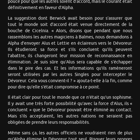
pouce pour que les autres soient d’accord, mais le courant était
définitivement en faveur d’Alpha.
La suggestion dont Berwick avait besoin pour s’assurer que
tout le monde soit d’accord était venue directement de la
bouche de Cicelnia. « Alors, disons que pendant que nous
rassemblons les autres magiciens à Balmes, nous demandons à
Alpha d’envoyer Alus et Lettie en éclaireurs vers le Dévoreur.
Ils étudieront sa force et s’ils concluent qu’ils peuvent
l’abattre, ils changeront leur mission de reconnaissance en
élimination. Je suis sûre qu’Alus sera capable de s’échapper
dans le pire des cas. Et les informations qu’ils ramèneront
seront utilisées par les autres Singles pour intercepter le
Dévoreur. Cela vous convient-il ? » ajouta-t-elle à la fin, comme
pour dire qu’elle s’était compromise à ce point.
Il était clair pour tout le monde que ce n’était qu’un sophisme.
Il y avait une très forte possibilité qu’avec la force d’Alus, ils «
concluent » que le Dévoreur pouvait être éliminé au contact.
Mais s’ils acceptaient, les autres nations ne seraient pas
obligées de prendre leurs responsabilités.
Même sans ça, les autres officiels ne voudraient rien de plus
qu’Alpha élimine le Dévoreur tout seul. Risquer leurs propres