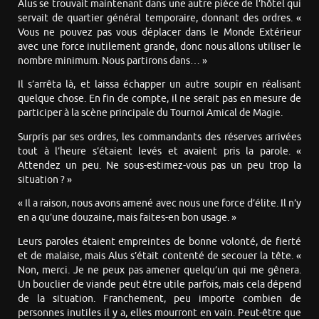
Alus se trouvait maintenant dans une autre pièce de l’hôtel qui
servait de quartier général temporaire, donnant des ordres. «
Vous ne pouvez pas vous déplacer dans le Monde Extérieur
avec une force inutilement grande, donc nous allons utiliser le
nombre minimum. Nous partirons dans… »
Il s’arrêta là, et laissa échapper un autre soupir en réalisant
quelque chose. En fin de compte, il ne serait pas en mesure de
participer à la scène principale du Tournoi Amical de Magie.
Surpris par ses ordres, les commandants des réserves arrivées
tout à l’heure s’étaient levés et avaient pris la parole. «
Attendez un peu. Ne sous-estimez-vous pas un peu trop la
situation ? »
« Il a raison, nous avons amené avec nous une force d’élite. Il n’y
en a qu’une douzaine, mais faites-en bon usage. »
Leurs paroles étaient empreintes de bonne volonté, de fierté
et de malaise, mais Alus s’était contenté de secouer la tête. «
Non, merci. Je ne peux pas amener quelqu’un qui me gênera.
Un bouclier de viande peut être utile parfois, mais cela dépend
de la situation. Franchement, peu importe combien de
personnes inutiles il y a, elles mourront en vain. Peut-être que