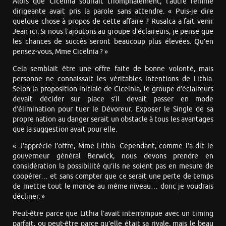
Alors que Cicelnia souriait triomphalement, l’autre femme
dirigeante avait pris la parole sans attendre. « Puis-je dire
quelque chose à propos de cette affaire ? Rusalca a fait venir
Jean ici. Si nous l’ajoutons au groupe d’éclaireurs, je pense que
les chances de succès seront beaucoup plus élevées. Qu’en
pensez-vous, Mme Cicelnia ? »
Cela semblait être une offre faite de bonne volonté, mais
personne ne connaissait les véritables intentions de Lithia.
Selon la proposition initiale de Cicelnia, le groupe d’éclaireurs
devait décider sur place s’il devait passer en mode
d’élimination pour tuer le Dévoreur. Exposer le Single de sa
propre nation au danger serait un obstacle à tous les avantages
que la suggestion avait pour elle.
« J’apprécie l’offre, Mme Lithia. Cependant, comme l’a dit le
gouverneur général Berwick, nous devons prendre en
considération la possibilité qu’ils ne soient pas en mesure de
coopérer… et sans compter que ce serait une perte de temps
de mettre tout le monde au même niveau… donc je voudrais
décliner. »
Peut-être parce que Lithia l’avait interrompue avec un timing
parfait, ou peut-être parce qu’elle était sa rivale, mais le beau