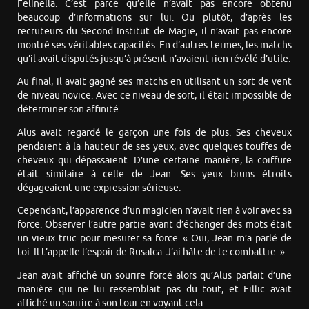
Felinella. C’est parce qu’elle n’avait pas encore obtenu
beaucoup d’informations sur lui. Ou plutôt, d’après les
recruteurs du Second Institut de Magie, il n’avait pas encore
montré ses véritables capacités. En d’autres termes, les matchs
qu’il avait disputés jusqu’à présent n’avaient rien révélé d’utile.
Au final, il avait gagné ses matchs en utilisant un sort de vent
de niveau novice. Avec ce niveau de sort, il était impossible de
déterminer son affinité.
Alus avait regardé le garçon une fois de plus. Ses cheveux
pendaient à la hauteur de ses yeux, avec quelques touffes de
cheveux qui dépassaient. D’une certaine manière, la coiffure
était similaire à celle de Jean. Ses yeux bruns étroits
dégageaient une expression sérieuse.
Cependant, l’apparence d’un magicien n’avait rien à voir avec sa
force. Observer l’autre partie avant d’échanger des mots était
un vieux truc pour mesurer sa force. « Oui, Jean m’a parlé de
toi. Il t’appelle l’espoir de Rusalca. J’ai hâte de te combattre. »
Jean avait affiché un sourire forcé alors qu’Alus parlait d’une
manière qui ne lui ressemblait pas du tout, et Fillic avait
affiché un sourire à son tour en voyant cela.