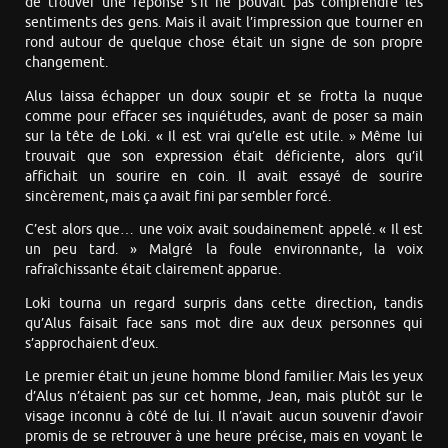
de trouver une réponse s’il ne pouvait pas comprendre les
sentiments des gens. Mais il avait l’impression que tourner en
rond autour de quelque chose était un signe de son propre
changement.
Alus laissa échapper un doux soupir et se frotta la nuque
comme pour effacer ses inquiétudes, avant de poser sa main
sur la tête de Loki. « Il est vrai qu’elle est utile. » Même lui
trouvait que son expression était déficiente, alors qu’il
affichait un sourire en coin. Il avait essayé de sourire
sincèrement, mais ça avait fini par sembler forcé.
C’est alors que… une voix avait soudainement appelé. « Il est
un peu tard. » Malgré la foule environnante, la voix
rafraîchissante était clairement apparue.
Loki tourna un regard surpris dans cette direction, tandis
qu’Alus faisait face sans mot dire aux deux personnes qui
s’approchaient d’eux.
Le premier était un jeune homme blond familier. Mais les yeux
d’Alus n’étaient pas sur cet homme, Jean, mais plutôt sur le
visage inconnu à côté de lui. Il n’avait aucun souvenir d’avoir
promis de se retrouver à une heure précise, mais en voyant le