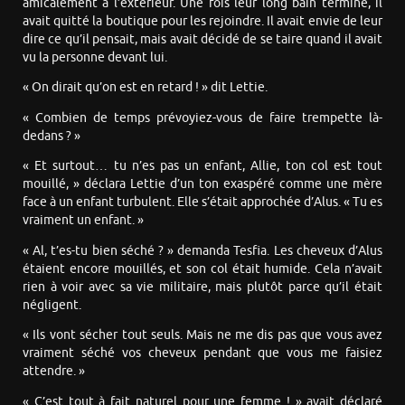
amicalement à l’extérieur. Une fois leur long bain terminé, il
avait quitté la boutique pour les rejoindre. Il avait envie de leur
dire ce qu’il pensait, mais avait décidé de se taire quand il avait
vu la personne devant lui.
« On dirait qu’on est en retard ! » dit Lettie.
« Combien de temps prévoyiez-vous de faire trempette là-
dedans ? »
« Et surtout… tu n’es pas un enfant, Allie, ton col est tout
mouillé, » déclara Lettie d’un ton exaspéré comme une mère
face à un enfant turbulent. Elle s’était approchée d’Alus. « Tu es
vraiment un enfant. »
« Al, t’es-tu bien séché ? » demanda Tesfia. Les cheveux d’Alus
étaient encore mouillés, et son col était humide. Cela n’avait
rien à voir avec sa vie militaire, mais plutôt parce qu’il était
négligent.
« Ils vont sécher tout seuls. Mais ne me dis pas que vous avez
vraiment séché vos cheveux pendant que vous me faisiez
attendre. »
« C’est tout à fait naturel pour une femme ! » avait déclaré