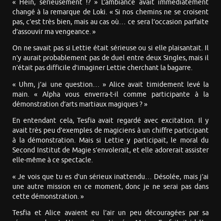
« Hein, sérieusement !? » L’ambiance avait immédiatement
changé à la remarque de Loki. « Si nos chemins ne se croisent
pas, c’est très bien, mais au cas où… ce sera l’occasion parfaite
d’assouvir ma vengeance. »
On ne savait pas si Lettie était sérieuse ou si elle plaisantait. Il
n’y aurait probablement pas de duel entre deux Singles, mais il
n’était pas difficile d’imaginer Lettie cherchant la bagarre.
« Uhm, j’ai une question… » Alice avait timidement levé la
main. « Alpha vous enverra-t-il comme participante à la
démonstration d’arts martiaux magiques ? »
En entendant cela, Tesfia avait regardé avec excitation. Il y
avait très peu d’exemples de magiciens à un chiffre participant
à la démonstration. Mais si Lettie y participait, le moral du
Second Institut de Magie s’envolerait, et elle adorerait assister
elle-même à ce spectacle.
« Je vois que tu es d’un sérieux inattendu… Désolée, mais j’ai
une autre mission en ce moment, donc je ne serai pas dans
cette démonstration. »
Tesfia et Alice avaient eu l’air un peu découragées par sa