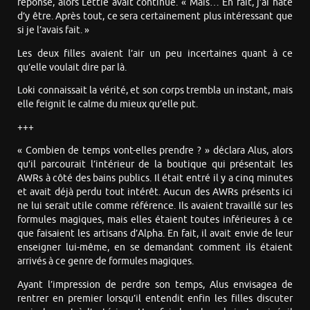
réponse, alors Lettie avait continué. « Mais… En fait, j’ai hâte
d’y être. Après tout, ce sera certainement plus intéressant que
si je l’avais fait. »
Les deux filles avaient l’air un peu incertaines quant à ce
qu’elle voulait dire par là.
Loki connaissait la vérité, et son corps trembla un instant, mais
elle feignit le calme du mieux qu’elle put.
+++
« Combien de temps vont-elles prendre ? » déclara Alus, alors
qu’il parcourait l’intérieur de la boutique qui présentait les
AWRs à côté des bains publics. Il était entré il y a cinq minutes
et avait déjà perdu tout intérêt. Aucun des AWRs présents ici
ne lui serait utile comme référence. Ils avaient travaillé sur les
formules magiques, mais elles étaient toutes inférieures à ce
que faisaient les artisans d’Alpha. En fait, il avait envie de leur
enseigner lui-même, en se demandant comment ils étaient
arrivés à ce genre de formules magiques.
Ayant l’impression de perdre son temps, Alus envisagea de
rentrer en premier lorsqu’il entendit enfin les filles discuter