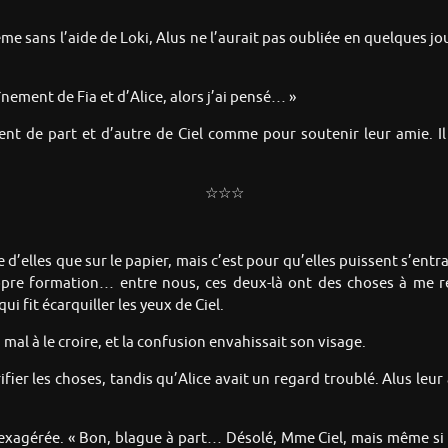
Même sans l’aide de Loki, Alus ne l’aurait pas oubliée en quelques jo
aînement de Fia et d’Alice, alors j’ai pensé… »
ient de part et d’autre de Ciel comme pour soutenir leur amie. Il 
☆☆☆
 d’elles que sur le papier, mais c’est pour qu’elles puissent s’ent
pre formation… entre nous, ces deux-là ont des choses à me repr
ui fit écarquiller les yeux de Ciel.
u mal à le croire, et la confusion envahissait son visage.
arifier les choses, tandis qu’Alice avait un regard troublé. Alus 
exagérée. « Bon, blague à part… Désolé, Mme Ciel, mais même si t