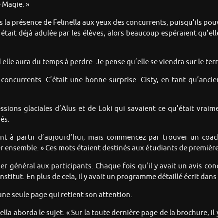
 Magie. »
us la présence de Felinella aux yeux des concurrents, puisqu’ils po
le était déjà adulée par les élèves, alors beaucoup espéraient qu’e
 elle aura du temps à perdre. Je pense qu’elle se viendra sur le t
concurrents. C’était une bonne surprise. Cisty, en tant qu’anci
essions glaciales d’Alus et de Loki qui savaient ce qu’était vraim
és.
ent à partir d’aujourd’hui, mais commencez par trouver un coa
iller ensemble. » Ces mots étaient destinés aux étudiants de premièr
tier général aux participants. Chaque fois qu’il y avait un avis con
Institut. En plus de cela, il y avait un programme détaillé écrit dans
 une seule page qui retient son attention.
ella aborda le sujet. « Sur la toute dernière page de la brochure, il 