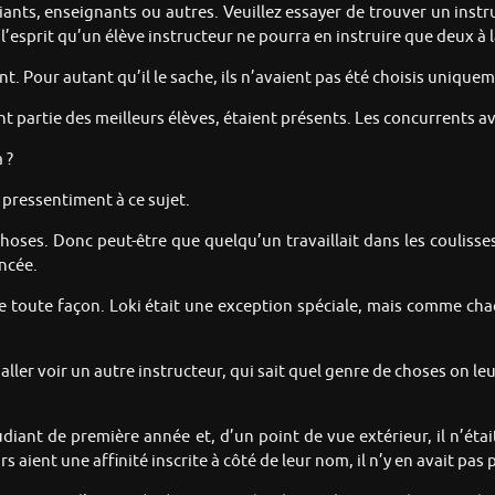
nts, enseignants ou autres. Veuillez essayer de trouver un instr
l’esprit qu’un élève instructeur ne pourra en instruire que deux à la
nt. Pour autant qu’il le sache, ils n’avaient pas été choisis unique
nt partie des meilleurs élèves, étaient présents. Les concurrents ava
 ?
s pressentiment à ce sujet.
 choses. Donc peut-être que quelqu’un travaillait dans les coulisse
ncée.
t de toute façon. Loki était une exception spéciale, mais comme ch
t aller voir un autre instructeur, qui sait quel genre de choses on le
tudiant de première année et, d’un point de vue extérieur, il n’ét
 aient une affinité inscrite à côté de leur nom, il n’y en avait pas 