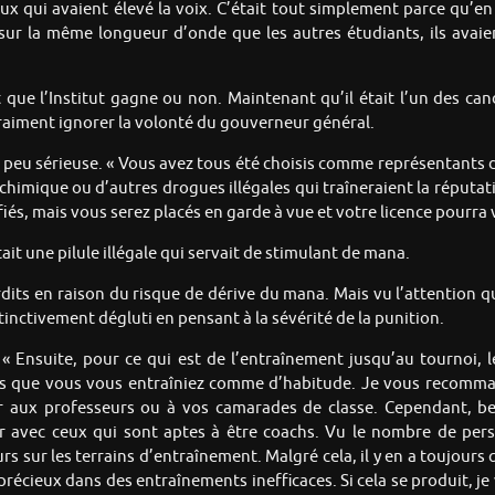
ux qui avaient élevé la voix. C’était tout simplement parce qu’en 
s sur la même longueur d’onde que les autres étudiants, ils ava
ait que l’Institut gagne ou non. Maintenant qu’il était l’un des ca
 vraiment ignorer la volonté du gouverneur général.
e peu sérieuse. « Vous avez tous été choisis comme représentants d
chimique ou d’autres drogues illégales qui traîneraient la réputati
, mais vous serez placés en garde à vue et votre licence pourra v
ait une pilule illégale qui servait de stimulant de mana.
ts en raison du risque de dérive du mana. Mais vu l’attention que
tinctivement dégluti en pensant à la sévérité de la punition.
. « Ensuite, pour ce qui est de l’entraînement jusqu’au tournoi, l
as que vous vous entraîniez comme d’habitude. Je vous recomma
r aux professeurs ou à vos camarades de classe. Cependant, b
r avec ceux qui sont aptes à être coachs. Vu le nombre de perso
urs sur les terrains d’entraînement. Malgré cela, il y en a toujour
précieux dans des entraînements inefficaces. Si cela se produit, j