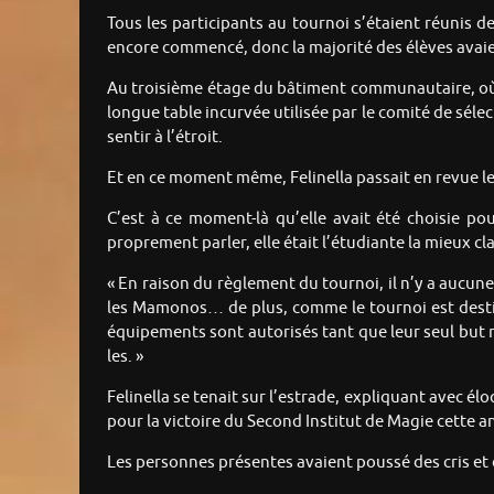
Tous les participants au tournoi s’étaient réunis 
encore commencé, donc la majorité des élèves avaie
Au troisième étage du bâtiment communautaire, où 
longue table incurvée utilisée par le comité de séle
sentir à l’étroit.
Et en ce moment même, Felinella passait en revue les 
C’est à ce moment-là qu’elle avait été choisie po
proprement parler, elle était l’étudiante la mieux cla
« En raison du règlement du tournoi, il n’y a aucun
les Mamonos… de plus, comme le tournoi est destiné
équipements sont autorisés tant que leur seul but n’
les. »
Felinella se tenait sur l’estrade, expliquant avec él
pour la victoire du Second Institut de Magie cette a
Les personnes présentes avaient poussé des cris e