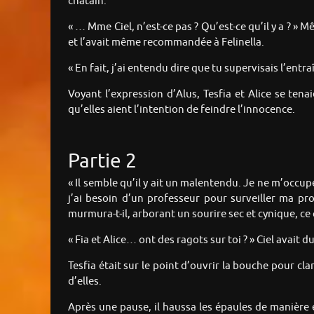
châtain.
« … Mme Ciel, n’est-ce pas ? Qu’est-ce qu’il y a ? » 
et l’avait même recommandée à Felinella.
« En fait, j’ai entendu dire que tu supervisais l’entr
Voyant l’expression d’Alus, Tesfia et Alice se tena
qu’elles aient l’intention de feindre l’innocence.
Partie 2
« Il semble qu’il y ait un malentendu. Je ne m’occupe
j’ai besoin d’un professeur pour surveiller ma pro
murmura-t-il, arborant un sourire sec et cynique, ce q
« Fia et Alice… ont des ragots sur toi ? » Ciel avait d
Tesfia était sur le point d’ouvrir la bouche pour cl
d’elles.
Après une pause, il haussa les épaules de manière 