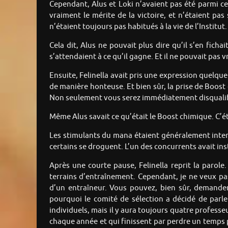
Cependant, Alus et Loki n’avaient pas été parmi ce
vraiment le mérite de la victoire, et n’étaient pa
n’étaient toujours pas habitués à la vie de l’Institut.
Cela dit, Alus ne pouvait plus dire qu’il s’en fich
s’attendaient à ce qu’il gagne. Et il ne pouvait pas
Ensuite, Felinella avait pris une expression quelqu
de manière honteuse. Et bien sûr, la prise de Boost 
Non seulement vous serez immédiatement disqualifiés
Même Alus savait ce qu’était le Boost chimique. C’ét
Les stimulants du mana étaient généralement interdi
certains se droguent. L’un des concurrents avait ins
Après une courte pause, Felinella reprit la parole
terrains d’entraînement. Cependant, je ne veux p
d’un entraîneur. Vous pouvez, bien sûr, demande
pourquoi le comité de sélection a décidé de parle
individuels, mais il y aura toujours quatre professe
chaque année et qui finissent par perdre un temps 