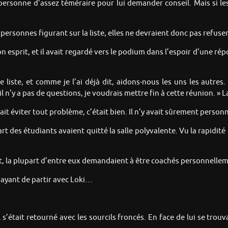
t personne d’assez téméraire pour lui demander conseil. Mais si le
ersonnes figurant sur la liste, elles ne devraient donc pas refuser
son esprit, et il avait regardé vers le podium dans l’espoir d’une r
 liste, et comme je l’ai déjà dit, aidons-nous les uns les autre
 n’y a pas de questions, je voudrais mettre fin à cette réunion. » La
vait éviter tout problème, c’était bien. Il n’y avait sûrement pers
part des étudiants avaient quitté la salle polyvalente. Vu la rapidit
nt, la plupart d’entre eux demandaient à être coachés personnelleme
sayant de partir avec Loki…
l s’était retourné avec les sourcils froncés. En face de lui se tr