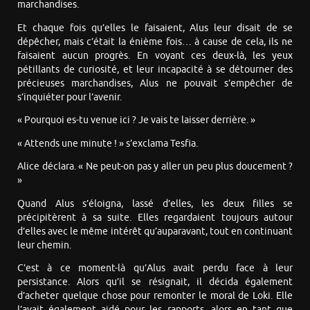
marchandises.
Et chaque fois qu’elles le faisaient, Alus leur disait de se
dépêcher, mais c’était la énième fois… à cause de cela, ils ne
faisaient aucun progrès. En voyant ces deux-là, les yeux
pétillants de curiosité, et leur incapacité à se détourner des
précieuses marchandises, Alus ne pouvait s’empêcher de
s’inquiéter pour l’avenir.
« Pourquoi es-tu venue ici ? Je vais te laisser derrière. »
« Attends une minute ! » s’exclama Tesfia.
Alice déclara. « Ne peut-on pas y aller un peu plus doucement ?
»
Quand Alus s’éloigna, lassé d’elles, les deux filles se
précipitèrent à sa suite. Elles regardaient toujours autour
d’elles avec le même intérêt qu’auparavant, tout en continuant
leur chemin.
C’est à ce moment-là qu’Alus avait perdu face à leur
persistance. Alors qu’il se résignait, il décida également
d’acheter quelque chose pour remonter le moral de Loki. Elle
l’avait également aidé pour les rapports, alors en tant que