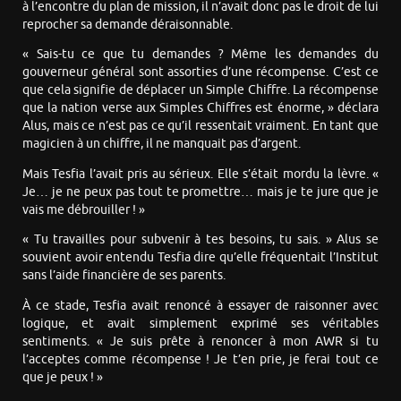
à l’encontre du plan de mission, il n’avait donc pas le droit de lui
reprocher sa demande déraisonnable.
« Sais-tu ce que tu demandes ? Même les demandes du
gouverneur général sont assorties d’une récompense. C’est ce
que cela signifie de déplacer un Simple Chiffre. La récompense
que la nation verse aux Simples Chiffres est énorme, » déclara
Alus, mais ce n’est pas ce qu’il ressentait vraiment. En tant que
magicien à un chiffre, il ne manquait pas d’argent.
Mais Tesfia l’avait pris au sérieux. Elle s’était mordu la lèvre. «
Je… je ne peux pas tout te promettre… mais je te jure que je
vais me débrouiller ! »
« Tu travailles pour subvenir à tes besoins, tu sais. » Alus se
souvient avoir entendu Tesfia dire qu’elle fréquentait l’Institut
sans l’aide financière de ses parents.
À ce stade, Tesfia avait renoncé à essayer de raisonner avec
logique, et avait simplement exprimé ses véritables
sentiments. « Je suis prête à renoncer à mon AWR si tu
l’acceptes comme récompense ! Je t’en prie, je ferai tout ce
que je peux ! »