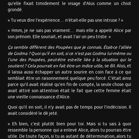
qu’elle fixait timidement le visage d’Alus comme un chiot
grondé.
« Tu veux dire l’expérience… n’était-elle pas une intruse ? »
« Hmm, je ne sais pas vraiment… mais elle a appelé Alice par
son prénom. Elle souriait, et avait l’air un peu triste. »
Ça semble différent des Poupées que je connais. Était-ce l’alliée
de Godma ? Quoi qu’il en soit, si ce n’est pas Godma lui-même ou
l’une des Poupées, peut-être est-elle liée à la situation qui le
soutient ? Cela pourrait en fait être un indice utile
, se dit Alus, et
il laissa aussi échapper un autre sourire en coin face à ce qui
semblait être un raisonnement quelque peu forcé. C’était ainsi
parce qu’il avait réalisé qu’en fin de compte, la seule chose qui
avait attiré son attention était le fait que cette femme était
une vieille connaissance d’Alice.
Quoi qu’il en soit, il n’y avait pas de temps pour l’indécision. Il
avait considéré le dé jeté.
« Eh bien, c’est plutôt bien pour toi. Mais si tu sais à quoi
ressemble la personne qui a enlevé Alice, alors tu pourrais être
utile. De toute façon, si tu as autant de détermination, alors tu