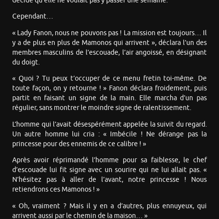
décidé qu’elle ne voulait pas y passer une semaine.
Cependant…
« Lady Fanon, nous ne pouvons pas ! La mission est toujours… Il
y a de plus en plus de Mamonos qui arrivent », déclara l’un des
membres masculins de l’escouade, l’air angoissé, en désignant
du doigt.
« Quoi ? Tu peux t’occuper de ce menu fretin toi-même. De
toute façon, on y retourne ! » Fanon déclara froidement, puis
partit en faisant un signe de la main. Elle marcha d’un pas
régulier, sans montrer le moindre signe de ralentissement.
L’homme qui l’avait désespérément appelée la suivit du regard.
Un autre homme lui cria : « Imbécile ! Ne dérange pas la
princesse pour des ennemis de ce calibre ! »
Après avoir réprimandé l’homme pour sa faiblesse, le chef
d’escouade lui fit signe avec un sourire qui ne lui allait pas. «
N’hésitez pas à aller de l’avant, notre princesse ! Nous
retiendrons ces Mamonos ! »
« Oh, vraiment ? Mais il y en a d’autres, plus ennuyeux, qui
arrivent aussi par le chemin de la maison… »