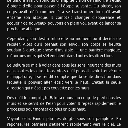
Le Bakura avait disparu du champ de vision de Fanon. Il s’était
éloigné d’elle pour passer à l’étape suivante. Ou plutôt, son
corps avait déjà commencé à se transformer lorsqu’il avait
entamé son attaque. Il comptait changer d’apparence et
acquérir de nouveaux pouvoirs en plein vol, avant de lancer sa
prochaine attaque.
Cependant, son destin fut scellé au moment où il décida de
reculer. Alors qu’il prenait son envol, son corps se heurta
soudain à quelque chose d’invisible — une barrière magique,
d’énormes murs qui s’étendaient dans toutes les directions.
Le Bakura se mit à voler dans tous les sens, heurtant des murs
dans toutes les directions. Alors qu’il pensait avoir trouvé une
échappatoire, il se rendit compte que la seule direction dans
laquelle il pouvait aller était vers le haut. C’était la seule
direction qui n’était pas couverte par les murs.
Dès qu’il le comprit, le Bakura donna un coup de pied dans les
murs et se servit de l’élan pour voler. Il répéta rapidement le
processus pour monter de plus en plus haut.
Voyant cela, Fanon plia les doigts sous son parapluie. En
réponse, les barrières s’étirèrent rapidement vers le ciel. Le