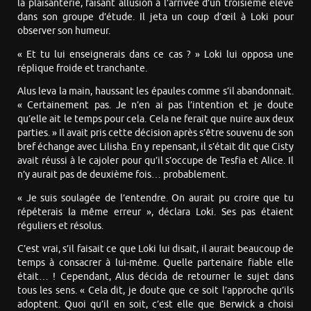
la plaisanterie, faisant allusion à l’arrivée d’un troisième élève
dans son groupe d’étude. Il jeta un coup d’œil à Loki pour
observer son humeur.
« Et tu lui enseignerais dans ce cas ? » Loki lui opposa une
réplique froide et tranchante.
Alus leva la main, haussant les épaules comme s’il abandonnait.
« Certainement pas. Je n’en ai pas l’intention et je doute
qu’elle ait le temps pour cela. Cela ne ferait que nuire aux deux
parties. » Il avait pris cette décision après s’être souvenu de son
bref échange avec Lilisha. En y repensant, il s’était dit que Cisty
avait réussi à le cajoler pour qu’il s’occupe de Tesfia et Alice. Il
n’y aurait pas de deuxième fois… probablement.
« Je suis soulagée de l’entendre. On aurait pu croire que tu
répéterais la même erreur », déclara Loki. Ses pas étaient
réguliers et résolus.
C’est vrai, s’il faisait ce que Loki lui disait, il aurait beaucoup de
temps à consacrer à lui-même. Quelle partenaire fiable elle
était… ! Cependant, Alus décida de retourner le sujet dans
tous les sens. « Cela dit, je doute que ce soit l’approche qu’ils
adoptent. Quoi qu’il en soit, c’est elle que Berwick a choisi