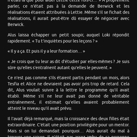
n’étais là que pour aider Lettie cette fois-ci… » À proprement
parler, ce n’était pas à la demande de Berwick et les
réalisations étaient attribuées à Lettie. Même s’il se fichait des
réalisations, il aurait peut-être dû essayer de négocier avec
Berwick.
Alus laissa échapper un petit soupir, auquel Loki répondit
rapidement. « Tu t’inquiètes pour les leçons ? »
« Il y a ça. Et puis il y a leur formation… »
« Je crois que tu leur as dit d’étudier par elles-mêmes ? Je suis
sûre qu’elles s’entraînent autant qu’elles le peuvent. »
Ce n’est pas comme s’ils étaient partis pendant un mois, alors
Tesfia et Alice ne devraient pas avoir pris trop de retard. Cela
dit, Alus voulait suivre à la lettre le programme qu’il avait
établi. Même s’il ne leur avait pas donné de véritable
entraînement, il estimait qu’elles avaient probablement
atteint le niveau qu’il avait prévu.
Il l’avait déjà remarqué, mais la croissance des deux filles était
extraordinaire. C’était une position privilégiée pour un mentor.
Mais si on lui demandait pourquoi… Alus aurait du mal à