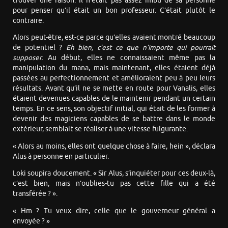
trouver une raison. Il n’était pas assez imbu de sa personne
pour penser qu’il était un bon professeur. C’était plutôt le
contraire.
Alors peut-être, est-ce parce qu’elles avaient montré beaucoup
de potentiel ?
Eh bien, c’est ce que n’importe qui pourrait
supposer.
Au début, elles ne connaissaient même pas la
manipulation du mana, mais maintenant, elles étaient déjà
passées au perfectionnement et amélioraient peu à peu leurs
résultats. Avant qu’il ne se mette en route pour Vanalis, elles
étaient devenues capables de le maintenir pendant un certain
temps. En ce sens, son objectif initial, qui était de les former à
devenir des magiciens capables de se battre dans le monde
extérieur, semblait se réaliser à une vitesse fulgurante.
« Alors au moins, elles ont quelque chose à faire, hein », déclara
Alus à personne en particulier.
Loki soupira doucement. « Sir Alus, s’inquiéter pour ces deux-là,
c’est bien, mais n’oublies-tu pas cette fille qui a été
transférée ? ».
« Hm ? Tu veux dire, celle que le gouverneur général a
envoyée ? »