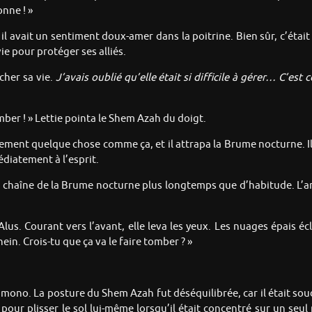
nne ! »
il avait un sentiment doux-amer dans la poitrine. Bien sûr, c’était
vie pour protéger ses alliés.
âcher sa vie.
J’avais oublié qu’elle était si difficile à gérer… C’est
ber ! » Lettie pointa le Shem Azah du doigt.
lement quelque chose comme ça, et il attrapa la Brume nocturne. Il a
édiatement à l’esprit.
ira la chaîne de la Brume nocturne plus longtemps que d’habitude. L’
lus. Courant vers l’avant, elle leva les yeux. Les nuages épais
in. Crois-tu que ça va le faire tomber ? »
Mamono. La posture du Shem Azah fut déséquilibrée, car il était sou
our plisser le sol lui-même lorsqu’il était concentré sur un seul