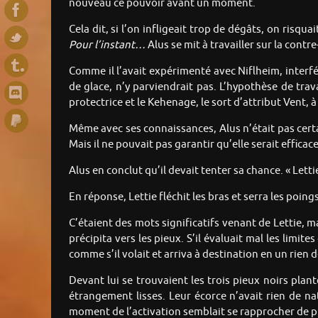
nouveau ce pouvoir avant un moment.
Cela dit, si l’on infligeait trop de dégâts, on risqu
Pour l’instant…
Alus se mit à travailler sur la con
Comme il l’avait expérimenté avec Niflheim, interfé
de glace, n’y parviendrait pas. L’hypothèse de trav
protectrice et le Kehenage, le sort d’attribut Vent, à 
Même avec ses connaissances, Alus n’était pas cert
Mais il ne pouvait pas garantir qu’elle serait efficace
Alus en conclut qu’il devait tenter sa chance. « Letti
En réponse, Lettie fléchit les bras et serra les poin
C’étaient des mots significatifs venant de Lettie, m
précipita vers les pieux. S’il évaluait mal les limi
comme s’il volait et arriva à destination en un rien 
Devant lui se trouvaient les trois pieux noirs plant
étrangement lisses. Leur écorce n’avait rien de na
moment de l’activation semblait se rapprocher de pl