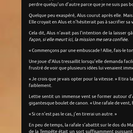
perdre quelqu’un d’autre parce que je ne suis pas bo
Quelque peu exaspéré, Alus courut après elle. Mais 
Elle croyait en Alus et n’hésiterait pas à sacrifier sa 
Cela dit, Alus n’avait pas l’intention de la laisser g
façon, si elle meurt ici, la mission me sera confiée.
« Commençons par une embuscade ! Allie, fais-le tom
Une joue d’Alus tressaillit lorsqu’elle demanda faci
frustré de voir que plusieurs idées lui venaient imm
« Je crois que je vais opter pour la vitesse. » Il t
faiblement.
Lettie sentit un immense vent se former autour d’A
gigantesque boulet de canon. « Une rafale de vent, he
« Si ce n’est pas le cas, j’en tirerai un autre. »
En peu de temps, la rafale s’abattit sur le dos du 
de la Tempête était un sort suffisamment puissant p