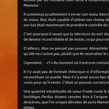
utilisée par les humains, était facile à comprendr
Mamono.
Il commença prudemment à verser son mana dans l’éco
du mana. Alus était capable d’utiliser son champ de 
son but était maintenant de prendre le contrôle du 
C’est pourquoi il savait que la réécriture du sort était
de devenir incontrôlable et de muter, ce qui pourra
D’ailleurs, Alus ne pensait pas pouvoir démantele
qu’elle ne s’active pas, plutôt que de neutraliser le
Cependant… « !! » Au moment où il entra en contact d
Il n’y avait pas de formule théorique ni d’informati
reconstituer un puzzle. Mais il n’y avait aucun lien
voulu pour qu’il existe. C’était un pouvoir surnaturel 
Une quantité inhabituelle de sueur froide coula le 
Sortilèges Perdus étaient censées être à l’origine
directives, que l’on croyait dérivées de sorts Mamo
temps.