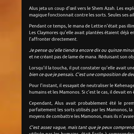
Alus jeta un coup d’œil vers le Shem Azah. Les exp
magique fonctionnait contre les sorts. Seules ses ai
Pendant ce temps, le mana de Lettie n’était pas ill
Les Claymores qu’elle avait plantées étaient déjà en
l’affronter directement.
Je pense qu’elle tiendra encore dix ou quinze minu
et ne créant pas de lame de mana. Réduisant son objec
Lorsqu’il la toucha, il put constater qu’elle avait u
bien ce que je pensais. C’est une composition de deu
Pour l’instant, il essayait de neutraliser le Kehena
humains et les Mamonos. Si c’est le cas, il devait en
Cependant, Alus avait probablement été le premi
parfaitement les sorts utilisés par les Mamonos, l
moyens de combattre les Mamonos, mais ils n’avaie
C’est assez vague, mais tant que je peux comprendre