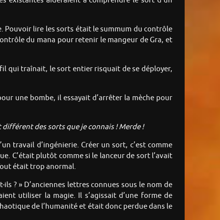
ces existantes aideraient à comprendre le sort d’un
. Pouvoir lire les sorts était le summum du contrôle
e contrôle du mana pour retenir le mangeur de Gra, et
fil qui traînait, le sort entier risquait de se déployer,
our une bombe, il essayait d’arrêter la mèche pour
différent des sorts que je connais ! Merde !
d’un travail d’ingénierie. Créer un sort, c’est comme
e. C’était plutôt comme si le lanceur de sort l’avait
 Tout était trop anormal.
t-ils ? » D’anciennes lettres connues sous le nom de
ent utiliser la magie. Il s’agissait d’une forme de
chaotique de l’humanité et était donc perdue dans le