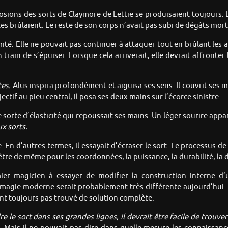
losions des sorts de Claymore de Lettie se produisaient toujours.
les brûlaient. Le reste de son corps n’avait pas subi de dégâts mort
imité. Elle ne pouvait pas continuer à attaquer tout en brûlant les
 train de s’épuiser. Lorsque cela arriverait, elle devrait affronter
tes.
Alus inspira profondément et aiguisa ses sens. Il couvrit ses
tif au pieu central, il posa ses deux mains sur l’écorce sinistre.
ne sorte d’élasticité qui repoussait ses mains. Un léger sourire appa
x sorts.
ge. En d’autres termes, il essayait d’écraser le sort. Le processus 
 être de même pour les coordonnées, la puissance, la durabilité, la 
er magicien à essayer de modifier la construction interne d’u
a magie moderne serait probablement très différente aujourd’hui.
nt toujours pas trouvé de solution complète.
 le sort dans ses grandes lignes, il devrait être facile de trouv