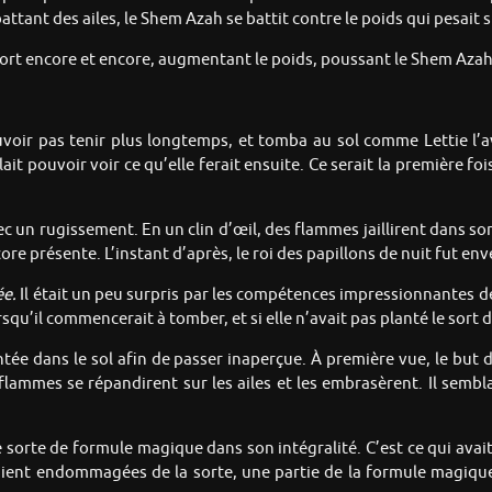
ttant des ailes, le Shem Azah se battit contre le poids qui pesait 
e sort encore et encore, augmentant le poids, poussant le Shem Azah 
voir pas tenir plus longtemps, et tomba au sol comme Lettie l’
llait pouvoir voir ce qu’elle ferait ensuite. Ce serait la première f
ec un rugissement. En un clin d’œil, des flammes jaillirent dans s
ore présente. L’instant d’après, le roi des papillons de nuit fut en
ée.
Il était un peu surpris par les compétences impressionnantes de 
rsqu’il commencerait à tomber, et si elle n’avait pas planté le sort d
ntée dans le sol afin de passer inaperçue. À première vue, le but 
 flammes se répandirent sur les ailes et les embrasèrent. Il sembla
e sorte de formule magique dans son intégralité. C’est ce qui avait
taient endommagées de la sorte, une partie de la formule magique l’