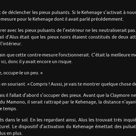
ait de déclencher les pieux pulsants. Si le Kehenage s’activait à no
tre-mesure pour le Kehenage dont il avait parlé précédemment.
rer avec les pieux pulsants de l’extérieur ne les neutraliserait p
ail d’Alus était que les pieux noirs étaient constitués de deux att
l’intérieur.
ain que cette contre-mesure fonctionnerait. C’était la meilleure m
 ici, donc il y avait encore un risque.
e, occupe-le un peu. »
gs en souriant. « Compris ! Aussi, je vais te montrer quelque chose d
ais il fallait d’abord s’occuper des pieux. Avant que la Claymore n
tes du Mamono, il serait rattrapé par le Kehenage, la distance n’ay
de temps.
és dans le sol. En les regardant ainsi, Alus les trouvait très inqu
turel. Le dispositif d’activation du Kehenage émettait des pulsati
us en plus.