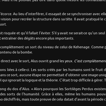
e. Mais il ne pouvait pas dire dans quelle mesure les connaissan
rce. Au lieu d’interférer, il essayait de se synchroniser avec elle
vision pour recréer la structure dans sa tête. Il avait pratiqué l
sort.
 risquée et qu’il fallait l’éviter. S’il y avait ne serait-ce qu’un seul 
it entraîner des dégâts encore plus importants.
r complètement un sort du niveau de celui de Kehenage. Comme p
 contenu de la bombe.
irect avec le sort, Alus ouvrit grand les yeux.
C’est complètement 
ons liées à celle-ci. Les sorts créés par les humains sont le fruit 
 dans ce sort, aucune étape ne permettait d’obtenir une image uniqu
qui ignorait la logique et la théorie. C’était trop difficile à gérer.
long du dos d’Alus. « Alors pourquoi les Sortilèges Perdus existen
 des sorts de l’humanité. Grâce à elles, même les humains pouvai
no déchiffrés, mais toute preuve de cela datait d’avant la période 