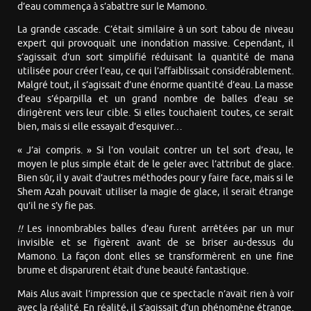
d’eau commença à s’abattre sur le Mamono.
La grande cascade. C’était similaire à un sort tabou de niveau
expert qui provoquait une inondation massive. Cependant, il
s’agissait d’un sort simplifié réduisant la quantité de mana
utilisée pour créer l’eau, ce qui l’affaiblissait considérablement.
Malgré tout, il s’agissait d’une énorme quantité d’eau. La masse
d’eau s’éparpilla et un grand nombre de balles d’eau se
dirigèrent vers leur cible. Si elles touchaient toutes, ce serait
bien, mais si elle essayait d’esquiver…
« J’ai compris. » Si l’on voulait contrer un tel sort d’eau, le
moyen le plus simple était de le geler avec l’attribut de glace.
Bien sûr, il y avait d’autres méthodes pour y faire face, mais si le
Shem Azah pouvait utiliser la magie de glace, il serait étrange
qu’il ne s’y fie pas.
!!
Les innombrables balles d’eau furent arrêtées par un mur
invisible et se figèrent avant de se briser au-dessus du
Mamono. La façon dont elles se transformèrent en une fine
brume et disparurent était d’une beauté fantastique.
Mais Alus avait l’impression que ce spectacle n’avait rien à voir
avec la réalité. En réalité, il s’agissait d’un phénomène étrange.