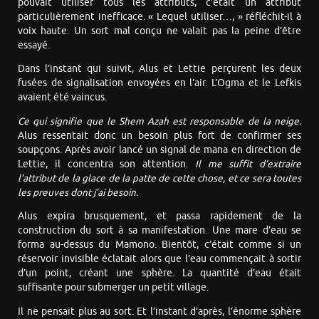
pouvait utiliser tous les attributs, c’était un attribut
particulièrement inefficace. « Lequel utiliser…, » réfléchit-il à
voix haute. Un sort mal conçu ne valait pas la peine d’être
essayé.
Dans l’instant qui suivit, Alus et Lettie perçurent les deux
fusées de signalisation envoyées en l’air. L’Ogma et le Lefkis
avaient été vaincus.
Ce qui signifie que le Shem Azah est responsable de la neige.
Alus ressentait donc un besoin plus fort de confirmer ses
soupçons. Après avoir lancé un signal de mana en direction de
Lettie, il concentra son attention.
Il me suffit d’extraire
l’attribut de la glace de la patte de cette chose, et ce sera toutes
les preuves dont j’ai besoin.
Alus expira brusquement, et passa rapidement de la
construction du sort à sa manifestation. Une mare d’eau se
forma au-dessus du Mamono. Bientôt, c’était comme si un
réservoir invisible éclatait alors que l’eau commençait à sortir
d’un point, créant une sphère. La quantité d’eau était
suffisante pour submerger un petit village.
Il ne pensait plus au sort. Et l’instant d’après, l’énorme sphère