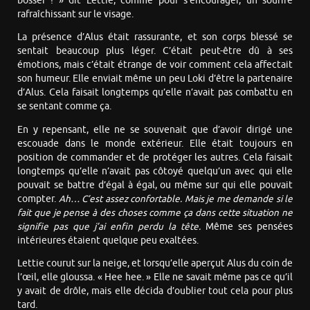
bosser ! » dit Lettie, comme pour s’encourager, un sourire
rafraîchissant sur le visage.
La présence d’Alus était rassurante, et son corps blessé se
sentait beaucoup plus léger. C’était peut-être dû à ses
émotions, mais c’était étrange de voir comment cela affectait
son humeur. Elle enviait même un peu Loki d’être la partenaire
d’Alus. Cela faisait longtemps qu’elle n’avait pas combattu en
se sentant comme ça.
En y repensant, elle ne se souvenait que d’avoir dirigé une
escouade dans le monde extérieur. Elle était toujours en
position de commander et de protéger les autres. Cela faisait
longtemps qu’elle n’avait pas côtoyé quelqu’un avec qui elle
pouvait se battre d’égal à égal, ou même sur qui elle pouvait
compter.
Ah… C’est assez confortable. Mais je me demande si le
fait que je pense à des choses comme ça dans cette situation ne
signifie pas que j’ai enfin perdu la tête.
Même ses pensées
intérieures étaient quelque peu exaltées.
Lettie courut sur la neige, et lorsqu’elle aperçut Alus du coin de
l’œil, elle gloussa. « Hee hee. » Elle ne savait même pas ce qu’il
y avait de drôle, mais elle décida d’oublier tout cela pour plus
tard.