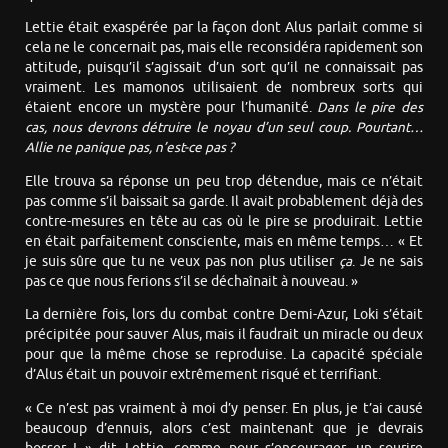
Lettie était exaspérée par la façon dont Alus parlait comme si
cela ne le concernait pas, mais elle reconsidéra rapidement son
attitude, puisqu’il s’agissait d’un sort qu’il ne connaissait pas
vraiment. Les mamonos utilisaient de nombreux sorts qui
étaient encore un mystère pour l’humanité.
Dans le pire des
cas, nous devrons détruire le noyau d’un seul coup. Pourtant…
Allie ne panique pas, n’est-ce pas ?
Elle trouva sa réponse un peu trop détendue, mais ce n’était
pas comme s’il baissait sa garde. Il avait probablement déjà des
contre-mesures en tête au cas où le pire se produirait. Lettie
en était parfaitement consciente, mais en même temps… « Et
je suis sûre que tu ne veux pas non plus utiliser
ça
. Je ne sais
pas ce que nous ferions s’il se déchaînait à nouveau. »
La dernière fois, lors du combat contre Demi-Azur, Loki s’était
précipitée pour sauver Alus, mais il faudrait un miracle ou deux
pour que la même chose se reproduise. La capacité spéciale
d’Alus était un pouvoir extrêmement risqué et terrifiant.
« Ce n’est pas vraiment à moi d’y penser. En plus, je t’ai causé
beaucoup d’ennuis, alors c’est maintenant que je devrais