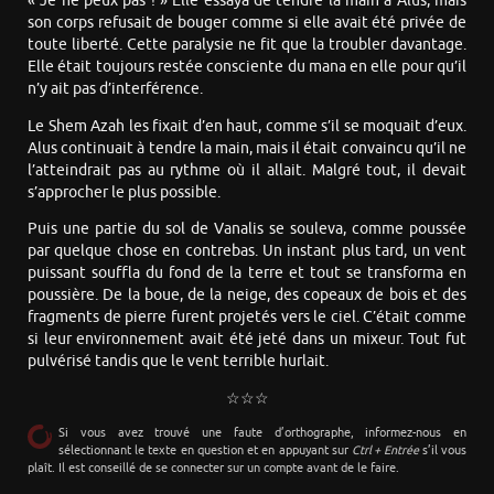
« Je ne peux pas ! » Elle essaya de tendre la main à Alus, mais
son corps refusait de bouger comme si elle avait été privée de
toute liberté. Cette paralysie ne fit que la troubler davantage.
Elle était toujours restée consciente du mana en elle pour qu’il
n’y ait pas d’interférence.
Le Shem Azah les fixait d’en haut, comme s’il se moquait d’eux.
Alus continuait à tendre la main, mais il était convaincu qu’il ne
l’atteindrait pas au rythme où il allait. Malgré tout, il devait
s’approcher le plus possible.
Puis une partie du sol de Vanalis se souleva, comme poussée
par quelque chose en contrebas. Un instant plus tard, un vent
puissant souffla du fond de la terre et tout se transforma en
poussière. De la boue, de la neige, des copeaux de bois et des
fragments de pierre furent projetés vers le ciel. C’était comme
si leur environnement avait été jeté dans un mixeur. Tout fut
pulvérisé tandis que le vent terrible hurlait.
☆☆☆
Si vous avez trouvé une faute d’orthographe, informez-nous en
sélectionnant le texte en question et en appuyant sur
Ctrl + Entrée
s’il vous
plaît. Il est conseillé de se connecter sur un compte avant de le faire.