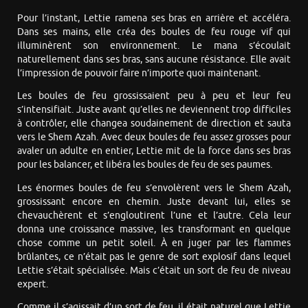
Pour l’instant, Lettie ramena ses bras en arrière et accéléra.
Dans ses mains, elle créa des boules de feu rouge vif qui
illuminèrent son environnement. Le mana s’écoulait
naturellement dans ses bras, sans aucune résistance. Elle avait
l’impression de pouvoir faire n’importe quoi maintenant.
Les boules de feu grossissaient peu à peu et leur feu
s’intensifiait. Juste avant qu’elles ne deviennent trop difficiles
à contrôler, elle changea soudainement de direction et sauta
vers le Shem Azah. Avec deux boules de feu assez grosses pour
avaler un adulte en entier, Lettie mit de la force dans ses bras
pour les balancer, et libéra les boules de feu de ses paumes.
Les énormes boules de feu s’envolèrent vers le Shem Azah,
grossissant encore en chemin. Juste devant lui, elles se
chevauchèrent et s’engloutirent l’une et l’autre. Cela leur
donna une croissance massive, les transformant en quelque
chose comme un petit soleil. À en juger par les flammes
brûlantes, ce n’était pas le genre de sort explosif dans lequel
Lettie s’était spécialisée. Mais c’était un sort de feu de niveau
expert.
Comme il s’agissait d’un sort de feu, il était naturel que Lettie