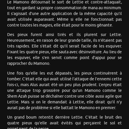
Le Mamono détournait le sort de Lettie et contre-attaquait,
tout en gardant sa propre consommation de mana au minimum.
Il s’agissait d’une autre application de la même capacité qu’il
avait utilisée auparavant. Même si elle ne fonctionnait pas
contre toutes les magies, elle était pour le moins gênante.
Des pieux furent ainsi tirés et ils plurent sur Lettie.
Heureusement, en raison de leur grande taille, ils n’étaient pas
très rapides. Elle s’était dit qu’il serait facile de les esquiver.
Fixant les quatre pieux, elle sauta avec désinvolture. Au lieu de
les esquiver, elle s’en servit comme point d’appui pour se
rapprocher du Mamono.
Une fois qu’elle les eut dépassés, les pieux continuèrent à
tomber. C’était elle qui avait utilisé l’attaque de l’ennemi cette
fois-ci, mais Alus aurait été un peu plus prudent. L’enjeu était
une attaque trop grossière pour qu’un Mamono comme le
Shem Azah puisse se déchaîner contre une cible aussi agile que
Lettie. Mais si on le demandait à Lettie, elle dirait qu’il n’y
aurait pas de problème si elle battait le Mamono en premier.
Un grand boum retentit derrière Lettie. C’était le bruit des
quatre pieux qu’elle avait évités qui perçaient le sol et
projetaient de la neige.