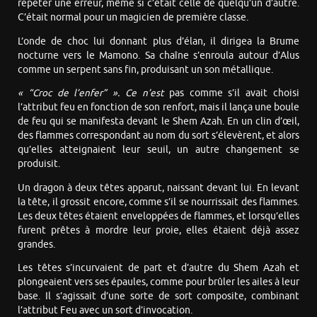
répéter une erreur, même si c’était celle de quelqu’un d’autre.
C’était normal pour un magicien de première classe.
L’onde de choc lui donnant plus d’élan, il dirigea la Brume
nocturne vers le Mamono. Sa chaîne s’enroula autour d’Alus
comme un serpent sans fin, produisant un son métallique.
« “Croc de l’enfer” ». Ce n’est
pas comme s’il avait choisi
l’attribut feu en fonction de son renfort, mais il lança une boule
de feu qui se manifesta devant le Shem Azah. En un clin d’œil,
des flammes correspondant au nom du sort s’élevèrent, et alors
qu’elles atteignaient leur seuil, un autre changement se
produisit.
Un dragon à deux têtes apparut, naissant devant lui. En levant
la tête, il grossit encore, comme s’il se nourrissait des flammes.
Les deux têtes étaient enveloppées de flammes, et lorsqu’elles
furent prêtes à mordre leur proie, elles étaient déjà assez
grandes.
Les têtes s’incurvaient de part et d’autre du Shem Azah et
plongeaient vers ses épaules, comme pour brûler les ailes à leur
base. Il s’agissait d’une sorte de sort composite, combinant
l’attribut Feu avec un sort d’invocation.