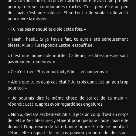
de sa Détonation et la concentration dont elle avait fait preuve
pour garder ses coordonnées exactes. C’est peut-être un peu
dur, mais c’est une soldate. Et surtout, elle voulait elle aussi
poursuivre la mission.
« Tu n’as pas manqué ta cible cette fois. »
« Haah... haah... Si je l’avais fait, tu aurais été sérieusement
blessé, Allie », lui répondit Lettie, essoufflée.
« C’est une inquiétude inutile. D’ailleurs, tes blessures ne sont
pas vraiment mineures. »
« Ce n’est rien. Plus important, Allie… échangeons. »
« Alors que tu es dans cet état ? Je crois que c’est un peu trop
pour toi. »
« Je pourrais dire la même chose de toi et de ta main »,
répondit Lettie, après avoir regardé ses engelures.
« Non », déclara sèchement Alus. Il jeta un coup d’œil au corps
de Lettie. Ses blessures y étaient pour quelque chose, mais elle
donnait l’impression de faire bonne figure. Si elle se montrait
têtue, elle risquait de ne pas pouvoir prendre de décisions