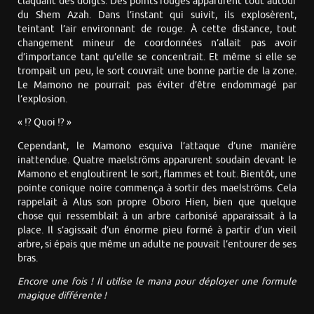
claquant des doigts. Des points rouges apparurent tout autour
du Shem Azah. Dans l’instant qui suivit, ils explosèrent,
teintant l’air environnant de rouge. À cette distance, tout
changement mineur de coordonnées n’allait pas avoir
d’importance tant qu’elle se concentrait. Et même si elle se
trompait un peu, le sort couvrait une bonne partie de la zone.
Le Mamono ne pourrait pas éviter d’être endommagé par
l’explosion.
« !? Quoi !? »
Cependant, le Mamono esquiva l’attaque d’une manière
inattendue. Quatre maelströms apparurent soudain devant le
Mamono et engloutirent le sort, flammes et tout. Bientôt, une
pointe conique noire commença à sortir des maelströms. Cela
rappelait à Alus son propre Oboro Hien, bien que quelque
chose qui ressemblait à un arbre carbonisé apparaissait à la
place. Il s’agissait d’un énorme pieu formé à partir d’un vieil
arbre, si épais que même un adulte ne pouvait l’entourer de ses
bras.
Encore une fois ! Il utilise le mana pour déployer une formule
magique différente !