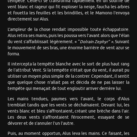
tempête. Celle-ci se transforma rapidement en un souffle de
vent blanc et rageur qui fit exploser la neige, faucha les arbres
et fouetta les feuilles et les brindilles, et le Mamono l’envoya
directement sur Alus.
L’ampleur de la chose rendait impossible toute échappatoire.
Alus retira ses mains, puis les poussa vers l’avant alors que l’élan
du vent s’affaiblissait légèrement. « “
Dolrain
Zephyr”
».
Suivant
le mouvement de ses bras, une énorme barrière de vent azur se
forma.
Il intercepta la tempête blanche avec le sort de plus haut rang
de l’attribut Vent. Si la tempête n’était que du vent, il aurait pu
utiliser un moyen plus simple de la contrer. Cependant, il sentit
que quelque chose n’allait pas et décida de ne pas laisser la
tempête qui menaçait de tout engloutir arriver derrière lui.
Les mains tendues, paumes vers l’avant, le corps d’Alus
tremblait tandis que les vents se déchaînaient. Devant lui, les
vents blanc et bleu s’affrontaient, créant une brèche dans l’air.
Les deux vents s’affrontaient férocement, essayant de se
dévorer et de s’annuler l’un l’autre.
Puis, au moment opportun, Alus leva les mains. Ce faisant, les