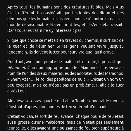
Après tout, les humains sont des créatures faibles. Mais Alus
était différent. Il considérait que les idoles des dieux et des
démons que les humains utilisaient pour se réconforter dans ce
monde déraisonnable étaient inutiles, et il s’en débarrassait.
Dans tous les cas, il ne s’y intéressait pas.
Si quelque chose se mettait en travers du chemin, il suffisait de
le tuer et de l’éliminer. Si les gens veulent vivre jusqu’au
lendemain, ils doivent lutter pour survivre quoi qu’il arrive.
Pourtant, avec une pointe de malice et d’ironie, il pensait que
démon
était
un nom approprié pour les Mamonos. Il repensa au
nom de l’un des dieux maléfiques des adorateurs des Mamonos.
« Shem Azah… le roi des papillons de nuit. » C’était un nom un
peu exagéré, mais ce n’était pas un problème. Il allait le tuer
après tout.
Alus leva son bras gauche en l’air. « Tombe donc raide mort. »
L’instant d’après, cinq boules de feu volèrent d’en haut.
C’était Volcan, le sort de feu avancé. Chaque boule de feu était
aussi grosse qu’une météorite, mais ce n’était pas seulement
leur taille, elles avaient une puissance de feu bien supérieure à