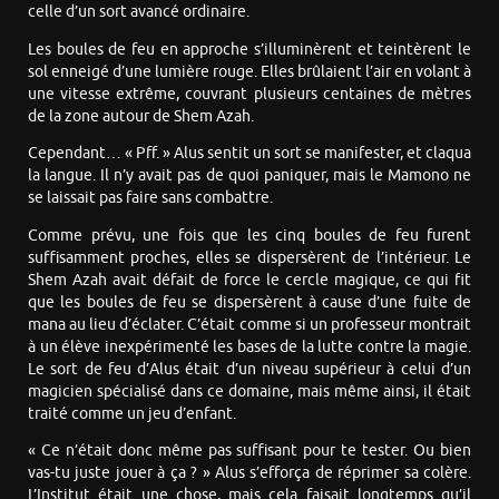
celle d’un sort avancé ordinaire.
Les boules de feu en approche s’illuminèrent et teintèrent le
sol enneigé d’une lumière rouge. Elles brûlaient l’air en volant à
une vitesse extrême, couvrant plusieurs centaines de mètres
de la zone autour de Shem Azah.
Cependant… « Pff. » Alus sentit un sort se manifester, et claqua
la langue. Il n’y avait pas de quoi paniquer, mais le Mamono ne
se laissait pas faire sans combattre.
Comme prévu, une fois que les cinq boules de feu furent
suffisamment proches, elles se dispersèrent de l’intérieur. Le
Shem Azah avait défait de force le cercle magique, ce qui fit
que les boules de feu se dispersèrent à cause d’une fuite de
mana au lieu d’éclater. C’était comme si un professeur montrait
à un élève inexpérimenté les bases de la lutte contre la magie.
Le sort de feu d’Alus était d’un niveau supérieur à celui d’un
magicien spécialisé dans ce domaine, mais même ainsi, il était
traité comme un jeu d’enfant.
« Ce n’était donc même pas suffisant pour te tester. Ou bien
vas-tu juste jouer à ça ? » Alus s’efforça de réprimer sa colère.
L’Institut était une chose, mais cela faisait longtemps qu’il