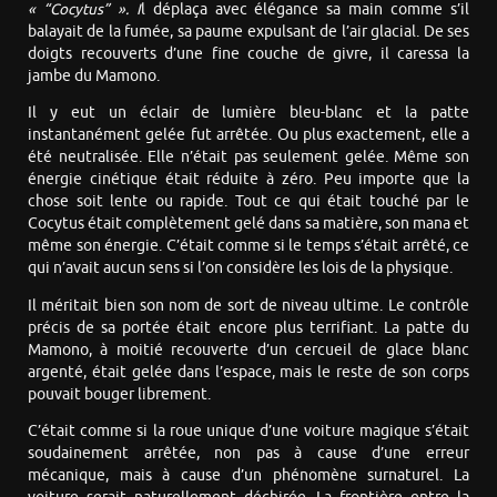
« “
Cocytus”
»
.
I
l déplaça avec élégance sa main comme s’il
balayait de la fumée, sa paume expulsant de l’air glacial. De ses
doigts recouverts d’une fine couche de givre, il caressa la
jambe du Mamono.
Il y eut un éclair de lumière bleu-blanc et la patte
instantanément gelée fut arrêtée. Ou plus exactement, elle a
été neutralisée. Elle n’était pas seulement gelée. Même son
énergie cinétique était réduite à zéro. Peu importe que la
chose soit lente ou rapide. Tout ce qui était touché par le
Cocytus était complètement gelé dans sa matière, son mana et
même son énergie. C’était comme si le temps s’était arrêté, ce
qui n’avait aucun sens si l’on considère les lois de la physique.
Il méritait bien son nom de sort de niveau ultime. Le contrôle
précis de sa portée était encore plus terrifiant. La patte du
Mamono, à moitié recouverte d’un cercueil de glace blanc
argenté, était gelée dans l’espace, mais le reste de son corps
pouvait bouger librement.
C’était comme si la roue unique d’une voiture magique s’était
soudainement arrêtée, non pas à cause d’une erreur
mécanique, mais à cause d’un phénomène surnaturel. La