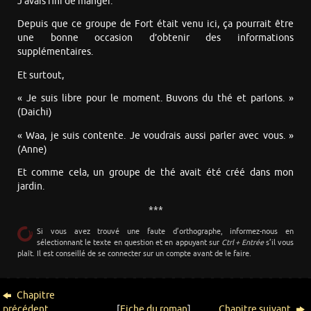
J’avais fini de manger.
Depuis que ce groupe de Fort était venu ici, ça pourrait être
une bonne occasion d’obtenir des informations
supplémentaires.
Et surtout,
« Je suis libre pour le moment. Buvons du thé et parlons. »
(Daichi)
« Waa, je suis contente. Je voudrais aussi parler avec vous. »
(Anne)
Et comme cela, un groupe de thé avait été créé dans mon
jardin.
***
Si vous avez trouvé une faute d’orthographe, informez-nous en
sélectionnant le texte en question et en appuyant sur
Ctrl + Entrée
s’il vous
plaît. Il est conseillé de se connecter sur un compte avant de le faire.
Chapitre
précédent
[
Fiche du roman
]
Chapitre suivant