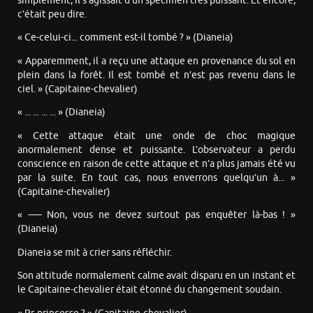
simplement, il s’agissait d’un spécimen très puissant. Et encore,
c’était peu dire.
« Ce-celui-ci... comment est-il tombé ? » (Dianeia)
« Apparemment, il a reçu une attaque en provenance du sol en
plein dans la forêt. Il est tombé et n’est pas revenu dans le
ciel. » (Capitaine-chevalier)
« ... ... ... ... » (Dianeia)
« Cette attaque était une onde de choc magique
anormalement dense et puissante. L’observateur a perdu
conscience en raison de cette attaque et n’a plus jamais été vu
par la suite. En tout cas, nous enverrons quelqu’un à... »
(Capitaine-chevalier)
« ── Non, vous ne devez surtout pas enquêter là-bas ! »
(Dianeia)
Dianeia se mit à crier sans réfléchir.
Son attitude normalement calme avait disparu en un instant et
le Capitaine-chevalier était étonné du changement soudain.