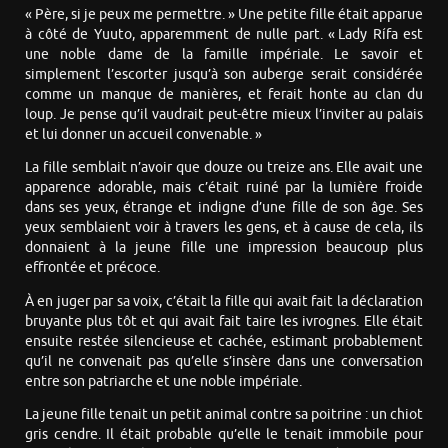
« Père, si je peux me permettre. » Une petite fille était apparue
à côté de Yuuto, apparemment de nulle part. « Lady Rífa est
une noble dame de la famille impériale. Le savoir et
simplement l’escorter jusqu’à son auberge serait considérée
comme un manque de manières, et ferait honte au clan du
loup. Je pense qu’il vaudrait peut-être mieux l’inviter au palais
et lui donner un accueil convenable. »
La fille semblait n’avoir que douze ou treize ans. Elle avait une
apparence adorable, mais c’était ruiné par la lumière froide
dans ses yeux, étrange et indigne d’une fille de son âge. Ses
yeux semblaient voir à travers les gens, et à cause de cela, ils
donnaient à la jeune fille une impression beaucoup plus
effrontée et précoce.
À en juger par sa voix, c’était la fille qui avait fait la déclaration
bruyante plus tôt et qui avait fait taire les ivrognes. Elle était
ensuite restée silencieuse et cachée, estimant probablement
qu’il ne convenait pas qu’elle s’insère dans une conversation
entre son patriarche et une noble impériale.
La jeune fille tenait un petit animal contre sa poitrine : un chiot
gris cendre. Il était probable qu’elle le tenait immobile pour