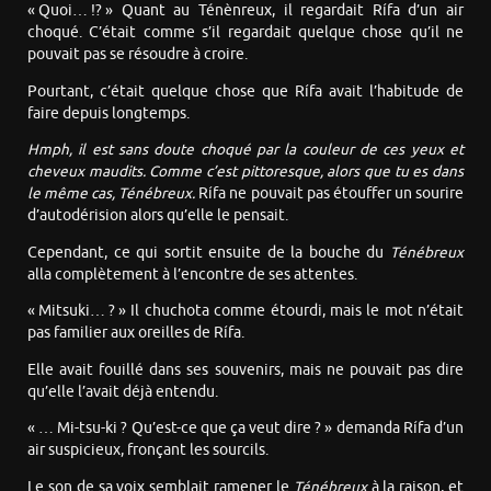
« Quoi… !? » Quant au Ténènreux, il regardait Rífa d’un air
choqué. C’était comme s’il regardait quelque chose qu’il ne
pouvait pas se résoudre à croire.
Pourtant, c’était quelque chose que Rífa avait l’habitude de
faire depuis longtemps.
Hmph, il est sans doute choqué par la couleur de ces yeux et
cheveux maudits. Comme c’est pittoresque, alors que tu es
dans
le même
cas
,
Ténébreux.
Rífa ne pouvait pas étouffer un sourire
d’autodérision alors qu’elle le pensait.
Cependant, ce qui sortit ensuite de la bouche du
Ténébreux
alla complètement à l’encontre de ses attentes.
« Mitsuki… ? » Il chuchota comme étourdi, mais le mot n’était
pas familier aux oreilles de Rífa.
Elle avait fouillé dans ses souvenirs, mais ne pouvait pas dire
qu’elle l’avait déjà entendu.
« … Mi-tsu-ki ? Qu’est-ce que ça veut dire ? » demanda Rífa d’un
air suspicieux, fronçant les sourcils.
Le son de sa voix semblait ramener le
Ténébreux
à la raison, et