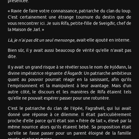
présentée.
« Ravie de faire votre connaissance, patriarche du clan du loup.
C’est certainement une étrange tournure du destin que de
vous rencontrer ici. Je suis Rífa, petite-fille de Sveigðir, chef de
la Maison de Jarl. »
Là, je n’ai pas dit un seul mensonge,
avait-elle ajouté en interne.
Bien sûr, il y avait aussi beaucoup de vérité qu’elle n’avait pas
dite.
Il y avait un grand risque à se révéler sous le nom de Þjóðann, la
divine impératrice régnante d’Ásgarðr. Un patriarche ambitieux
quant au pouvoir pourrait réagir en la saisissant, afin qu’ils
l’emprisonnent et la manipulent à leur avantage. Mais d’un
autre côté, le discours et les manières de Rífa étaient tels
qu’elle ne pouvait espérer passer pour une roturière.
C’est le patriarche du clan de l’épée, Fagrahvél, qui lui avait
donné une réponse à ce dilemme. Il était particulièrement
proche d’elle parce qu’il était son « frère de lait », élevé par la
même nourrice alors qu’ils étaient bébé. Sa proposition était
qu’elle se fasse passer pour un parent éloigné de la famille