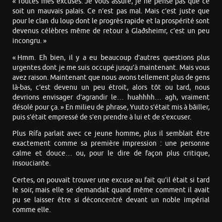
« Toutes mes excuses. Je vous assure, je ne pense pas que ce
soit un mauvais palais. Ce n’est pas mal. Mais c’est juste que
pour le clan du loup dont le progrès rapide et la prospérité sont
devenus célèbres même de retour à Glaðsheimr, c’est un peu
incongru. »
« Hmm. Eh bien, il y a eu beaucoup d’autres questions plus
urgentes dont je me suis occupé jusqu’à maintenant. Mais vous
avez raison. Maintenant que nous avons tellement plus de gens
là-bas, c’est devenu un peu étroit, alors tôt ou tard, nous
devrions envisager d’agrandir le… huahhhh… agh, vraiment
désolé pour ça. » En milieu de phrase, Yuuto s’était mis à bâiller,
puis s’était empressé de s’en prendre à lui et de s’excuser.
Plus Rífa parlait avec ce jeune homme, plus il semblait être
exactement comme sa première impression : une personne
calme et douce… ou, pour le dire de façon plus critique,
insouciante.
Certes, on pouvait trouver une excuse au fait qu’il était si tard
le soir, mais elle se demandait quand même comment il avait
pu se laisser être si déconcentré devant un noble impérial
comme elle.