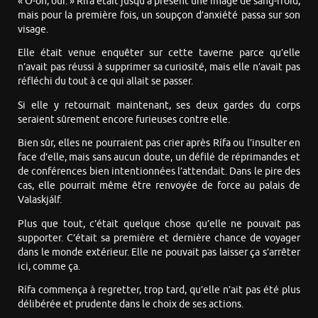
« O-oh, oui. » Rífa était jusqu’à présent une image de sang-froid,
mais pour la première fois, un soupçon d’anxiété passa sur son
visage.
Elle était venue enquêter sur cette taverne parce qu’elle
n’avait pas réussi à supprimer sa curiosité, mais elle n’avait pas
réfléchi du tout à ce qui allait se passer.
Si elle y retournait maintenant, ses deux gardes du corps
seraient sûrement encore furieuses contre elle.
Bien sûr, elles ne pourraient pas crier après Rífa ou l’insulter en
face d’elle, mais sans aucun doute, un défilé de réprimandes et
de conférences bien intentionnées l’attendait. Dans le pire des
cas, elle pourrait même être renvoyée de force au palais de
Valaskjálf.
Plus que tout, c’était quelque chose qu’elle ne pouvait pas
supporter. C’était sa première et dernière chance de voyager
dans le monde extérieur. Elle ne pouvait pas laisser ça s’arrêter
ici, comme ça.
Rífa commença à regretter, trop tard, qu’elle n’ait pas été plus
délibérée et prudente dans le choix de ses actions.