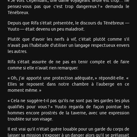
« Je vois. Cependant, une dame voyageant seule est trop… ne
pensez-vous pas que c’est trop dangereux ? » demanda le
Ténébreux.
Depuis que Rífa s’était présentée, le discours du Ténébreux —
Yuuto — était devenu un peu maladroit.
Plutôt que d’avoir les nerfs à vif, c’était plutôt comme s’il
n’avait pas l’habitude d’utiliser un langage respectueux envers
les autres.
Rífa s’était assurée de ne pas en tenir compte et de faire
comme si elle n’avait rien remarquer.
« Oh, j’ai apporté une protection adéquate, » répondit-elle. «
Elles se reposent dans notre chambre à l’auberge en ce
moment même. »
« Cela ne suggère-t-il pas qu’ils ne sont pas les gardes les plus
qualifiés pour vous ? » Yuuto regarda de façon pointue les
hommes encore prostrés de la taverne, avec une expression
troublée sur son visage.
Il est vrai qu’il n’était guère louable pour un garde du corps de
laisser sa mission s’exposer à un danger alors qu’il se prélassait