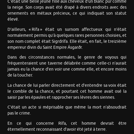
C’était une belle jeune fille aux cheveux d’un blanc pur comme
la neige. Son corps avait été drapé à divers endroits avec des
ornements en métaux précieux, ce qui indiquait son statut
élevé.
D’ailleurs, « Rífa » était un surnom affectueux qui n’était
normalement permis qu’à quelques rares personnes choisies, et
son nom complet était Sigrdrífa. Elle était, en fait, le treizième
empereur divin du Saint Empire Ásgarðr.
Dans des circonstances normales, le genre de voyous qui
fréquenteraient une taverne délabrée comme celle-ci n’aurait
jamais eu la chance d’en voir une comme elle, et encore moins
de la toucher.
La chance de lui parler directement et d’entendre sa voix était
le comble de la chance, et pourtant cet homme avait osé la
saisir par les épaules et rapprocher ses lèvres des siennes.
C’était un acte si méprisable que même la mort n’absoudrait
pas le crime.
En ce qui concerne Rífa, cet homme devrait être
éternellement reconnaissant d’avoir été jeté à terre.