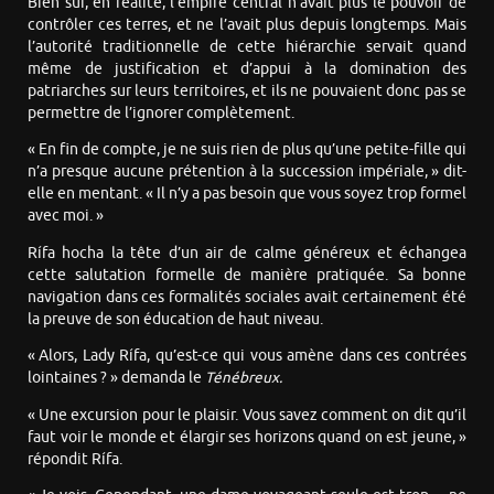
Bien sûr, en réalité, l’empire central n’avait plus le pouvoir de
contrôler ces terres, et ne l’avait plus depuis longtemps. Mais
l’autorité traditionnelle de cette hiérarchie servait quand
même de justification et d’appui à la domination des
patriarches sur leurs territoires, et ils ne pouvaient donc pas se
permettre de l’ignorer complètement.
« En fin de compte, je ne suis rien de plus qu’une petite-fille qui
n’a presque aucune prétention à la succession impériale, » dit-
elle en mentant. « Il n’y a pas besoin que vous soyez trop formel
avec moi. »
Rífa hocha la tête d’un air de calme généreux et échangea
cette salutation formelle de manière pratiquée. Sa bonne
navigation dans ces formalités sociales avait certainement été
la preuve de son éducation de haut niveau.
« Alors, Lady Rífa, qu’est-ce qui vous amène dans ces contrées
lointaines ? » demanda le
Ténébreux.
« Une excursion pour le plaisir. Vous savez comment on dit qu’il
faut voir le monde et élargir ses horizons quand on est jeune, »
répondit Rífa.