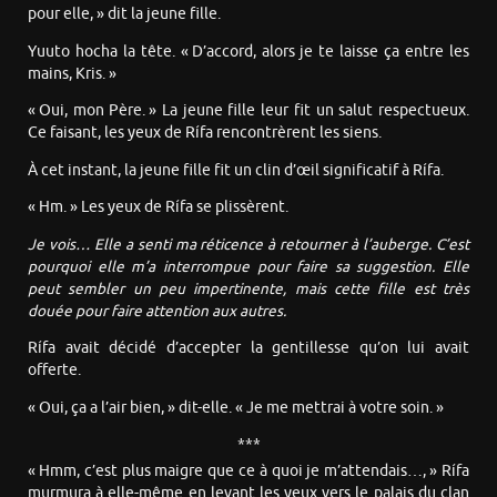
pour elle, » dit la jeune fille.
Yuuto hocha la tête. « D’accord, alors je te laisse ça entre les
mains, Kris. »
« Oui, mon Père. » La jeune fille leur fit un salut respectueux.
Ce faisant, les yeux de Rífa rencontrèrent les siens.
À cet instant, la jeune fille fit un clin d’œil significatif à Rífa.
« Hm. » Les yeux de Rífa se plissèrent.
Je vois… Elle a senti ma réticence à retourner à l’auberge. C’est
pourquoi elle m’a interrompue pour faire sa suggestion. Elle
peut sembler un peu impertinente, mais cette fille est très
douée pour faire attention aux autres.
Rífa avait décidé d’accepter la gentillesse qu’on lui avait
offerte.
« Oui, ça a l’air bien, » dit-elle. « Je me mettrai à votre soin. »
***
« Hmm, c’est plus maigre que ce à quoi je m’attendais…, » Rífa
murmura à elle-même en levant les yeux vers le palais du clan