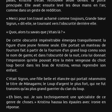
palais, Kristina s’était retrouvée seule devant la porte
principale. Elle avait ensuite levé les deux mains en l’air,
comme dans un geste de reddition.
« Merci pour ton travail acharné comme toujours, Grande Sœur
Sigrun, » dit-elle, se tournant vers l’obscurité derrière elle.
« Quoi, alors tu savais que j’étais là ? »
De cette obscurité impénétrable émergea tranquillement la
figure d’une jeune femme seule. Elle portait un manteau de
fourrure fait à partir de la fourrure d’un grand loup connu sous
le nom de garmr, et dans l’obscurité de la nuit, cela lui donnait
l’impression qu’elle pouvait être la mère vengeuse du chiot
loup bercé dans les bras de Kristina, venus reprendre son
enfant.
C’était Sigrun, une fille belle et élancée qui portait néanmoins
le titre de Mánagarmr, le Loup d’argent le plus fort, qui ne fut
transmis qu’au plus grand guerrier du clan du loup.
« Eh bien, oui. Je suis techniquement une spécialiste de ce
genre de choses. » Kristina haussa les épaules avec ironie en
réponse.