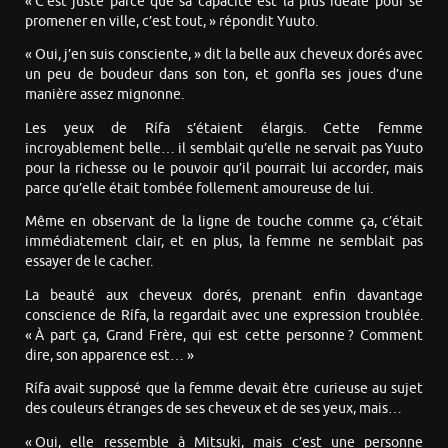
« C’est juste parce que sa capacité est la plus idéale pour se
promener en ville, c’est tout, » répondit Yuuto.
« Oui, j’en suis consciente, » dit la belle aux cheveux dorés avec
un peu de boudeur dans son ton, et gonfla ses joues d’une
manière assez mignonne.
Les yeux de Rífa s’étaient élargis. Cette femme
incroyablement belle… il semblait qu’elle ne servait pas Yuuto
pour la richesse ou le pouvoir qu’il pourrait lui accorder, mais
parce qu’elle était tombée follement amoureuse de lui.
Même en observant de la ligne de touche comme ça, c’était
immédiatement clair, et en plus, la femme ne semblait pas
essayer de le cacher.
La beauté aux cheveux dorés, prenant enfin davantage
conscience de Rífa, la regardait avec une expression troublée.
« À part ça, Grand Frère, qui est cette personne ? Comment
dire, son apparence est… »
Rífa avait supposé que la femme devait être curieuse au sujet
des couleurs étranges de ses cheveux et de ses yeux, mais…
« Oui, elle ressemble à Mitsuki, mais c’est une personne