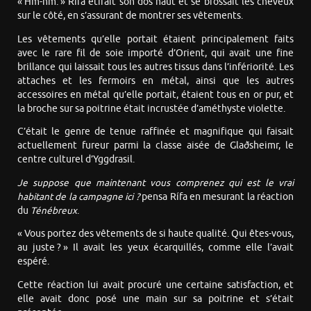
« Hm-hm. » Rífa étirait son dos haut et se brossait les cheveux
sur le côté, en s’assurant de montrer ses vêtements.
Les vêtements qu’elle portait étaient principalement faits
avec le rare fil de soie importé d’Orient, qui avait une fine
brillance qui laissait tous les autres tissus dans l’infériorité. Les
attaches et les fermoirs en métal, ainsi que les autres
accessoires en métal qu’elle portait, étaient tous en or pur, et
la broche sur sa poitrine était incrustée d’améthyste violette.
C’était le genre de tenue raffinée et magnifique qui faisait
actuellement fureur parmi la classe aisée de Glaðsheimr, le
centre culturel d’Yggdrasil.
Je suppose que maintenant vous comprenez qui est le vrai
habitant de la campagne ici ?
pensa Rífa en mesurant la réaction
du
Ténébreux
.
« Vous portez des vêtements de si haute qualité. Qui êtes-vous,
au juste ? » Il avait les yeux écarquillés, comme elle l’avait
espéré.
Cette réaction lui avait procuré une certaine satisfaction, et
elle avait donc posé une main sur sa poitrine et s’était