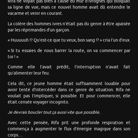
Rífa ne voyait pas bien à cause du mur d’ivrognes qui bloquait
sa ligne de vue, mais ce nouvel homme avait dû entendre le
vacarme et venir en courant.
La colère des hommes ivres n’était pas du genre à être apaisée
par les réprimandes d’un garçon.
« Huuuuuh !? Qu’est-ce que tu veux, bon sang !? » cria l’un d’eux.
« Si tu essaies de nous barrer la route, on va commencer par
toi ! »
Comme elle l’avait prédit, l’interruption n’avait fait
qu’alimenter leur feu.
Cela dit, ce jeune homme était suffisamment louable pour
avoir tenté d’intercéder dans ce genre de situation. Rífa ne
voulait pas l’impliquer, si possible. Et pour commencer, elle
était censée voyager incognito.
Je devrais boucler tout ça aussi vite que possible.
Avec cette pensée, Rífa prit une profonde respiration et
commença à augmenter le flux d’énergie magique dans son
corps…