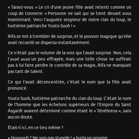
« Taisez-vous. » Le cri d’une jeune fille avait retenti comme un
coup de tonnerre. « Personne ne sait qui se tient devant vous
maintenant. Voici l’auguste seigneur de notre clan du loup, le
huitième patriarche Yuuto Suoh ! »
Rífa se mit à trembler de surprise, et le pouvoir magique qu’elle
avait recueilli se dispersa instantanément.
Ce n’était pas le volume de la voix qui l’avait surprise. Non, cela
l’
avait aussi
un peu effrayée, mais une telle chose ne suffirait
pas à lui faire perdre le contrôle de sa magie, Rífa ne manquait
pas tant de talent.
Ce qui l’avait déconcentrée, c’était le nom que la fille avait
prononcé.
Yuuto Suoh, huitième patriarche du clan du loup. C’était le nom
de l’homme que les échelons supérieurs de l’Empire du Saint
Ásgarðr avaient déterminé comme étant le « Ténébreux », sans
aucun doute.
Était-il ici, en ce lieu même ?
« Huuuuuh ? Ne sois pas stupide ! » hurla un ivrogne.