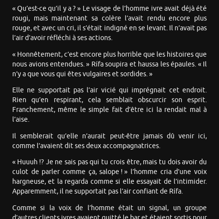
« Qu’est-ce qu’il y a ? » Le visage de l’homme ivre avait déjà été
rougi, mais maintenant sa colère l’avait rendu encore plus
rouge, et avec un cri, il s’était indigné en se levant. Il n’avait pas
l’air d’avoir réfléchi à ses actions.
« Honnêtement, c’est encore plus horrible que les histoires que
nous avions entendues. » Rífa soupira et haussa les épaules. « Il
n’y a que vous qui êtes vulgaires et sordides. »
Elle ne supportait pas l’air vicié qui imprégnait cet endroit.
Rien qu’en respirant, cela semblait obscurcir son esprit.
Franchement, même le simple fait d’être ici la rendait mal à
l’aise.
Il semblerait qu’elle n’aurait peut-être jamais dû venir ici,
comme l’avaient dit ses deux accompagnatrices.
« Huuuh !? Je ne sais pas qui tu crois être, mais tu dois avoir du
culot de parler comme ça, salope ! » l’homme cria d’une voix
hargneuse, et la regarda comme si elle essayait de l’intimider.
Apparemment, il ne supportait pas l’air confiant de Rífa.
Comme si la voix de l’homme était un signal, un groupe
d’autres clients ivres avaient quitté le bar et étaient sortis pour