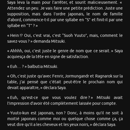
Saya leva la main pour l’arrêter, et sourit malicieusement. «
Attendez un peu. Je vais faire une petite prédiction. Juste une
supposition, mais dans l’ordre japonais, le nom de famille
d’abord, commence-t-il par une syllabe en “S” et finit-il par une
syllabe en “T” ? »
« Hein !? Oui, c’est vrai, c’est “Suoh Yuuto”, mais, comment le
savez-vous ? » demanda Mitsuki.
« Ahhhh, oui, c’est juste le genre de nom que ce serait. » Saya
acquiesça de la tête en signe de satisfaction.
« Euh… ? » balbutia Mitsuki.
« Oh, c’est juste qu’avec Fenrir, Jormungandr et Ragnarok sur la
table, j’ai pensé que c’était peut-être le prochain nom qui
devait apparaître, » déclara Saya.
« Euh, qu’est-ce que vous voulez dire ? » Mitsuki avait
l’impression d’avoir été complètement laissée pour compte.
« Yuuto-kun est japonais, non ? Donc, à moins qu’il ne soit à
moitié japonais comme moi ou quelque chose comme ça, ça
veut dire qu’il a les cheveux et les yeux noirs, » déclara Saya.