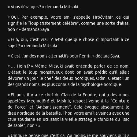
« Vous déranges ? » demanda Mitsuki.
« Oui. Par exemple, votre ami s’appelle Hróðvitnir, ce qui
signifie le “loup tristement célèbre”, comme une sorte d’alias,
non ? » demanda Saya.
« Euh, oui, c’est vrai. Y a-t-il quelque chose d’important à ce
sujet ? » demanda Mitsuki.
« C’est l’un des noms alternatifs pour Fenrir, » déclara Saya.
« … Hein !? » Même Mitsuki avait entendu parler de ce nom.
C’était le loup monstrueux dont on avait prédit qu’il allait
dévorer un jour le chef des dieux nordiques, Odin. C’était l’un
des grands noms les plus connus de la mythologie nordique.
« Et puis, il y a ce chef du Clan de la Foudre, qui a des runes
appelées Megingjörð et Mjǫlnir, respectivement la “Ceinture
de Force” et “Anéantissement”. Cela évoque absolument le
dieu nordique de la bataille, Thor. Votre ami l’a vaincu avec une
crue soudaine en utilisant la vieille stratégie chinoise du “sac
de sable”, non ? »
« Umm, je pense que c’est ça. Au moins, je me souviens qu’il a