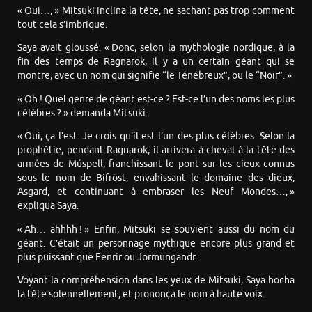
« Oui…, » Mitsuki inclina la tête, ne sachant pas trop comment
tout cela s’imbrique.
Saya avait gloussé. « Donc, selon la mythologie nordique, à la
fin des temps de Ragnarok, il y a un certain géant qui se
montre, avec un nom qui signifie “le Ténébreux”, ou le “Noir”. »
« Oh ! Quel genre de géant est-ce ? Est-ce l’un des noms les plus
célèbres ? » demanda Mitsuki.
« Oui, ça l’est. Je crois qu’il est l’un des plus célèbres. Selon la
prophétie, pendant Ragnarok, il arrivera à cheval à la tête des
armées de Múspell, franchissant le pont sur les cieux connus
sous le nom de Bifröst, envahissant le domaine des dieux,
Asgard, et continuant à embraser les Neuf Mondes…, »
expliqua Saya.
« Ah… ahhhh ! » Enfin, Mitsuki se souvient aussi du nom du
géant. C’était un personnage mythique encore plus grand et
plus puissant que Fenrir ou Jormungandr.
Voyant la compréhension dans les yeux de Mitsuki, Saya hocha
la tête solennellement, et prononça le nom à haute voix.