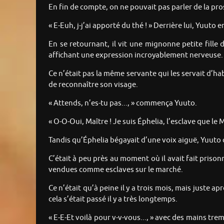
En fin de compte, on ne pouvait pas parler de la pro
« E-Euh, j-j’ai apporté du thé ! » Derrière lui, Yuu
En se retournant, il vit une mignonne petite fille
affichant une expression incroyablement nerveuse.
Ce n’était pas la même servante qui les servait d’hab
de reconnaître son visage.
« Attends, n’es-tu pas..., » commença Yuuto.
« O-O-Oui, Maître ! Je suis Éphelia, l’esclave que le 
Tandis qu’Éphelia bégayait d’une voix aiguë, Yuuto cl
C’était à peu près au moment où il avait fait prisonn
vendues comme esclaves sur le marché.
Ce n’était qu’à peine il y a trois mois, mais juste a
cela s’était passé il y a très longtemps.
« E-E-Et voilà pour v-v-vous..., » avec des mains tre