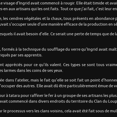
 » Le visage d’Ingrid avait commencé à rougir. Elle était timide et
-en aux artisans qui les ont faits. Tout ce que j’ai fait, c’est leur ens
e, les cendres végétales et la chaux, tous présents en abondance 
ouvait s’occuper seule d’une manière efficace de la production en sé
quels il avait besoin d’elle. Ce serait une perte de temps que de l
, formés à la technique du soufflage du verre qu’Ingrid avait maît
riqués par ses apprentis.
nt appréciés pour ce qu’ils valent. Ces types se sont tous vraime
s larmes dans les coins de ses yeux.
 dans l’atelier, mais le fait qu’elle se soit fait un point d’honne
 s’occuper des autres. Elle avait dû être particulièrement émue de vo
our à tatara pour raffiner le fer à un groupe de ses artisans les plu
 avait commencé dans divers endroits du territoire du Clan du Loup
 le processus vers les clans voisins, cela avait été fait sous de mu