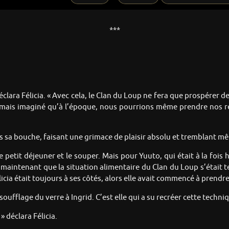
***
clara Félicia. « Avec cela, le Clan du Loup ne fera que prospérer d
s jamais imaginé qu’à l’époque, nous pourrions même prendre nos 
ns sa bouche, faisant une grimace de plaisir absolu et tremblant m
e petit déjeuner et le souper. Mais pour Yuuto, qui était à la foi
et maintenant que la situation alimentaire du Clan du Loup s’étai
icia était toujours à ses côtés, alors elle avait commencé à prendre
e soufflage du verre à Ingrid. C’est elle qui a su recréer cette techn
» déclara Félicia.