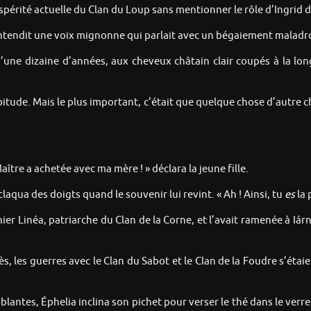
spérité actuelle du Clan du Loup sans mentionner le rôle d’Ingrid d
to entendit une voix mignonne qui parlait avec un bégaiement maladro
 d’une dizaine d’années, aux cheveux châtain clair coupés à la lo
itude. Mais le plus important, c’était que quelque chose d’autre ch
Maître a achetée avec ma mère ! » déclara la jeune fille.
aqua des doigts quand le souvenir lui revint. « Ah ! Ainsi, tu
es
la 
ier Linéa, patriarche du Clan de la Corne, et l’avait ramenée à Iárnv
près, les guerres avec le Clan du Sabot et le Clan de la Foudre s’ét
mblantes, Éphelia inclina son pichet pour verser le thé dans le verr