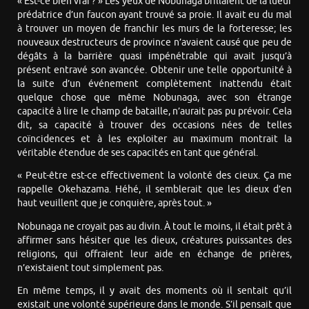
« Est-ce bien vrai ? » Les yeux de Nobunaga brillaient de la lueur
prédatrice d’un faucon ayant trouvé sa proie. Il avait eu du mal
à trouver un moyen de franchir les murs de la forteresse; les
nouveaux destructeurs de province n’avaient causé que peu de
dégâts à la barrière quasi impénétrable qui avait jusqu’à
présent entravé son avancée. Obtenir une telle opportunité à
la suite d’un événement complètement inattendu était
quelque chose que même Nobunaga, avec son étrange
capacité à lire le champ de bataille, n’aurait pas pu prévoir. Cela
dit, sa capacité à trouver des occasions nées de telles
coïncidences et à les exploiter au maximum montrait la
véritable étendue de ses capacités en tant que général.
« Peut-être est-ce effectivement la volonté des cieux. Ça me
rappelle Okehazama. Héhé, il semblerait que les dieux d’en
haut veuillent que je conquière, après tout. »
Nobunaga ne croyait pas au divin. À tout le moins, il était prêt à
affirmer sans hésiter que les dieux, créatures puissantes des
religions, qui offraient leur aide en échange de prières,
n’existaient tout simplement pas.
En même temps, il y avait des moments où il sentait qu’il
existait une volonté supérieure dans le monde. S’il pensait que