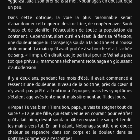
Yggdrasil allait sombrer dans la mer. Nobunaga s’en doutait déjà
un peu.
Dans cette optique, la voie la plus raisonnable serait
d’abandonner cette guerre destructrice, de coopérer avec Suoh
Yuuto et de planifier l’évacuation de toute la population du
continent. Cependant, alors qu’il en était là dans sa réflexion,
une douleur aiguë lui transperça soudain la poitrine et il toussa
violemment. La main qu’il avait portée à sa bouche était tachée
de sang. « Hrmph. On dirait que je partirai pour le Valhalla plus
tôt que prévu », marmonna sèchement Nobunaga en gloussant
d’autodérision.
Il y a deux ans, pendant les mois d’été, il avait commencé à
ressentir une douleur au niveau de la poitrine, près du cœur. Il
n’y avait pas prêté attention à l’époque, mais les symptômes
s’étaient aggravés lentement mais sûrement au fil des jours.
« Papa ! Tu vas bien ! Tiens bon, papa, je vais te soigner tout de
suite ! » La jeune fille, qui était venue en courant pour vérifier
qu’il allait bien, devint soudain pâle en voyant le sang et tendit
les mains vers lui. En un instant, Nobunaga sentit une douce
chaleur se répandre dans son corps et la douleur dans sa
poitrine commença à s’estomper.