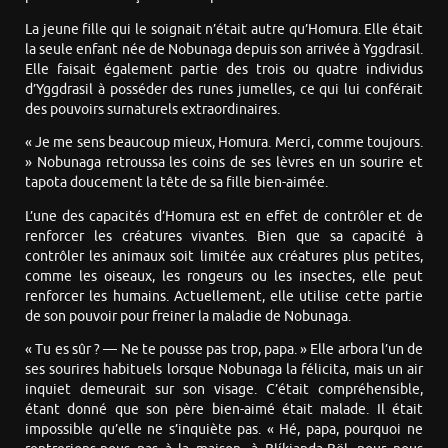
La jeune fille qui le soignait n’était autre qu’Homura. Elle était
la seule enfant née de Nobunaga depuis son arrivée à Yggdrasil.
Elle faisait également partie des trois ou quatre individus
d’Yggdrasil à posséder des runes jumelles, ce qui lui conférait
des pouvoirs surnaturels extraordinaires.
« Je me sens beaucoup mieux, Homura. Merci, comme toujours.
» Nobunaga retroussa les coins de ses lèvres en un sourire et
tapota doucement la tête de sa fille bien-aimée.
L’une des capacités d’Homura est en effet de contrôler et de
renforcer les créatures vivantes. Bien que sa capacité à
contrôler les animaux soit limitée aux créatures plus petites,
comme les oiseaux, les rongeurs ou les insectes, elle peut
renforcer les humains. Actuellement, elle utilise cette partie
de son pouvoir pour freiner la maladie de Nobunaga.
« Tu es sûr ? — Ne te pousse pas trop, papa. » Elle arbora l’un de
ses sourires habituels lorsque Nobunaga la félicita, mais un air
inquiet demeurait sur son visage. C’était compréhensible,
étant donné que son père bien-aimé était malade. Il était
impossible qu’elle ne s’inquiète pas. « Hé, papa, pourquoi ne