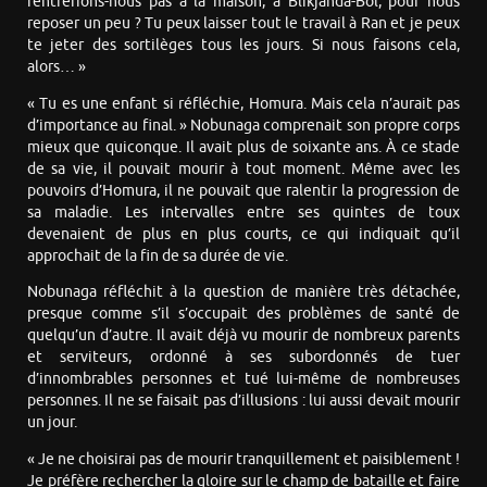
rentrerions-nous pas à la maison, à Blíkjanda-Böl, pour nous
reposer un peu ? Tu peux laisser tout le travail à Ran et je peux
te jeter des sortilèges tous les jours. Si nous faisons cela,
alors… »
« Tu es une enfant si réfléchie, Homura. Mais cela n’aurait pas
d’importance au final. » Nobunaga comprenait son propre corps
mieux que quiconque. Il avait plus de soixante ans. À ce stade
de sa vie, il pouvait mourir à tout moment. Même avec les
pouvoirs d’Homura, il ne pouvait que ralentir la progression de
sa maladie. Les intervalles entre ses quintes de toux
devenaient de plus en plus courts, ce qui indiquait qu’il
approchait de la fin de sa durée de vie.
Nobunaga réfléchit à la question de manière très détachée,
presque comme s’il s’occupait des problèmes de santé de
quelqu’un d’autre. Il avait déjà vu mourir de nombreux parents
et serviteurs, ordonné à ses subordonnés de tuer
d’innombrables personnes et tué lui-même de nombreuses
personnes. Il ne se faisait pas d’illusions : lui aussi devait mourir
un jour.
« Je ne choisirai pas de mourir tranquillement et paisiblement !
Je préfère rechercher la gloire sur le champ de bataille et faire