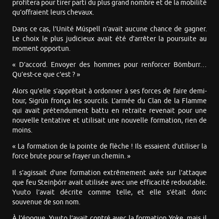
profitera pour tirer parti du plus grand nombre et de la mobilité
qu’offraient leurs chevaux.
Dans ce cas, l’Unité Múspell n’avait aucune chance de gagner.
Le choix le plus judicieux avait été d’arrêter la poursuite au
moment opportun.
« D’accord. Envoyer des hommes pour renforcer Bömburr…
Qu’est-ce que c’est ? »
Alors qu’elle s’apprêtait à ordonner à ses forces de faire demi-
tour, Sigrún fronça les sourcils. L’armée du Clan de la Flamme
qui avait prétendument battu en retraite revenait pour une
nouvelle tentative et utilisait une nouvelle formation, rien de
moins.
« La formation de la pointe de flèche ! Ils essaient d’utiliser la
force brute pour se frayer un chemin. »
Il s’agissait d’une formation extrêmement axée sur l’attaque
que feu Steinþórr avait utilisée avec une efficacité redoutable.
Yuuto l’avait décrite comme telle, et elle s’était donc
souvenue de son nom.
À l’époque, Yuuto l’avait contré avec la formation Yoke, mais il