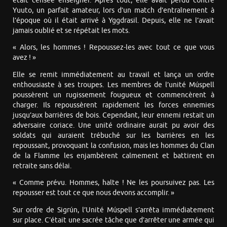
était censée enseigner. Après tout, elle avait perdu contre
Yuuto, un parfait amateur, lors d’un match d’entraînement à
l’époque où il était arrivé à Yggdrasil. Depuis, elle ne l’avait
jamais oublié et se répétait les mots.
« Alors, les hommes ! Repoussez-les avec tout ce que vous
avez ! »
Elle se remit immédiatement au travail et lança un ordre
enthousiaste à ses troupes. Les membres de l’unité Múspell
poussèrent un rugissement fougueux et commencèrent à
charger. Ils repoussèrent rapidement les forces ennemies
jusqu’aux barrières de bois. Cependant, leur ennemi restait un
adversaire coriace. Une unité ordinaire aurait pu avoir des
soldats qui auraient trébuché sur les barrières en les
repoussant, provoquant la confusion, mais les hommes du Clan
de la Flamme les enjambèrent calmement et battirent en
retraite sans délai.
« Comme prévu. Hommes, halte ! Ne les poursuivez pas. Les
repousser est tout ce que nous devons accomplir. »
Sur ordre de Sigrún, l’Unité Múspell s’arrêta immédiatement
sur place. C’était une sacrée tâche que d’arrêter une armée qui