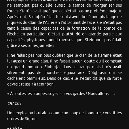
ne semblait pas qu’elle aurait le temps de réorganiser ses
forces. Sigrún avait jugé que ce n’était pas un problème majeur.
Après tout, Steinþórr était le seul à avoir brisé une phalange de
piquiers du Clan de l’Acier en l’attaquant de face. Ce n’était pas
tant à cause des capacités de la formation de la pointe de
flèche en particulier. C’était plutôt dû en grande partie aux
capacités physiques monstrueuses que Steinþórr possédait
grâce à ses runes jumelles.
Il ne fallait pas non plus oublier que le clan de la flamme était
lui aussi un grand clan. Il ne faisait aucun doute qu’il comptait
un grand nombre d’Einherjar dans ses rangs, mais il n’y avait
sûrement pas de monstres égaux aux Dólgþrasir qui se
cachaient parmi eux. Dans ce cas, elle s’était dit que sa force
devrait réussir à tenir bon.
« À toutes les troupes, soyez sur vos gardes ! Nous allons… »
CRACK !
Une explosion brutale, comme un coup de tonnerre, couvrit les
ordres de Sigrún.
« Gah ! »