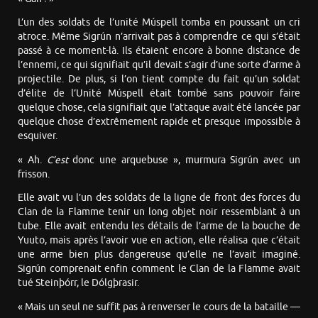
L’un des soldats de l’unité Múspell tomba en poussant un cri
atroce. Même Sigrún n’arrivait pas à comprendre ce qui s’était
passé à ce moment-là. Ils étaient encore à bonne distance de
l’ennemi, ce qui signifiait qu’il devait s’agir d’une sorte d’arme à
projectile. De plus, si l’on tient compte du fait qu’un soldat
d’élite de l’Unité Múspell était tombé sans pouvoir faire
quelque chose, cela signifiait que l’attaque avait été lancée par
quelque chose d’extrêmement rapide et presque impossible à
esquiver.
« Ah.
C’est
donc une arquebuse », murmura Sigrún avec un
frisson.
Elle avait vu l’un des soldats de la ligne de front des forces du
Clan de la Flamme tenir un long objet noir ressemblant à un
tube. Elle avait entendu les détails de l’arme de la bouche de
Yuuto, mais après l’avoir vue en action, elle réalisa que c’était
une arme bien plus dangereuse qu’elle ne l’avait imaginé.
Sigrún comprenait enfin comment le Clan de la Flamme avait
tué Steinþórr, le Dólgþrasir.
« Mais un seul ne suffit pas à renverser le cours de la bataille —