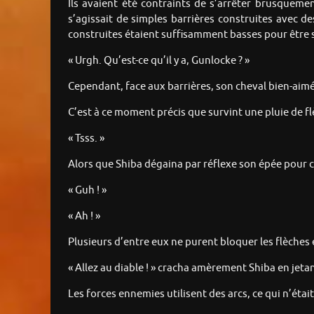
Ils avaient été contraints de s’arrêter brusquemen
s’agissait de simples barrières construites avec des
construites étaient suffisamment basses pour être
« Urgh. Qu’est-ce qu’il y a, Gunlocke ? »
Cependant, face aux barrières, son cheval bien-aimé re
C’est à ce moment précis que survint une pluie de fl
« Tsss. »
Alors que Shiba dégaina par réflexe son épée pour co
« Guh ! »
« Ah ! »
Plusieurs d’entre eux ne purent bloquer les flèche
« Allez au diable ! » cracha amèrement Shiba en jetan
Les forces ennemies utilisent des arcs, ce qui n’était