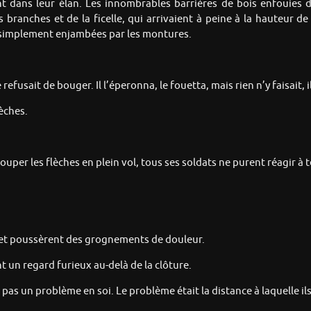
t dans leur élan. Les innombrables barrières de bois enfouies da
 branches et de la ficelle, qui arrivaient à peine à la hauteur de 
 simplement enjambées par les montures.
fusait de bouger. Il l’éperonna, le fouetta, mais rien n’y faisait, il
èches.
uper les flèches en plein vol, tous ses soldats ne purent réagir à 
s et poussèrent des grognements de douleur.
t un regard furieux au-delà de la clôture.
 pas un problème en soi. Le problème était la distance à laquelle ils