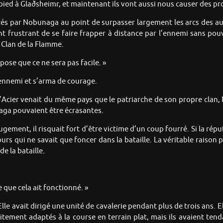
pied à Glaðsheimr, et maintenant ils vont aussi nous causer des pro
rés par Nobunaga au point de surpasser largement les arcs des autr
t frustrant de se faire frapper à distance par l’ennemi sans pouvo
Clan de la Flamme.
pose que ce ne sera pas facile. »
ennemi et s’arma de courage.
 l’Acier venait du même pays que le patriarche de son propre clan,
aga pouvaient être écrasantes.
ugement, il risquait fort d’être victime d’un coup fourré. Si la rép
n ours qui ne savait que foncer dans la bataille. La véritable raiso
de la bataille.
e que cela ait fonctionné. »
e avait dirigé une unité de cavalerie pendant plus de trois ans. 
ement adaptés à la course en terrain plat, mais ils avaient tend