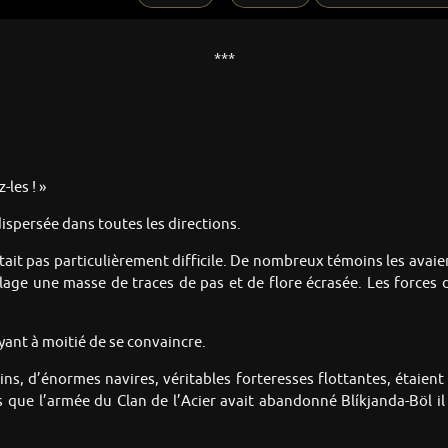
***
-les ! »
 dispersée dans toutes les directions.
tait pas particulièrement difficile. De nombreux témoins les avai
llage une masse de traces de pas et de flore écrasée. Les forces 
ayant à moitié de se convaincre.
ns, d’énormes navires, véritables forteresses flottantes, étaient 
s que l’armée du Clan de l’Acier avait abandonné Blíkjanda-Böl il y