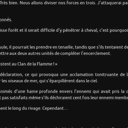
? Très bien. Nous allons diviser nos forces en trois. J’attaquerai p
donnés.
se forêt et il serait difficile d’y pénétrer à cheval, c’est pourqu
nsule, il pourrait les prendre en tenaille, tandis que s’ils tentaient 
ettre aux deux autres unités de compléter l’encerclement.
istent au Clan de la Flamme ! »
a déclaration, ce qui provoqua une acclamation tonitruante de
es oiseaux de mer, qui s’éparpillèrent dans le ciel.
més d’une haine profonde envers l’ennemi qui avait pris la capi
ient pas satisfaits même s’ils déchiraient cent fois leur ennemi me
ment le long du rivage. Cependant…