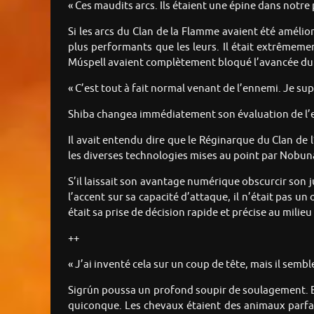
« Ces maudits arcs. Ils étaient une épine dans notre 
Si les arcs du Clan de la Flamme avaient été amélio
plus performants que les leurs. Il était extrêmemen
Múspell avaient complètement bloqué l’avancée du 
« C’est tout à fait normal venant de l’ennemi. Je sup
Shiba changea immédiatement son évaluation de l’
Il avait entendu dire que le Réginarque du Clan de
les diverses technologies mises au point par Nobun
S’il laissait son avantage numérique obscurcir son j
l’accent sur sa capacité d’attaque, il n’était pas u
était sa prise de décision rapide et précise au milieu 
++
« J’ai inventé cela sur un coup de tête, mais il sembl
Sigrún poussa un profond soupir de soulagement. Ell
quiconque. Les chevaux étaient des animaux parfait