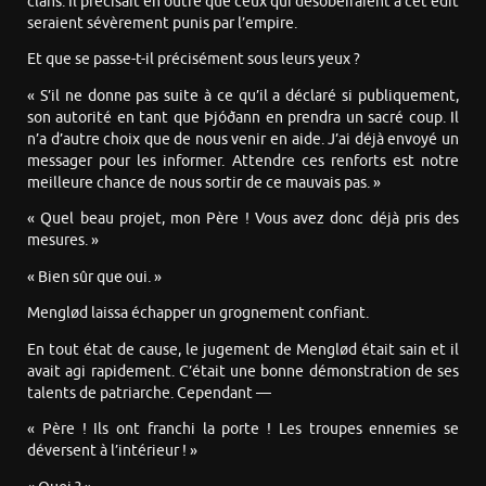
clans. Il précisait en outre que ceux qui désobéiraient à cet édit
seraient sévèrement punis par l’empire.
Et que se passe-t-il précisément sous leurs yeux ?
« S’il ne donne pas suite à ce qu’il a déclaré si publiquement,
son autorité en tant que Þjóðann en prendra un sacré coup. Il
n’a d’autre choix que de nous venir en aide. J’ai déjà envoyé un
messager pour les informer. Attendre ces renforts est notre
meilleure chance de nous sortir de ce mauvais pas. »
« Quel beau projet, mon Père ! Vous avez donc déjà pris des
mesures. »
« Bien sûr que oui. »
Menglød laissa échapper un grognement confiant.
En tout état de cause, le jugement de Menglød était sain et il
avait agi rapidement. C’était une bonne démonstration de ses
talents de patriarche. Cependant —
« Père ! Ils ont franchi la porte ! Les troupes ennemies se
déversent à l’intérieur ! »