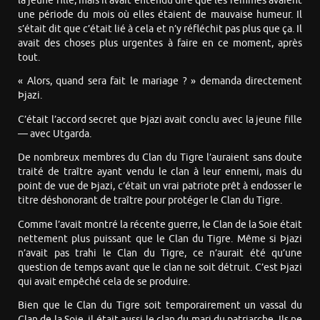
la jeune fille, mais il avait entendu dire que les femmes avaient
une période du mois où elles étaient de mauvaise humeur. Il
s’était dit que c’était lié à cela et n’y réfléchit pas plus que ça. Il
avait des choses plus urgentes à faire en ce moment, après
tout.
« Alors, quand sera fait le mariage ? » demanda directement
Þjazi.
C’était l’accord secret que Þjazi avait conclu avec la jeune fille
— avec Utgarda.
De nombreux membres du Clan du Tigre l’auraient sans doute
traité de traître ayant vendu le clan à leur ennemi, mais du
point de vue de Þjazi, c’était un vrai patriote prêt à endosser le
titre déshonorant de traître pour protéger le Clan du Tigre.
Comme l’avait montré la récente guerre, le Clan de la Soie était
nettement plus puissant que le Clan du Tigre. Même si Þjazi
n’avait pas trahi le Clan du Tigre, ce n’aurait été qu’une
question de temps avant que le clan ne soit détruit. C’est Þjazi
qui avait empêché cela de se produire.
Bien que le Clan du Tigre soit temporairement un vassal du
Clan de la Soie, il était aussi le clan du mari du patriarche. Ils ne