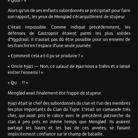
« Quoi ? »
Alors qu’un de ses enfants subordonnés se précipitait pour faire
son rapport, les yeux de Menglød s’écarquillèrent de stupeur.
C’était impossible. Comme indiqué précédemment, les
défenses de Gastropnir étaient parmi les plus solides
d’Yggdrasil. Il n’aurait pas dû être possible pour un ennemi de
les franchir en l’espace d’une seule journée.
« Comment cela a-t-il pu se produire ? »
« Oncle Þjazi — Non, ce
salaud de Þjazi
nous a trahis et a laissé
entrer l’ennemi ! »
« Qu… !? »
Menglød avait finalement été frappé de stupeur.
Þjazi était le chef des subordonnés du clan et l’un des membres
les plus importants du Clan du Tigre. C’était un camarade très
cher, qui avait pris le calice avec le précédent patriarche du
clan à peu près en même temps que Menglød. Ils avaient
partagé les hauts et les bas de ces années, se faisant
implicitement confiance sur le champ de bataille.