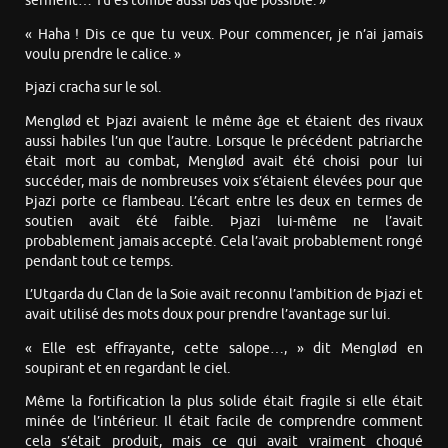
serment… Tu es tombé aussi bas que possible. »
« Haha ! Dis ce que tu veux. Pour commencer, je n’ai jamais
voulu prendre le calice. »
Þjazi cracha sur le sol.
Menglød et Þjazi avaient le même âge et étaient des rivaux
aussi habiles l’un que l’autre. Lorsque le précédent patriarche
était mort au combat, Menglød avait été choisi pour lui
succéder, mais de nombreuses voix s’étaient élevées pour que
Þjazi porte ce flambeau. L’écart entre les deux en termes de
soutien avait été faible. Þjazi lui-même ne l’avait
probablement jamais accepté. Cela l’avait probablement rongé
pendant tout ce temps.
L’Utgarda du Clan de la Soie avait reconnu l’ambition de Þjazi et
avait utilisé des mots doux pour prendre l’avantage sur lui.
« Elle est effrayante, cette salope…, » dit Menglød en
soupirant et en regardant le ciel.
Même la fortification la plus solide était fragile si elle était
minée de l’intérieur. Il était facile de comprendre comment
cela s’était produit, mais ce qui avait vraiment choqué