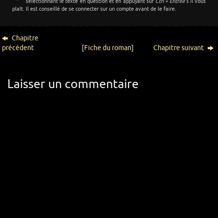
sélectionnant le texte en question et en appuyant sur
Ctrl + Entrée
s’il vous
plaît. Il est conseillé de se connecter sur un compte avant de le faire.
Chapitre
précédent
[
Fiche du roman
]
Chapitre suivant
Laisser un commentaire