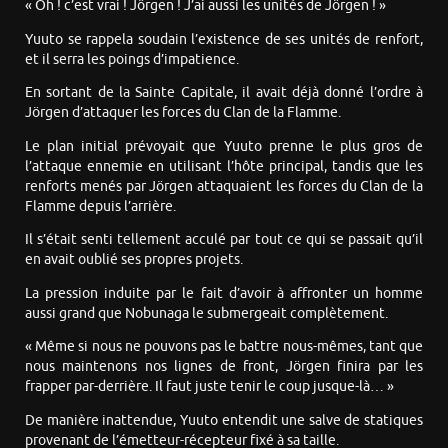
« Oh ! c’est vrai ! Jörgen ! J’ai aussi les unités de Jörgen ! »
Yuuto se rappela soudain l’existence de ses unités de renfort,
et il serra les poings d’impatience.
En sortant de la Sainte Capitale, il avait déjà donné l’ordre à
Jörgen d’attaquer les forces du Clan de la Flamme.
Le plan initial prévoyait que Yuuto prenne le plus gros de
l’attaque ennemie en utilisant l’hôte principal, tandis que les
renforts menés par Jörgen attaquaient les forces du Clan de la
Flamme depuis l’arrière.
Il s’était senti tellement acculé par tout ce qui se passait qu’il
en avait oublié ses propres projets.
La pression induite par le fait d’avoir à affronter un homme
aussi grand que Nobunaga le submergeait complètement.
« Même si nous ne pouvons pas le battre nous-mêmes, tant que
nous maintenons nos lignes de front, Jörgen finira par les
frapper par-derrière. Il faut juste tenir le coup jusque-là… »
De manière inattendue, Yuuto entendit une salve de statiques
provenant de l’émetteur-récepteur fixé à sa taille.