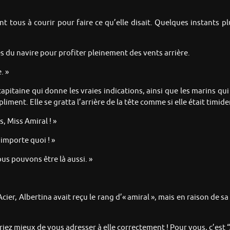
 tous à courir pour faire ce qu’elle disait. Quelques instants plu
ées du navire pour profiter pleinement des vents arrière.
. »
capitaine qui donne les vraies indications, ainsi que les marins qui a
iment. Elle se gratta l’arrière de la tête comme si elle était timi
s, Miss Amiral ! »
n’importe quoi ! »
ous pouvons être là aussi. »
ier, Albertina avait reçu le rang d’« amiral », mais en raison de s
feriez mieux de vous adresser à elle correctement ! Pour vous, c’est “