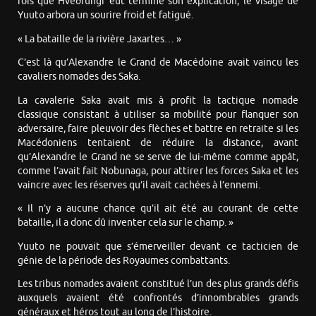
fois que Hveðrungr eut terminé son explication, le visage de
Yuuto arbora un sourire froid et fatigué.
« La bataille de la rivière Jaxartes… »
C’est là qu’Alexandre le Grand de Macédoine avait vaincu les
cavaliers nomades des Saka.
La cavalerie Saka avait mis à profit la tactique nomade
classique consistant à utiliser sa mobilité pour flanquer son
adversaire, faire pleuvoir des flèches et battre en retraite si les
Macédoniens tentaient de réduire la distance, avant
qu’Alexandre le Grand ne se serve de lui-même comme appât,
comme l’avait fait Nobunaga, pour attirer les forces Saka et les
vaincre avec les réserves qu’il avait cachées à l’ennemi.
« Il n’y a aucune chance qu’il ait été au courant de cette
bataille, il a donc dû inventer cela sur le champ. »
Yuuto ne pouvait que s’émerveiller devant ce tacticien de
génie de la période des Royaumes combattants.
Les tribus nomades avaient constitué l’un des plus grands défis
auxquels avaient été confrontés d’innombrables grands
généraux et héros tout au long de l’histoire.