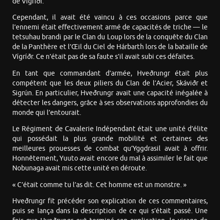
de Vígríðr.
Cependant, il avait été vaincu à ces occasions parce que
l’ennemi était effectivement armé de capacités de triche — le
tetsuhau brandi par le Clan du Loup lors de la conquête du Clan
de la Panthère et l’Œil du Ciel de Hárbarth lors de la bataille de
Vígríðr. Ce n’était pas de sa faute s’il avait subi ces défaites.
En tant que commandant d’armée, Hveðrungr était plus
compétent que les deux piliers du Clan de l’Acier, Skáviðr et
Sigrún. En particulier, Hveðrungr avait une capacité inégalée à
détecter les dangers, grâce à ses observations approfondies du
monde qui l’entourait.
Le Régiment de Cavalerie Indépendant était une unité d’élite
qui possédait la plus grande mobilité et certaines des
meilleures prouesses de combat qu’Yggdrasil avait à offrir.
Honnêtement, Yuuto avait encore du mal à assimiler le fait que
Nobunaga avait mis cette unité en déroute.
« C’était comme tu l’as dit. Cet homme est un monstre. »
Hveðrungr fit précéder son explication de ces commentaires,
puis se lança dans la description de ce qui s’était passé. Une