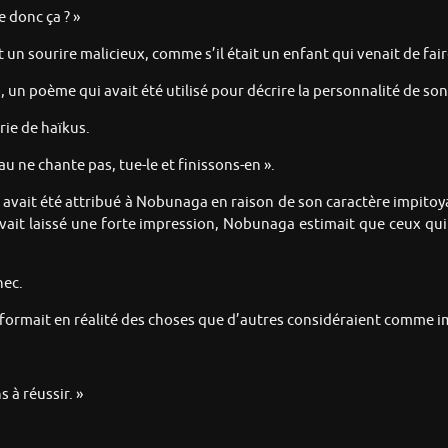
e donc ça ? »
n sourire malicieux, comme s’il était un enfant qui venait de fair
, un poème qui avait été utilisé pour décrire la personnalité de s
ie de haïkus.
eau ne chante pas, tue-le et finissons-en ».
 avait été attribué à Nobunaga en raison de son caractère impitoy
i avait laissé une forte impression, Nobunaga estimait que ceux q
hec.
rmait en réalité des choses que d’autres considéraient comme imp
 à réussir. »