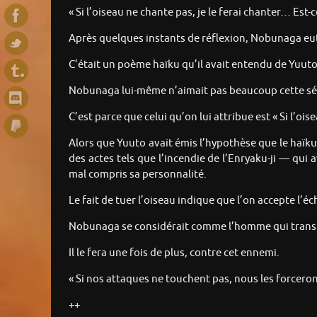
« Si l’oiseau ne chante pas, je le ferai chanter… Est-c
Après quelques instants de réflexion, Nobunaga eut u
C’était un poème haïku qu’il avait entendu de Yuuto
Nobunaga lui-même n’aimait pas beaucoup cette sér
C’est parce que celui qu’on lui attribue est « Si l’ois
Alors que Yuuto avait émis l’hypothèse que le haïku
des actes tels que l’incendie de l’Enryaku-ji — qu
mal compris sa personnalité.
Le fait de tuer l’oiseau indique que l’on accepte l’éc
Nobunaga se considérait comme l’homme qui transfo
Il le fera une fois de plus, contre cet ennemi.
« Si nos attaques ne touchent pas, nous les forcerons
++