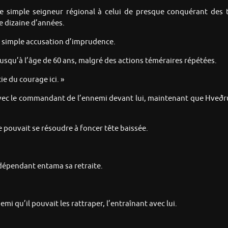
simple seigneur régional à celui de presque conquérant des ter
e dizaine d’années.
une simple accusation d’imprudence.
squ’à l’âge de 60 ans, malgré des actions téméraires répétées.
tie du courage ici. »
te avec le commandant de l’ennemi devant lui, maintenant que Hveð
l ne pouvait se résoudre à foncer tête baissée.
ndépendant entama sa retraite.
emi qu’il pouvait les rattraper, l’entraînant avec lui.