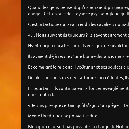
Quand les gens pensent qu’ils auraient pu gagner, 
danger. Cette sorte de croyance psychologique qu’ils
C’est la tactique qui avait rendu les cavaliers nomade
« … Nous suivent-ils toujours ? Ils savent sûrement 
Hveðrungr fronça les sourcils en signe de suspicio
Ils avaient déjà reculé d’une bonne distance, mais
Et ce malgré le fait que Hveðrungr et ses soldats aie
De plus, au cours des neuf attaques précédentes, il
Et pourtant, ils continuaient à foncer aveuglément,
dans tout cela.
« Je suis presque certain qu’il s’agit d’un piège… Du
Même Hveðrungr ne pouvait le dire.
Bien que ce ne soit pas possible, la charge de Nobu