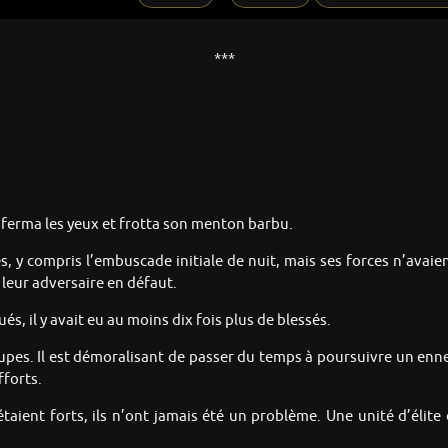
***
ferma les yeux et frotta son menton barbu.
ces, y compris l’embuscade initiale de nuit, mais ses forces n’av
e leur adversaire en défaut.
s, il y avait eu au moins dix fois plus de blessés.
upes. Il est démoralisant de passer du temps à poursuivre un ennem
fforts.
taient forts, ils n’ont jamais été un problème. Une unité d’élit