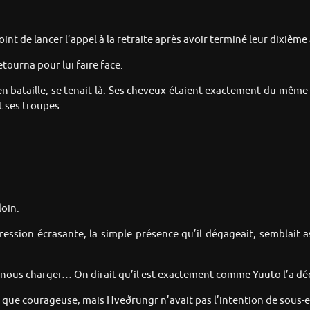
nt de lancer l’appel à la retraite après avoir terminé leur dixième
ourna pour lui faire face.
bataille, se tenait là. Ses cheveux étaient exactement du même no
t ses troupes.
oin.
pression écrasante, la simple présence qu’il dégageait, semblai
ous charger… On dirait qu’il est exactement comme Yuuto l’a décr
re que courageuse, mais Hveðrungr n’avait pas l’intention de sous-