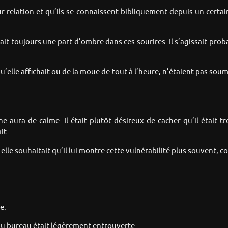
r relation et qu’ils se connaissent bibliquement depuis un certai
 avait toujours une part d’ombre dans ces sourires. Il s’agissait pr
u’elle affichait ou de la moue de tout à l’heure, n’étaient pas soum
 aura de calme. Il était plutôt désireux de cacher qu’il était t
it.
t elle souhaitait qu’il lui montre cette vulnérabilité plus souvent, c
e.
e du bureau était légèrement entrouverte.