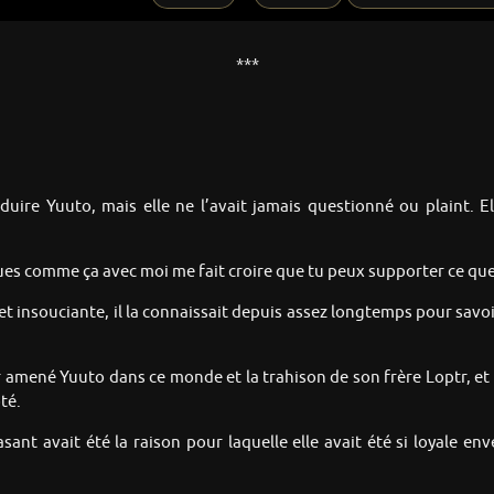
***
séduire Yuuto, mais elle ne l’avait jamais questionné ou plaint.
ues comme ça avec moi me fait croire que tu peux supporter ce que j
et insouciante, il la connaissait depuis assez longtemps pour savoir
ir amené Yuuto dans ce monde et la trahison de son frère Loptr, et u
ôté.
ant avait été la raison pour laquelle elle avait été si loyale e