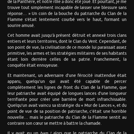
de la Panthère, et notre rôle a donc été joué. Et pourtant, je me
trouve tout simplement incapable de laisser une blessure sans
réponse… » Un coin de la bouche du patriarche du Clan de la
Flamme s’était lentement courbé vers le haut, formant un
sourire amusé.
Cet homme avait jusqu’à présent détruit et annexé trois clans
entiers et leurs territoires, dont le Clan du Vent. Cependant, de
son point de vue, la civilisation de ce monde lui paraissait assez
primitive, les armes et les stratégies militaires de ses habitants
étant loin derrière celles de sa patrie. Franchement, la
conquête était ennuyeuse.
Et maintenant, un adversaire d’une férocité inattendue était
apparu, quelqu’un qui avait été capable de percer
complètement les lignes de front du Clan de la Flamme, que
leur patriarche avait équipé de longues lances d’une longueur
terrifiante pour créer une barrière de mort infranchissable.
Quelqu’un avait vaincu sa stratégie du « Mur de Lances », et du
point de vue de sa position de patriarche, c’était une horrible
nouvelle… mais le patriarche du Clan de la Flamme sentit au
contraire son cœur se mettre à battre la chamade.
Il y avait eu un
bam !
alors que le patriarche du Clan de la