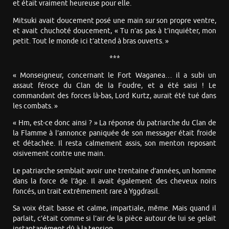
et était vraiment heureuse pour elle.
Mitsuki avait doucement posé une main sur son propre ventre,
et avait chuchoté doucement, « Tu n’as pas à t’inquiéter, mon
petit. Tout le monde ici t’attend à bras ouverts. »
***
« Monseigneur, concernant le Fort Waganea… il a subi un
assaut féroce du Clan de la Foudre, et a été saisi ! Le
commandant des forces là-bas, Lord Kurtz, aurait été tué dans
les combats. »
« Hm, est-ce donc ainsi ? » La réponse du patriarche du Clan de
la Flamme à l’annonce paniquée de son messager était froide
et détachée. Il resta calmement assis, son menton reposant
oisivement contre une main.
Le patriarche semblait avoir une trentaine d’années, un homme
dans la force de l’âge. Il avait également des cheveux noirs
foncés, un trait extrêmement rare à Yggdrasil.
Sa voix était basse et calme, impartiale, même. Mais quand il
parlait, c’était comme si l’air de la pièce autour de lui se gelait
instantanément dû à la tension.