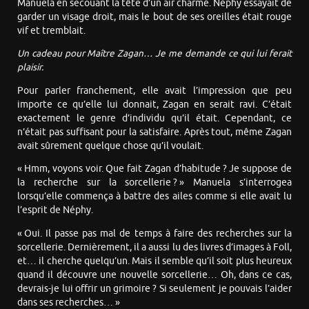
Manuela en secouant la tête d’un air charmé. Néphy essayait de
garder un visage droit, mais le bout de ses oreilles était rouge
vif et tremblait.
Un cadeau pour Maître Zagan… Je me demande ce qui lui ferait
plaisir.
Pour parler franchement, elle avait l’impression que peu
importe ce qu’elle lui donnait, Zagan en serait ravi. C’était
exactement le genre d’individu qu’il était. Cependant, ce
n’était pas suffisant pour la satisfaire. Après tout, même Zagan
avait sûrement quelque chose qu’il voulait.
« Hmm, voyons voir. Que fait Zagan d’habitude ? Je suppose de
la recherche sur la sorcellerie ? » Manuela s’interrogea
lorsqu’elle commença à battre des ailes comme si elle avait lu
l’esprit de Néphy.
« Oui. Il passe pas mal de temps à faire des recherches sur la
sorcellerie. Dernièrement, il a aussi lu des livres d’images à Foll,
et… il cherche quelqu’un. Mais il semble qu’il soit plus heureux
quand il découvre une nouvelle sorcellerie… Oh, dans ce cas,
devrais-je lui offrir un grimoire ? Si seulement je pouvais l’aider
dans ses recherches… »