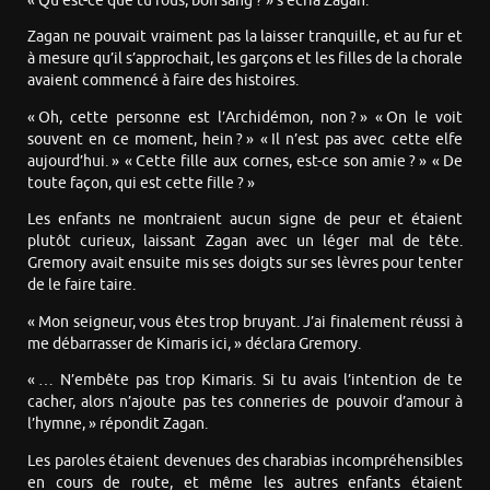
« Qu’est-ce que tu fous, bon sang ? » s’écria Zagan.
Zagan ne pouvait vraiment pas la laisser tranquille, et au fur et
à mesure qu’il s’approchait, les garçons et les filles de la chorale
avaient commencé à faire des histoires.
« Oh, cette personne est l’Archidémon, non ? » « On le voit
souvent en ce moment, hein ? » « Il n’est pas avec cette elfe
aujourd’hui. » « Cette fille aux cornes, est-ce son amie ? » « De
toute façon, qui est cette fille ? »
Les enfants ne montraient aucun signe de peur et étaient
plutôt curieux, laissant Zagan avec un léger mal de tête.
Gremory avait ensuite mis ses doigts sur ses lèvres pour tenter
de le faire taire.
« Mon seigneur, vous êtes trop bruyant. J’ai finalement réussi à
me débarrasser de Kimaris ici, » déclara Gremory.
« … N’embête pas trop Kimaris. Si tu avais l’intention de te
cacher, alors n’ajoute pas tes conneries de pouvoir d’amour à
l’hymne, » répondit Zagan.
Les paroles étaient devenues des charabias incompréhensibles
en cours de route, et même les autres enfants étaient