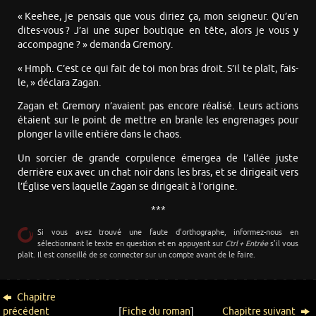
« Keehee, je pensais que vous diriez ça, mon seigneur. Qu’en
dites-vous ? J’ai une super boutique en tête, alors je vous y
accompagne ? » demanda Gremory.
« Hmph. C’est ce qui fait de toi mon bras droit. S’il te plaît, fais-
le, » déclara Zagan.
Zagan et Gremory n’avaient pas encore réalisé. Leurs actions
étaient sur le point de mettre en branle les engrenages pour
plonger la ville entière dans le chaos.
Un sorcier de grande corpulence émergea de l’allée juste
derrière eux avec un chat noir dans les bras, et se dirigeait vers
l’Église vers laquelle Zagan se dirigeait à l’origine.
***
Si vous avez trouvé une faute d’orthographe, informez-nous en
sélectionnant le texte en question et en appuyant sur
Ctrl + Entrée
s’il vous
plaît. Il est conseillé de se connecter sur un compte avant de le faire.
Chapitre
précédent
[
Fiche du roman
]
Chapitre suivant