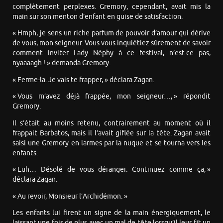
complètement perplexes. Gremory, cependant, avait mis la
main sur son menton d’enfant en guise de satisfaction.
« Hmph, je sens un riche parfum de pouvoir d’amour qui dérive
de vous, mon seigneur. Vous vous inquiétiez sûrement de savoir
comment inviter Lady Néphy à ce festival, n’est-ce pas,
nyaaaagh ! » demanda Gremory.
« Ferme-la. Je vais te frapper, » déclara Zagan.
« Vous m’avez déjà frappée, mon seigneur…, » répondit
Gremory.
Il s’était au moins retenu, contrairement au moment où il
frappait Barbatos, mais il l’avait giflée sur la tête. Zagan avait
saisi une Gremory en larmes par la nuque et se tourna vers les
enfants.
« Euh… Désolé de vous déranger. Continuez comme ça, »
déclara Zagan.
« Au revoir, Monsieur l’Archidémon. »
Les enfants lui firent un signe de la main énergiquement, le
laissant une fois de plus avec un mal de tête lorsqu’il leur fit un