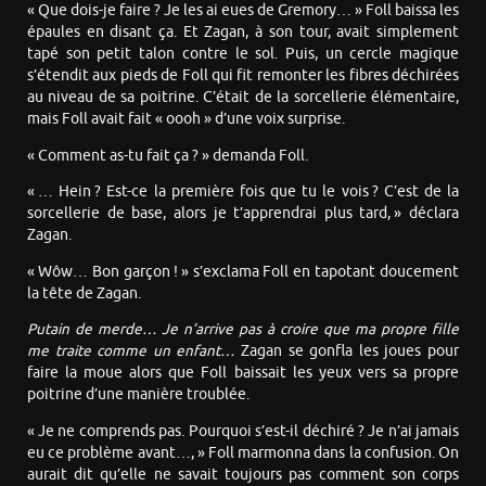
« Que dois-je faire ? Je les ai eues de Gremory… » Foll baissa les
épaules en disant ça. Et Zagan, à son tour, avait simplement
tapé son petit talon contre le sol. Puis, un cercle magique
s’étendit aux pieds de Foll qui fit remonter les fibres déchirées
au niveau de sa poitrine. C’était de la sorcellerie élémentaire,
mais Foll avait fait « oooh » d’une voix surprise.
« Comment as-tu fait ça ? » demanda Foll.
« … Hein ? Est-ce la première fois que tu le vois ? C’est de la
sorcellerie de base, alors je t’apprendrai plus tard, » déclara
Zagan.
« Wôw… Bon garçon ! » s’exclama Foll en tapotant doucement
la tête de Zagan.
Putain de merde… Je n’arrive pas à croire que ma propre fille
me traite comme un enfant…
Zagan se gonfla les joues pour
faire la moue alors que Foll baissait les yeux vers sa propre
poitrine d’une manière troublée.
« Je ne comprends pas. Pourquoi s’est-il déchiré ? Je n’ai jamais
eu ce problème avant…, » Foll marmonna dans la confusion. On
aurait dit qu’elle ne savait toujours pas comment son corps