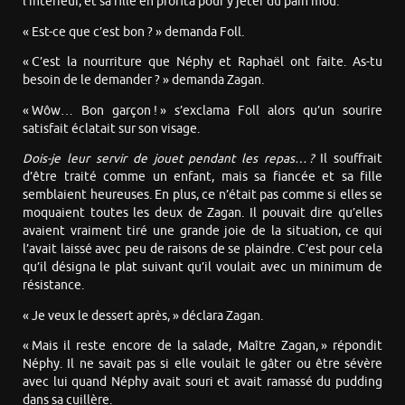
l’intérieur, et sa fille en profita pour y jeter du pain mou.
« Est-ce que c’est bon ? » demanda Foll.
« C’est la nourriture que Néphy et Raphaël ont faite. As-tu
besoin de le demander ? » demanda Zagan.
« Wôw… Bon garçon ! » s’exclama Foll alors qu’un sourire
satisfait éclatait sur son visage.
Dois-je leur servir de jouet pendant les repas… ?
Il souffrait
d’être traité comme un enfant, mais sa fiancée et sa fille
semblaient heureuses. En plus, ce n’était pas comme si elles se
moquaient toutes les deux de Zagan. Il pouvait dire qu’elles
avaient vraiment tiré une grande joie de la situation, ce qui
l’avait laissé avec peu de raisons de se plaindre. C’est pour cela
qu’il désigna le plat suivant qu’il voulait avec un minimum de
résistance.
« Je veux le dessert après, » déclara Zagan.
« Mais il reste encore de la salade, Maître Zagan, » répondit
Néphy. Il ne savait pas si elle voulait le gâter ou être sévère
avec lui quand Néphy avait souri et avait ramassé du pudding
dans sa cuillère.