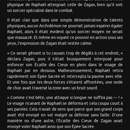
physique de Raphaël atteignait celle de Zagan, bien qu’il soit
un sorcier spécialisé dans le combat.
Il était clair que dans une simple démonstration de talents
physiques, aucun Archidémon ne pourrait jamais espérer égaler
Raphaël, alors il était évident qu’un sorcier moyen ne serait
que massacré. Et même en voyant ce pouvoir en action sous ses
yeux, l’expression de Zagan était restée calme.
« Ce serait gênant si tu causais trop de dégâts à cet endroit, »
déclara Zagan, puis il s’était brusquement interposé pour
enfoncer son Écaille des Cieux en plein dans le visage de
Raphaël par en dessous. Malheureusement, Raphaël retira
rapidement son Épée Sacrée et intercepta la paume avec elle.
Et une fois que les deux forces s’étaient affrontées, une onde
de choc avait traversé la zone avec un bruit sourd.
« Comme c’est bête, une attaque si longue ne suffira pas — ! »
Le visage ricanant de Raphaël se déforma et cela coupa court à
ses paroles. Cela n’avait de sens que parce que son grand corps
avait été envoyé en vol malgré sa défense sans faille. D’une
manière ou d’une autre, l’Écaille des Cieux de Zagan avait
envoyé voler Raphaël ainsi que son Épée Sacrée.