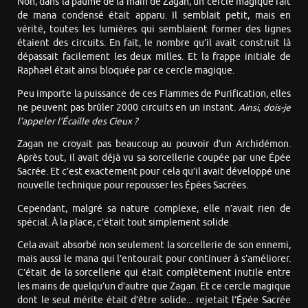
Non, dans la paume de la main de Zagan, un cercle magique fait
de mana condensé était apparu. Il semblait petit, mais en
vérité, toutes les lumières qui semblaient former des lignes
étaient des circuits. En fait, le nombre qu’il avait construit là
dépassait facilement les deux milles. Et la frappe initiale de
Raphaël était ainsi bloquée par ce cercle magique.
Peu importe la puissance de ces Flammes de Purification, elles
ne peuvent pas brûler 2000 circuits en un instant.
Ainsi, dois-je
l’appeler l’Écaille des Cieux ?
Zagan ne croyait pas beaucoup au pouvoir d’un Archidémon.
Après tout, il avait déjà vu sa sorcellerie coupée par une Épée
Sacrée. Et c’est exactement pour cela qu’il avait développé une
nouvelle technique pour repousser les Épées Sacrées.
Cependant, malgré sa nature complexe, elle n’avait rien de
spécial. À la place, c’était tout simplement solide.
Cela avait absorbé non seulement la sorcellerie de son ennemi,
mais aussi le mana qui l’entourait pour continuer à s’améliorer.
C’était de la sorcellerie qui était complètement inutile entre
les mains de quelqu’un d’autre que Zagan. Et ce cercle magique
dont le seul mérite était d’être solide... rejetait l’Épée Sacrée