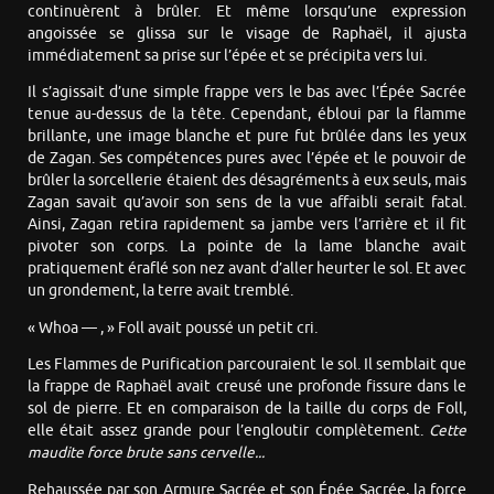
continuèrent à brûler. Et même lorsqu’une expression
angoissée se glissa sur le visage de Raphaël, il ajusta
immédiatement sa prise sur l’épée et se précipita vers lui.
Il s’agissait d’une simple frappe vers le bas avec l’Épée Sacrée
tenue au-dessus de la tête. Cependant, ébloui par la flamme
brillante, une image blanche et pure fut brûlée dans les yeux
de Zagan. Ses compétences pures avec l’épée et le pouvoir de
brûler la sorcellerie étaient des désagréments à eux seuls, mais
Zagan savait qu’avoir son sens de la vue affaibli serait fatal.
Ainsi, Zagan retira rapidement sa jambe vers l’arrière et il fit
pivoter son corps. La pointe de la lame blanche avait
pratiquement éraflé son nez avant d’aller heurter le sol. Et avec
un grondement, la terre avait tremblé.
« Whoa — , » Foll avait poussé un petit cri.
Les Flammes de Purification parcouraient le sol. Il semblait que
la frappe de Raphaël avait creusé une profonde fissure dans le
sol de pierre. Et en comparaison de la taille du corps de Foll,
elle était assez grande pour l’engloutir complètement.
Cette
maudite force brute sans cervelle...
Rehaussée par son Armure Sacrée et son Épée Sacrée, la force