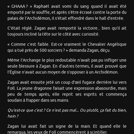
« GHAAA ? » Raphaël avait vomi du sang quand il avait été
emporté par le souffle, et après s’être écrasé contre la porte du
palais de l’Archidémon, il s’était effondré dans le hall d’entrée.
C’était réglé. Zagan avait remporté la victoire... bien qu’il ait
toujours incliné la tête sur le côté avec curiosité.
« Comme c’est faible. Est-ce vraiment le Chevalier Angélique
qui a tué près de 500 sorciers ? » demanda Zagan, déçu.
Même l’Archange le plus redoutable n’avait pas pu infliger une
seule blessure à Zagan. En d’autres termes, il avait prouvé que
l’Église n’avait aucun moyen de s’opposer à un Archidémon.
Zagan avait ensuite jeté un coup d’œil fugace derrière lui vers
Foll. La jeune dragonne faisait une expression abasourdie, mais
peu de temps après, elle reprit ses esprits et commença
soudain à frapper dans ses mains.
Qu’est-ce que c’est ? Ce n’est pas mal... Ou plutôt, ça fait du bien,
hein ?
Zagan lui avait fait un signe de la main. Et quand elle le
remarqua, les yeux de Foll commencèrent à scintiller.