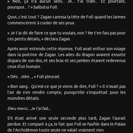
« Non, ça n’a aucun sens... Je... t’ai trahi... Et pourtant,
pourquoi... ? » balbutia Foll.
Quoi, c’est tout ? Zagan caressa la tête de Foll quand les larmes
commencèrent à couler de ses yeux.
« Je t’ai dit de faire ce que tu voulais, non ? Ne t’en fais pas pour
ces petits détails, » déclara Zagan.
Après avoir entendu cette réponse, Foll avait enfoui son visage
dans la poitrine de Zagan. Les ailes du dragon avaient ensuite
disparu de son dos, et ses bras et ses jambes étaient redevenus
ceux d’un humain.
« Dés... olée..., » Foll pleurait.
« Bon sang... Qu’est-ce que je viens de dire, Foll ? » Il n’avait pas
l’air de s’en rendre compte, puisqu’elle s’inquiétait pour les
moindres détails.
Dieu merci... Je l’ai fait...
S’il était arrivé une seule seconde plus tard, Zagan l’aurait
perdue. Et comparé à ça, le fait que Foll se faufile dans le Palais
de l’Archidémon toute seule ne valait vraiment rien.