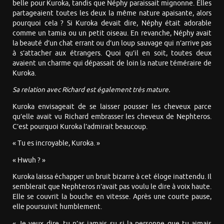
belle pour Kuroka, tandis que Néphy paraissait mignonne. Elles
partageaient toutes les deux la même nature apaisante, alors
pourquoi cela ? Si Kuroka devait dire, Néphy était adorable
comme un tamia ou un petit oiseau. En revanche, Néphy avait
la beauté d’un chat errant ou d’un loup sauvage qui n’arrive pas
à s’attacher aux étrangers. Quoi qu’il en soit, toutes deux
avaient un charme qui dépassait de loin la nature téméraire de
Kuroka.
Sa relation avec Richard est également très mature.
Kuroka envisageait de se laisser pousser les cheveux parce
qu’elle avait vu Richard embrasser les cheveux de Nephteros.
C’est pourquoi Kuroka l’admirait beaucoup.
« Tu es incroyable, Kuroka. »
« Hwuh ? »
Kuroka laissa échapper un bruit bizarre à cet éloge inattendu. Il
semblerait que Nephteros n’avait pas voulu le dire à voix haute.
Elle se couvrit la bouche en vitesse. Après une courte pause,
elle poursuivit humblement.
« Je veux dire, tu n’as jamais su si la personne que tu aimais