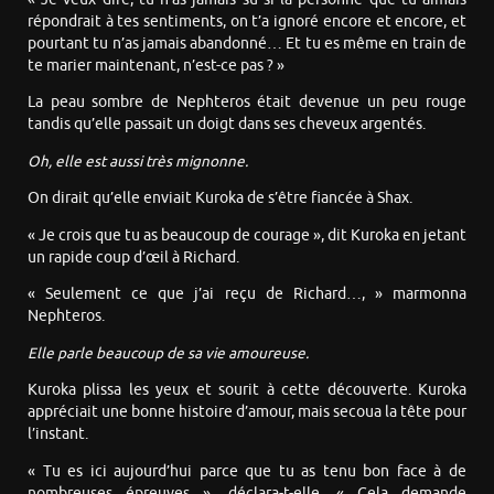
répondrait à tes sentiments, on t’a ignoré encore et encore, et
pourtant tu n’as jamais abandonné… Et tu es même en train de
te marier maintenant, n’est-ce pas ? »
La peau sombre de Nephteros était devenue un peu rouge
tandis qu’elle passait un doigt dans ses cheveux argentés.
Oh, elle est aussi très mignonne.
On dirait qu’elle enviait Kuroka de s’être fiancée à Shax.
« Je crois que tu as beaucoup de courage », dit Kuroka en jetant
un rapide coup d’œil à Richard.
« Seulement ce que j’ai reçu de Richard…, » marmonna
Nephteros.
Elle parle beaucoup de sa vie amoureuse.
Kuroka plissa les yeux et sourit à cette découverte. Kuroka
appréciait une bonne histoire d’amour, mais secoua la tête pour
l’instant.
« Tu es ici aujourd’hui parce que tu as tenu bon face à de
nombreuses épreuves », déclara-t-elle. « Cela demande