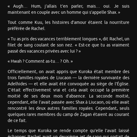
« Augh… Hum, j’allais t’en parler, mais… oui. Je suis
maintenant en couple avec un homme qui s’appelle Shax. »
Tout comme Kuu, les histoires d’amour étaient la nourriture
préférée de Rachel.
« Tu as pris des vacances terriblement longues », dit Rachel, un
filet de sang coulant de son nez. « Est-ce que tu as vraiment
passé des vacances privées avec lui ? »
« Hwah ? Comment as-tu… ? Oh. »
Officiellement, on avait appris que Kuroka était membre des
trois familles royales de Liucaon — la dernière survivante des
Adelhides — et elle avait été convoquée au siège de l’Église.
C’était effectivement vrai et cela avait occupé la première
moitié de ses deux mois d’absence. La seconde moitié,
cependant, elle l’avait passée avec Shax à Liucaon, où elle avait
rencontré les deux autres familles royales. Cependant, seuls
quelques rares membres du camp de Zagan étaient au courant
de ce fait.
Le temps que Kuroka se rende compte qu’elle l’avait laissé
échapper, Rachel avait un deuxième jet de sang qui sortait de