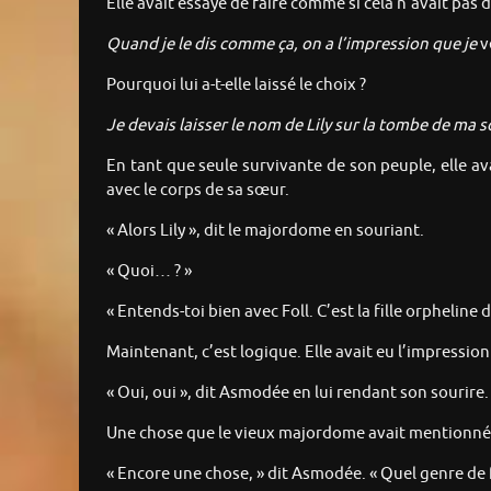
Elle avait essayé de faire comme si cela n’avait pas d’
Quand je le dis comme ça, on a l’impression que je
v
Pourquoi lui a-t-elle laissé le choix ?
Je devais laisser le nom de Lily sur la tombe de ma
En tant que seule survivante de son peuple, elle av
avec le corps de sa sœur.
« Alors Lily », dit le majordome en souriant.
« Quoi… ? »
« Entends-toi bien avec Foll. C’est la fille orpheline
Maintenant, c’est logique. Elle avait eu l’impressi
« Oui, oui », dit Asmodée en lui rendant son sourire. «
Une chose que le vieux majordome avait mentionnée 
« Encore une chose, » dit Asmodée. « Quel genre de fill