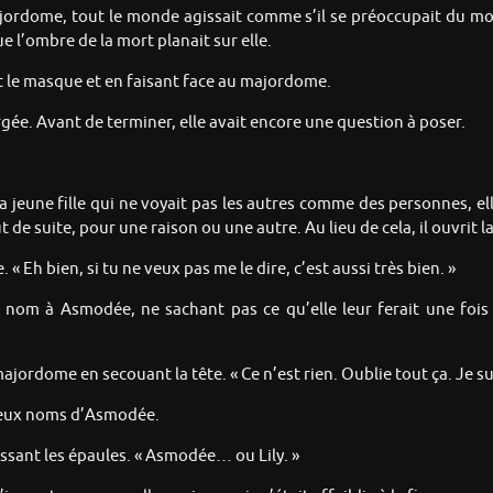
ordome, tout le monde agissait comme s’il se préoccupait du mod
 l’ombre de la mort planait sur elle.
nt le masque et en faisant face au majordome.
gorgée. Avant de terminer, elle avait encore une question à poser.
jeune fille qui ne voyait pas les autres comme des personnes, elle 
e suite, pour une raison ou une autre. Au lieu de cela, il ouvrit l
Eh bien, si tu ne veux pas me le dire, c’est aussi très bien. »
nom à Asmodée, ne sachant pas ce qu’elle leur ferait une fois 
 majordome en secouant la tête. « Ce n’est rien. Oublie tout ça. Je
s deux noms d’Asmodée.
sant les épaules. « Asmodée… ou Lily. »