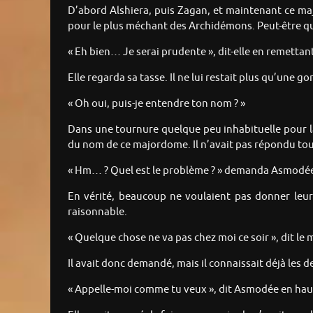
D’abord Alshiera, puis Zagan, et maintenant ce maj
pour le plus méchant des Archidémons. Peut-être que
« Eh bien… Je serai prudente », dit-elle en remetta
Elle regarda sa tasse. Il ne lui restait plus qu’une 
« Oh oui, puis-je entendre ton nom ? »
Dans une tournure quelque peu inhabituelle pour la 
du nom de ce majordome. Il n’avait pas répondu tout d
« Hm… ? Quel est le problème ? » demanda Asmodée. « 
En vérité, beaucoup ne voulaient pas donner leur 
raisonnable.
« Quelque chose ne va pas chez moi ce soir », dit le
Il avait donc demandé, mais il connaissait déjà le
« Appelle-moi comme tu veux », dit Asmodée en haus