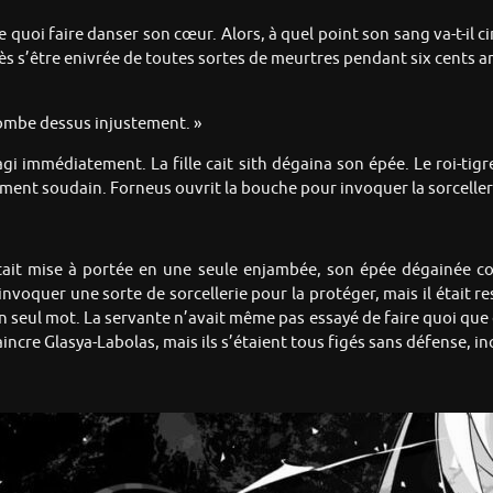
e quoi faire danser son cœur. Alors, à quel point son sang va-t-il 
rès s’être enivrée de toutes sortes de meurtres pendant six cents a
 tombe dessus injustement. »
éagi immédiatement. La fille cait sith dégaina son épée. Le roi-tig
ment soudain. Forneus ouvrit la bouche pour invoquer la sorcellerie
’était mise à portée en une seule enjambée, son épée dégainée c
invoquer une sorte de sorcellerie pour la protéger, mais il était 
n seul mot. La servante n’avait même pas essayé de faire quoi que 
aincre Glasya-Labolas, mais ils s’étaient tous figés sans défense, in