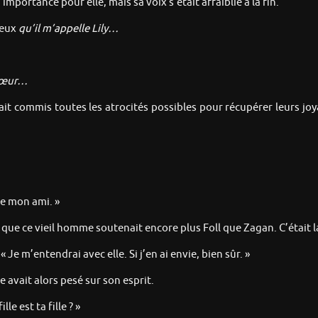
importance pour elle, mais sa voix s’était affaiblie à la fin.
eux
qu’il m’appelle Lily…
 sœur…
ait commis toutes les atrocités possibles pour récupérer leurs joya
 de mon ami. »
on que ce vieil homme soutenait encore plus Foll que Zagan. C’était
 Je m’entendrai avec elle. Si j’en ai envie, bien sûr. »
avait alors pesé sur son esprit.
e est ta fille ? »