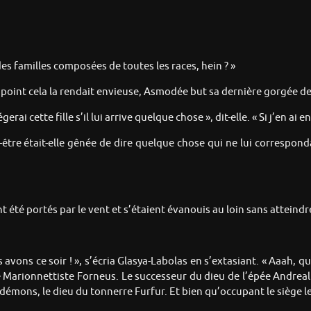
s familles composées de toutes les races, hein ? »
point cela la rendait envieuse, Asmodée but sa dernière gorgée de
 cette fille s’il lui arrive quelque chose », dit-elle. « Si j’en ai en
tre était-elle gênée de dire quelque chose qui ne lui correspondai
 été portés par le vent et s’étaient évanouis au loin sans atteind
vons ce soir ! », s’écria Glasya-Labolas en s’extasiant. « Aaah, que
le Marionnettiste Forneus. Le successeur du dieu de l’épée Andreal
démons, le dieu du tonnerre Furfur. Et bien qu’occupant le siège le