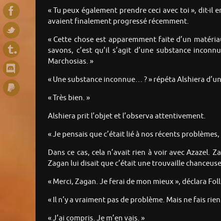
« Tu peux également prendre ceci avec toi », dit-il
avaient finalement progressé récemment.
« Cette chose est apparemment faite d’un matéria
savons, c’est qu’il s’agit d’une substance inconn
Marchosias. »
« Une substance inconnue… ? » répéta Alshiera d’un ai
« Très bien. »
Alshiera prit l’objet et l’observa attentivement.
« Je pensais que c’était lié à nos récents problèmes,
Dans ce cas, cela n’avait rien à voir avec Azazel. Zag
Zagan lui disait que c’était une trouvaille chanceuse
« Merci, Zagan. Je ferai de mon mieux », déclara Foll
« Il n’y a vraiment pas de problème. Mais ne fais ri
« J’ai compris. Je m’en vais. »