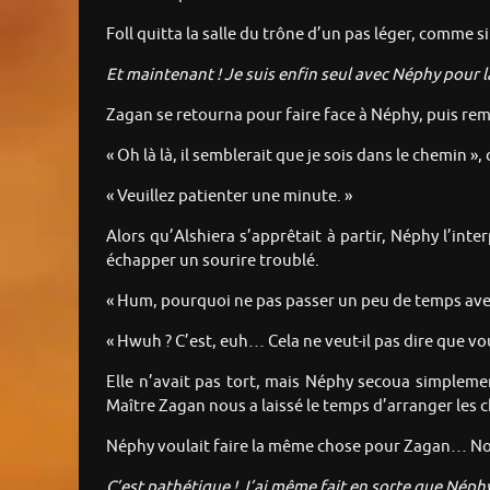
Foll quitta la salle du trône d’un pas léger, comme s
Et maintenant ! Je suis enfin seul avec Néphy pour 
Zagan se retourna pour faire face à Néphy, puis rema
« Oh là là, il semblerait que je sois dans le chemin », d
« Veuillez patienter une minute. »
Alors qu’Alshiera s’apprêtait à partir, Néphy l’inter
échapper un sourire troublé.
« Hum, pourquoi ne pas passer un peu de temps ave
« Hwuh ? C’est, euh… Cela ne veut-il pas dire que vo
Elle n’avait pas tort, mais Néphy secoua simplemen
Maître Zagan nous a laissé le temps d’arranger les 
Néphy voulait faire la même chose pour Zagan… Non, 
C’est pathétique ! J’ai même fait en sorte que Néphy