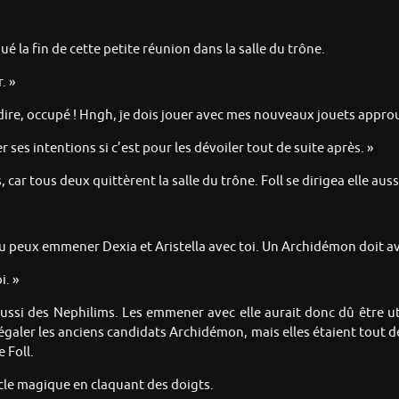
é la fin de cette petite réunion dans la salle du trône.
. »
dire, occupé ! Hngh, je dois jouer avec mes nouveaux jouets appro
 ses intentions si c’est pour les dévoiler tout de suite après. »
car tous deux quittèrent la salle du trône. Foll se dirigea elle aussi
« Tu peux emmener Dexia et Aristella avec toi. Un Archidémon doit av
i. »
aussi des Nephilims. Les emmener avec elle aurait donc dû être util
d’égaler les anciens candidats Archidémon, mais elles étaient tout 
 Foll.
rcle magique en claquant des doigts.