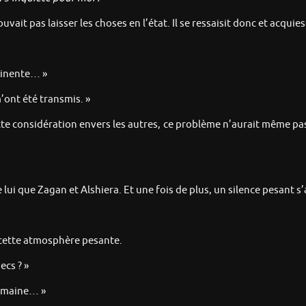
ouvait pas laisser les choses en l’état. Il se ressaisit donc et acquies
rtinente… »
’ont été transmis. »
ette considération envers les autres, ce problème n’aurait même pas 
e lui que Zagan et Alshiera. Et une fois de plus, un silence pesant s’
s cette atmosphère pesante.
ecs ? »
domaine… »