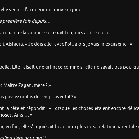
i elle venait d’acquérir un nouveau jouet.
la première fois depuis…
rqua que la vampire se tenait toujours à côté d’elle.
it Alshiera. « Je dois aller avec Foll, alors je vais m’excuser ici. »
pella. Elle faisait une grimace comme si elle ne savait pas pourquo
c Maître Zagan, mère ? »
us passez moins de temps avec lui ? »
t la tête et répondit : « Lorsque les choses étaient encore dél
choses. Ainsi… »
en fait, elle s’inquiétait beaucoup plus de sa relation parentale 
 s’inquiète pour moi !