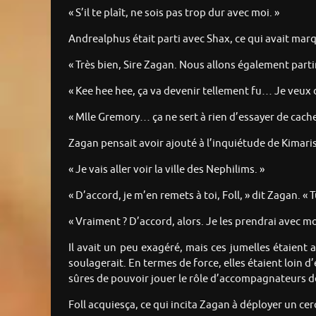
« S’il te plaît, ne sois pas trop dur avec moi. »
Andrealphus était parti avec Shax, ce qui avait marqu
« Très bien, Sire Zagan. Nous allons également partir
« Kee hee hee, ça va devenir tellement fu… Je veux 
« Mlle Gremory… ça ne sert à rien d’essayer de cacher
Zagan pensait avoir ajouté à l’inquiétude de Kimaris, 
« Je vais aller voir la ville des Nephilims. »
« D’accord, je m’en remets à toi, Foll, » dit Zagan. 
« Vraiment ? D’accord, alors. Je les prendrai avec mo
Il avait un peu exagéré, mais ces jumelles étaient 
soulagerait. En termes de force, elles étaient loin 
sûres de pouvoir jouer le rôle d’accompagnateurs de
Foll acquiesça, ce qui incita Zagan à déployer un ce