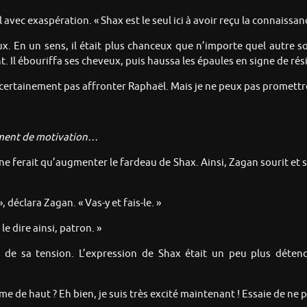
vec exaspération. « Shax est le seul ici à avoir reçu la connaissa
ux. En un sens, il était plus chanceux que n’importe quel autre sor
. Il ébouriffa ses cheveux, puis haussa les épaules en signe de rés
 certainement pas affronter Raphaël. Mais je ne peux pas promettre 
amment de motivation…
i ne ferait qu’augmenter le fardeau de Shax. Ainsi, Zagan sourit et
», déclara Zagan. « Vas-y et fais-le. »
le dire ainsi, patron. »
e de sa tension. L’expression de Shax était un peu plus déten
me de haut ? Eh bien, je suis très excité maintenant ! Essaie de ne p