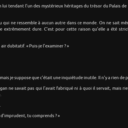
 en lui tendant l’un des mystérieux héritages du trésor du Palais d
u qui ne ressemble à aucun autre dans ce monde. On ne sait mêm
ue extrêmement dure. C’est pour cette raison qu’elle a été stri
r dubitatif. « Puis-je l’examiner ? »
 mais je suppose que c’était une inquiétude inutile. Il n’y a rien de
an ne savait pas qui l’avait fabriqué ni à quoi il servait, mais rien
.
.
en d’imprudent, tu comprends ? »