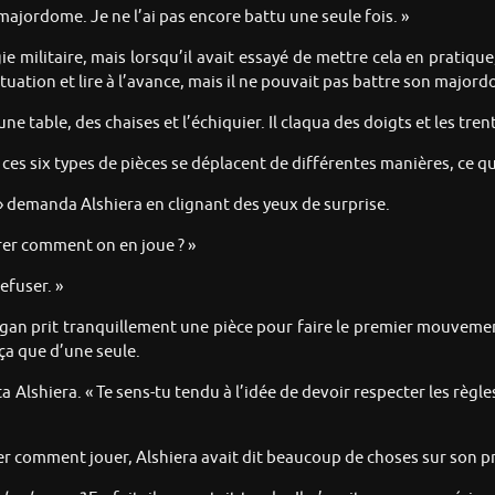
majordome. Je ne l’ai pas encore battu une seule fois. »
e militaire, mais lorsqu’il avait essayé de mettre cela en pratique
ituation et lire à l’avance, mais il ne pouvait pas battre son major
e table, des chaises et l’échiquier. Il claqua des doigts et les tren
roi — ces six types de pièces se déplacent de différentes manières, c
 ? » demanda Alshiera en clignant des yeux de surprise.
rer comment on en joue ? »
efuser. »
 Zagan prit tranquillement une pièce pour faire le premier mouvement.
ça que d’une seule.
shiera. « Te sens-tu tendu à l’idée de devoir respecter les règles à
trer comment jouer, Alshiera avait dit beaucoup de choses sur son