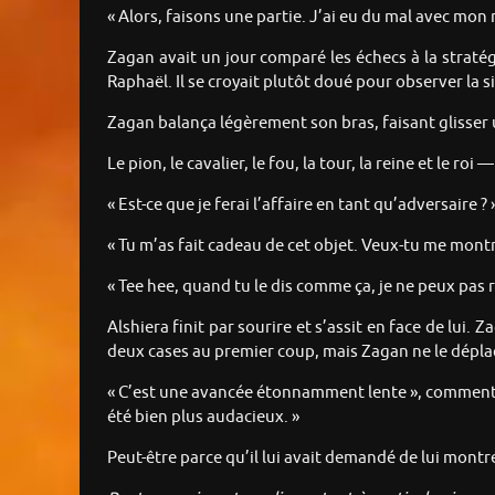
« Alors, faisons une partie. J’ai eu du mal avec mon 
Zagan avait un jour comparé les échecs à la stratégi
Raphaël. Il se croyait plutôt doué pour observer la s
Zagan balança légèrement son bras, faisant glisser un
Le pion, le cavalier, le fou, la tour, la reine et le 
« Est-ce que je ferai l’affaire en tant qu’adversaire
« Tu m’as fait cadeau de cet objet. Veux-tu me mont
« Tee hee, quand tu le dis comme ça, je ne peux pas r
Alshiera finit par sourire et s’assit en face de lui.
deux cases au premier coup, mais Zagan ne le dépla
« C’est une avancée étonnamment lente », commenta Al
été bien plus audacieux. »
Peut-être parce qu’il lui avait demandé de lui mon