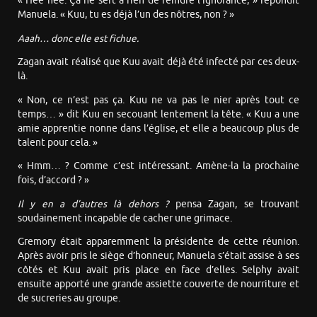
« Hee hee. Ça ne sert à rien de feindre l’ignorance, » répondit
Manuela. « Kuu, tu es déjà l’un des nôtres, non ? »
Aaah… donc elle est fichue.
Zagan avait réalisé que Kuu avait déjà été infecté par ces deux-
là.
« Non, ce n’est pas ça. Kuu ne va pas le nier après tout ce
temps… » dit Kuu en secouant lentement la tête. « Kuu a une
amie apprentie nonne dans l’église, et elle a beaucoup plus de
talent pour cela. »
« Hmm… ? Comme c’est intéressant. Amène-la la prochaine
fois, d’accord ? »
Il y en a d’autres là dehors ?
pensa Zagan, se trouvant
soudainement incapable de cacher une grimace.
Gremory était apparemment la présidente de cette réunion.
Après avoir pris le siège d’honneur, Manuela s’était assise à ses
côtés et Kuu avait pris place en face d’elles. Selphy avait
ensuite apporté une grande assiette couverte de nourriture et
de sucreries au groupe.