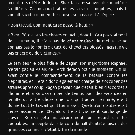
mot dire sa tête de lui, et Shax la caressa avec des manières
familières. Zagan aurait aimé les laisser tranquilles, mais il
voulait savoir comment les choses se passaient à l’église.
« Bon travail. Comment ça se passe là-haut ? »
« Bien. Père a pris les choses en main, donc il n’y a pas vraiment
de… hummm, il n’y a pas de
chaos majeur
, du moins. Je ne
connais pas le nombre exact de chevaliers blessés, mais il n’y a
pas encore eu de victimes. »
Le serviteur le plus fidèle de Zagan, son majordome Raphaël,
n’était pas au Palais de l’Archidémon pour le moment. On lui
avait confié le commandement de la bataille contre les
Nephilims, et il était donc également chargé de s’occuper des
affaires après coup. Zagan pensait que c’était bien d’accorder à
l’homme et à Kuroka un peu de temps pour des vacances en
famille ou autre chose une fois qu’il aurait terminé, étant
donné tout le travail qu’il fournissait. Quelqu’un d’autre était
censé assumer ce rôle, alors il était vraiment surchargé de
travail. Kuroka jeta maladroitement un regard sur les
coupables, un couple dans le coin du hall d’entrée faisant des
grimaces comme si c’était la fin du monde.