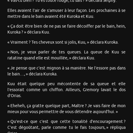
« Vas-tu bien ? Tu es toute rouge, tu sais ? » déclara Selphy.
Elles avaient l’air de s’amuser à leur façon. Les prochaines à se
mettre dans le bain avaient été Kuroka et Kuu.
« Ça doit être bien de ne pas se faire décoiffer par le bain, hein,
Kuroka ? » déclara Kuu.
« Vraiment ? Tes cheveux sont si jolis, Kuu, » déclara Kuroka.
« Non, je veux parler de tes queues. La queue de Kuu se
ratatine quand elle est mouillée, » déclara Kuu.
« Je pense que c’est mignon à sa manière. Ne l’essore pas dans
le bain…, » déclara Kuroka.
Kuu était quelque peu mécontente de sa queue et elle
l’essorait comme un chiffon. Ailleurs, Gremory lavait le dos
d’Orias.
« Eheheh, ça gratte quelque part, Maître ? Je vais faire de mon
mieux pour vous permettre de vous détendre aujourd’hui. »
« Qu’est-ce que c’est que cette tonalité d’encouragement ?
C’est dégoûtant, parle comme tu le fais toujours, » répliqua