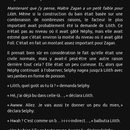
Maintenant que j’y pense, Maître Zagan a un petit faible pour
Lilith.
Même si la construction du bain était basée sur une
combinaison de nombreuses raisons, le facteur le plus
important avait probablement été la demande de Lilith. Ce
n’était pas au niveau où il avait gâté Néphy, mais elle avait
estimé que c’était environ la moitié du niveau où il avait gâté
Foll. C’était en fait un montant assez important pour Zagan.
Il prenait bien sûr en considération le fait qu’elle était une
civile normale, mais y avait-il peut-être une autre raison
derrière tout cela ? Elle était un peu curieuse. Et, alors que
Néphy continuait à l’observer, Selphy nagea jusqu’à Lilith avec
ses jambes en forme de poisson.
« Lilith, quel goût as-tu là ? » demanda Selphy.
« Hé, j’ai déjà bu dans celle-là…, » déclara Lilith.
« Awww. Allez. Je vais aussi te donner un peu du mien, »
déclara Selphy.
« Hwah ? C’est comme un b… i-i-i-i-indirect…, » balbutia Lilith.