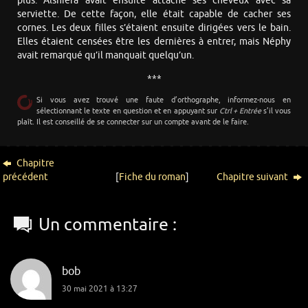
plus. Alshiera avait ensuite attaché ses cheveux avec sa
serviette. De cette façon, elle était capable de cacher ses
cornes. Les deux filles s’étaient ensuite dirigées vers le bain.
Elles étaient censées être les dernières à entrer, mais Néphy
avait remarqué qu’il manquait quelqu’un.
***
Si vous avez trouvé une faute d’orthographe, informez-nous en
sélectionnant le texte en question et en appuyant sur
Ctrl + Entrée
s’il vous
plaît. Il est conseillé de se connecter sur un compte avant de le faire.
Chapitre
précédent
[
Fiche du roman
]
Chapitre suivant
Un commentaire :
bob
30 mai 2021 à 13:27