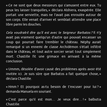
« Ce ne sont que deux messieurs qui s’amusent entre eux. Tu
peux les laisser tranquilles, » déclara Alshiera, exaspérée. Elle
portait une serviette, mais ne l’avait pas enroulée autour de
son corps. Elle venait d’arriver et semblait attendre une place
libre parmi les douches.
Cela voudrait-il dire qu’il est avec le Seigneur Barbatos ?
Il n’y
avait pas vraiment quelqu’un d’autre qui pouvait encaisser un
coup qui pourrait faire trembler le château. Néphy aurait
remarqué si un ennemi de classe Archidémon s’était infiltré
dans le château, et tout autre sorcier serait tout simplement
mort. Chastille fit une grimace en arrivant à la même
conclusion.
« Ummm, désolée d’avoir causé des problèmes après avoir été
invitée ici. Je suis sûre que Barbatos a fait quelque chose, »
déclara Chastille.
« Hmm ? Et pourquoi as-tu besoin de t’excuser pour lui ? »
demanda Manuela en souriant.
« C’est parce qu’il est mon… Je veux dire… ! » balbutia
Chastille.