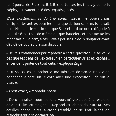
La réponse de Shax avait fait que toutes les filles, y compris
Néphy, lui avaient jeté des regards glacés.
C’est exactement ce dont je parle…
Zagan ne pouvait pas
critiquer les autres pour leur manque de bon sens, mais il avait
honnêtement le sentiment que Shax était dans une catégorie à
part. Il s’était tout de même dit que harceler cet homme ne les
mènerait nulle part, alors il avait poussé un doux soupir et avait
décidé de poursuivre son discours.
« Je vais commencer par répondre à cette question. Je ne veux
pas que les gens de l’extérieur, en particulier Orias et Raphaël,
entendent parler de tout cela, » expliqua Zagan.
« Tu souhaites le cacher à ma mère ? » demanda Néphy en
penchant la tête sur le côté avec une expression vide sur le
visage.
« C’est exact, » répondit Zagan.
« Donc, la raison pour laquelle vous m’avez appelé ici est que
cela est lié au Seigneur Raphaël ? » demanda Kuroka. Ses
oreilles triangulaires avaient tremblé et se tortillaient en
réfléchissant à sa déclaration.