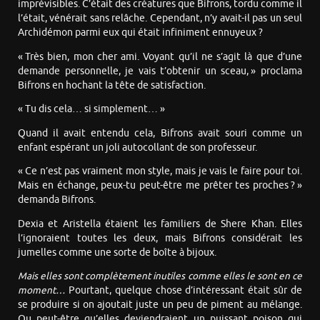
imprévisibles. C’était des créatures que Bifrons, tordu comme il
l’était, vénérait sans relâche. Cependant, n’y avait-il pas un seul
Archidémon parmi eux qui était infiniment ennuyeux ?
« Très bien, mon cher ami. Voyant qu’il ne s’agit là que d’une
demande personnelle, je vais t’obtenir un sceau, » proclama
Bifrons en hochant la tête de satisfaction.
« Tu dis cela… si simplement… »
Quand il avait entendu cela, Bifrons avait souri comme un
enfant espérant un joli autocollant de son professeur.
« Ce n’est pas vraiment mon style, mais je vais le faire pour toi.
Mais en échange, peux-tu peut-être me prêter tes proches ? »
demanda Bifrons.
Dexia et Aristella étaient les familiers de Shere Khan. Elles
l’ignoraient toutes les deux, mais Bifrons considérait les
jumelles comme une sorte de boîte à bijoux.
Mais elles sont complètement inutiles comme elles le sont en ce
moment…
Pourtant, quelque chose d’intéressant était sûr de
se produire si on ajoutait juste un peu de piment au mélange.
Ou peut-être qu’elles deviendraient un puissant poison qui