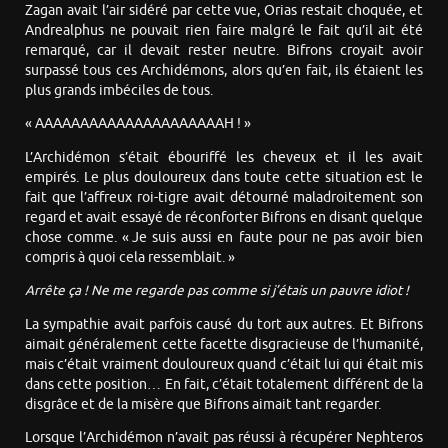
Zagan avait l’air sidéré par cette vue, Orias restait choquée, et
Andrealphus ne pouvait rien faire malgré le fait qu’il ait été
remarqué, car il devait rester neutre. Bifrons croyait avoir
surpassé tous ces Archidémons, alors qu’en fait, ils étaient les
plus grands imbéciles de tous.
« AAAAAAAAAAAAAAAAAAAAAH ! »
L’Archidémon s’était ébouriffé les cheveux et il les avait
empirés. Le plus douloureux dans toute cette situation est le
fait que l’affreux roi-tigre avait détourné maladroitement son
regard et avait essayé de réconforter Bifrons en disant quelque
chose comme. « Je suis aussi en faute pour ne pas avoir bien
compris à quoi cela ressemblait. »
Arrête ça ! Ne me regarde pas comme si j’étais un pauvre idiot !
La sympathie avait parfois causé du tort aux autres. Et Bifrons
aimait généralement cette facette disgracieuse de l’humanité,
mais c’était vraiment douloureux quand c’était lui qui était mis
dans cette position… En fait, c’était totalement différent de la
disgrâce et de la misère que Bifrons aimait tant regarder.
Lorsque l’Archidémon n’avait pas réussi à récupérer Nephteros