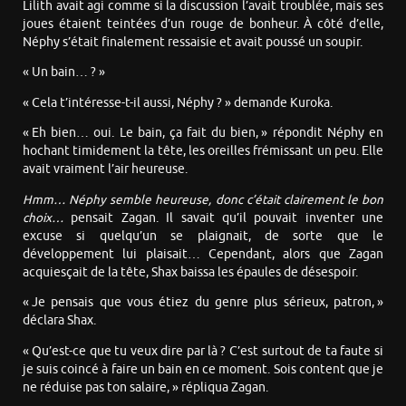
Lilith avait agi comme si la discussion l’avait troublée, mais ses
joues étaient teintées d’un rouge de bonheur. À côté d’elle,
Néphy s’était finalement ressaisie et avait poussé un soupir.
« Un bain… ? »
« Cela t’intéresse-t-il aussi, Néphy ? » demande Kuroka.
« Eh bien… oui. Le bain, ça fait du bien, » répondit Néphy en
hochant timidement la tête, les oreilles frémissant un peu. Elle
avait vraiment l’air heureuse.
Hmm… Néphy semble heureuse, donc c’était clairement le bon
choix…
pensait Zagan. Il savait qu’il pouvait inventer une
excuse si quelqu’un se plaignait, de sorte que le
développement lui plaisait… Cependant, alors que Zagan
acquiesçait de la tête, Shax baissa les épaules de désespoir.
« Je pensais que vous étiez du genre plus sérieux, patron, »
déclara Shax.
« Qu’est-ce que tu veux dire par là ? C’est surtout de ta faute si
je suis coincé à faire un bain en ce moment. Sois content que je
ne réduise pas ton salaire, » répliqua Zagan.