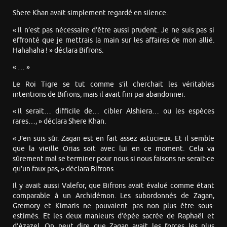
Shere Khan avait simplement regardé en silence.
« Il n’est pas nécessaire d’être aussi prudent. Je ne suis pas si
effronté que je mettrais la main sur les affaires de mon allié.
Hahahaha ! » déclara Bifrons.
« … »
Le Roi Tigre se tut comme s’il cherchait les véritables
intentions de Bifrons, mais il avait fini par abandonner.
« Il serait… difficile de… cibler Alshiera… ou les espèces
rares…, » déclara Shere Khan.
« J’en suis sûr. Zagan est en fait assez astucieux. Et il semble
que la vieille Orias soit avec lui en ce moment. Cela va
sûrement mal se terminer pour nous si nous faisons ne serait-ce
qu’un faux pas, » déclara Bifrons.
Il y avait aussi Valefor, que Bifrons avait évalué comme étant
comparable à un Archidémon. Les subordonnés de Zagan,
Gremory et Kimaris ne pouvaient pas non plus être sous-
estimés. Et les deux manieurs d’épée sacrée de Raphaël et
d’Azazel. On peut dire que Zagan avait les forces les plus