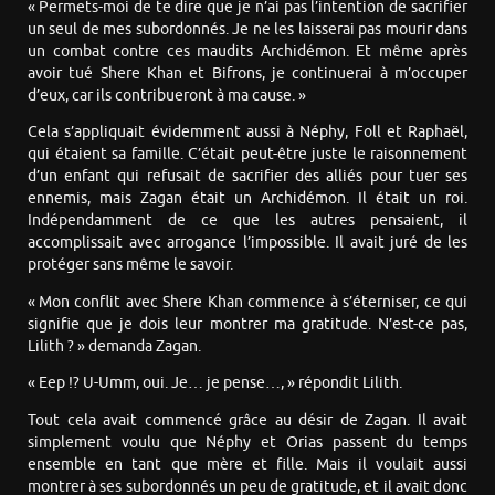
« Permets-moi de te dire que je n’ai pas l’intention de sacrifier
un seul de mes subordonnés. Je ne les laisserai pas mourir dans
un combat contre ces maudits Archidémon. Et même après
avoir tué Shere Khan et Bifrons, je continuerai à m’occuper
d’eux, car ils contribueront à ma cause. »
Cela s’appliquait évidemment aussi à Néphy, Foll et Raphaël,
qui étaient sa famille. C’était peut-être juste le raisonnement
d’un enfant qui refusait de sacrifier des alliés pour tuer ses
ennemis, mais Zagan était un Archidémon. Il était un roi.
Indépendamment de ce que les autres pensaient, il
accomplissait avec arrogance l’impossible. Il avait juré de les
protéger sans même le savoir.
« Mon conflit avec Shere Khan commence à s’éterniser, ce qui
signifie que je dois leur montrer ma gratitude. N’est-ce pas,
Lilith ? » demanda Zagan.
« Eep !? U-Umm, oui. Je… je pense…, » répondit Lilith.
Tout cela avait commencé grâce au désir de Zagan. Il avait
simplement voulu que Néphy et Orias passent du temps
ensemble en tant que mère et fille. Mais il voulait aussi
montrer à ses subordonnés un peu de gratitude, et il avait donc