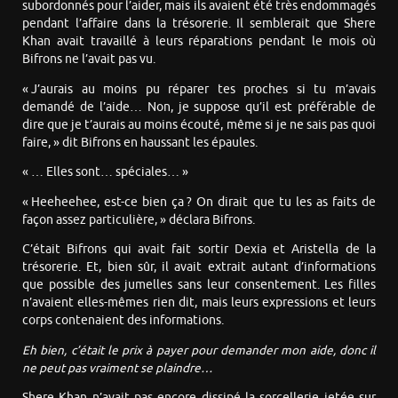
subordonnés pour l’aider, mais ils avaient été très endommagés
pendant l’affaire dans la trésorerie. Il semblerait que Shere
Khan avait travaillé à leurs réparations pendant le mois où
Bifrons ne l’avait pas vu.
« J’aurais au moins pu réparer tes proches si tu m’avais
demandé de l’aide… Non, je suppose qu’il est préférable de
dire que je t’aurais au moins écouté, même si je ne sais pas quoi
faire, » dit Bifrons en haussant les épaules.
« … Elles sont… spéciales… »
« Heeheehee, est-ce bien ça ? On dirait que tu les as faits de
façon assez particulière, » déclara Bifrons.
C’était Bifrons qui avait fait sortir Dexia et Aristella de la
trésorerie. Et, bien sûr, il avait extrait autant d’informations
que possible des jumelles sans leur consentement. Les filles
n’avaient elles-mêmes rien dit, mais leurs expressions et leurs
corps contenaient des informations.
Eh bien, c’était le prix à payer pour demander mon aide, donc il
ne peut pas vraiment se plaindre…
Shere Khan n’avait pas encore dissipé la sorcellerie jetée sur