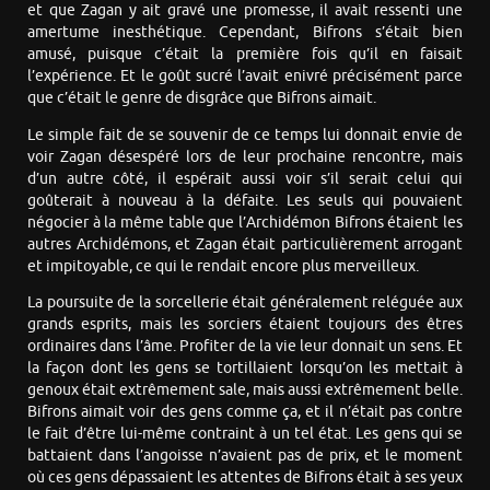
et que Zagan y ait gravé une promesse, il avait ressenti une
amertume inesthétique. Cependant, Bifrons s’était bien
amusé, puisque c’était la première fois qu’il en faisait
l’expérience. Et le goût sucré l’avait enivré précisément parce
que c’était le genre de disgrâce que Bifrons aimait.
Le simple fait de se souvenir de ce temps lui donnait envie de
voir Zagan désespéré lors de leur prochaine rencontre, mais
d’un autre côté, il espérait aussi voir s’il serait celui qui
goûterait à nouveau à la défaite. Les seuls qui pouvaient
négocier à la même table que l’Archidémon Bifrons étaient les
autres Archidémons, et Zagan était particulièrement arrogant
et impitoyable, ce qui le rendait encore plus merveilleux.
La poursuite de la sorcellerie était généralement reléguée aux
grands esprits, mais les sorciers étaient toujours des êtres
ordinaires dans l’âme. Profiter de la vie leur donnait un sens. Et
la façon dont les gens se tortillaient lorsqu’on les mettait à
genoux était extrêmement sale, mais aussi extrêmement belle.
Bifrons aimait voir des gens comme ça, et il n’était pas contre
le fait d’être lui-même contraint à un tel état. Les gens qui se
battaient dans l’angoisse n’avaient pas de prix, et le moment
où ces gens dépassaient les attentes de Bifrons était à ses yeux