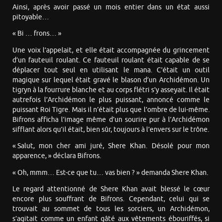
Ainsi, après avoir passé un mois entier dans un état aussi
pitoyable…
« Bi … frons… »
Une voix l’appelait, et elle était accompagnée du grincement
d’un fauteuil roulant. Ce fauteuil roulant était capable de se
déplacer tout seul en utilisant le mana. C’était un outil
magique sur lequel était gravé le blason d’un Archidémon. Un
tigryn à la fourrure blanche et au corps flétri s’y asseyait. Il était
autrefois l’Archidémon le plus puissant, annoncé comme le
puissant Roi Tigre. Mais il n’était plus que l’ombre de lui-même.
Bifrons afficha l’image même d’un sourire pur à l’Archidémon
sifflant alors qu’il était, bien sûr, toujours à l’envers sur le trône.
« Salut, mon cher ami juré, Shere Khan. Désolé pour mon
apparence, » déclara Bifrons.
« Oh, mmm… Est-ce que tu… vas bien ? » demanda Shere Khan.
Le regard attentionné de Shere Khan avait blessé le cœur
encore plus souffrant de Bifrons. Cependant, celui qui se
trouvait au sommet de tous les sorciers, un Archidémon,
s’agitait comme un enfant gâté aux vêtements ébouriffés, si