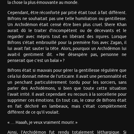
la chose la plus émouvante au monde.
Cependant, être réconforté par pitié était tout à fait différent.
Bifrons ne souhaitait pas une telle humiliation ou gentillesse.
Un Archidémon était censé être bien plus cruel. Shere Khan
aurait dû le traiter d’incompétent ou de décevants et le
regarder avec mépris tout en libérant des injures. Lorsque
Bifrons s’était embrouillé pour la première fois avec Zagan, il
lui avait fait sauter la tête. Alors, pourquoi un Archidémon lui
avait-il gentiment dit. « Ne désespère pas, personne ne
penserait que c’est un balai » ?
Bifrons était si mauvais pour gérer la gentillesse régulière que
cela lui donnait même de l’urticaire. Il avait une personnalité et
un penchant particulièrement tordu pour les sorciers, sans
parler des Archidémons, si bien que toute cette situation
l’avait irrité. Il avait cependant eu recours à la sorcellerie pour
supprimer ces émotions. En tout cas, le cœur de Bifrons était
en fait déchiré en lambeaux, mais c’était complètement
différent de ce qu’il voulait.
« … Haaah, je veux vraiment mourir. »
Ainsi, l’Archidémon fut rendu totalement léthargique. Si