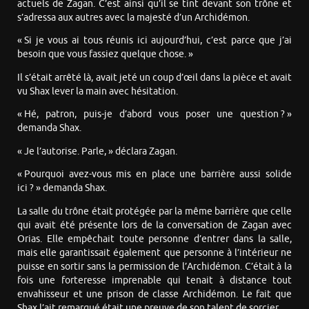
actuels de Zagan. C’est ainsi qu’il se tint devant son trône et
s’adressa aux autres avec la majesté d’un Archidémon.
« Si je vous ai tous réunis ici aujourd’hui, c’est parce que j’ai
besoin que vous fassiez quelque chose. »
Il s’était arrêté là, avait jeté un coup d’œil dans la pièce et avait
vu Shax lever la main avec hésitation.
« Hé, patron, puis-je d’abord vous poser une question ? »
demanda Shax.
« Je l’autorise. Parle, » déclara Zagan.
« Pourquoi avez-vous mis en place une barrière aussi solide
ici ? » demanda Shax.
La salle du trône était protégée par la même barrière que celle
qui avait été présente lors de la conversation de Zagan avec
Orias. Elle empêchait toute personne d’entrer dans la salle,
mais elle garantissait également que personne à l’intérieur ne
puisse en sortir sans la permission de l’Archidémon. C’était à la
fois une forteresse imprenable qui tenait à distance tout
envahisseur et une prison de classe Archidémon. Le fait que
Shax l’ait remarqué était une preuve de son talent de sorcier.