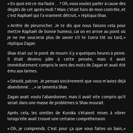
« En quoi est-ce ma faute… ? Oh, vous voulez parler à cause des
dégâts de cet après-midi ? Mais c’était hors de mon contrôle, et
c’est Raphaël qui l’a vraiment détruit, » répliqua Shax.
« Arrête de pleurnicher. Je te dis que nous faisons cela pour
mettre Raphaël de bonne humeur, car on en arrive au point où
je ne me soucierai plus de savoir s’il te tuera tôt ou tard, »
répliqua Zagan.
Shax était sur le point de mourir il y a quelques heures à peine.
Il était devenu pâle à cette pensée, mais il avait
immédiatement compris le sens des mots de Zagan et avait été
ému aux larmes.
« Désolé, patron. Je pensais sincèrement que vous m’aviez déjà
abandonné…, » se lamenta Shax.
Zagan avait voulu l’abandonner, mais il avait vite compris qu’il
serait dans une masse de problèmes si Shax mourait.
Après cela, les oreilles de Kuroka s’étaient mises à vibrer
lorsqu’elle avait trouvé une certaine compréhension.
« Oh, je comprends. C’est pour ça que vous faites un bain, »