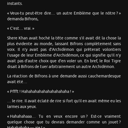
instants.
« Veux-tu peut-être dire… un autre Emblème que le nôtre ? »
demanda Bifrons,
« C’est… vrai. »
Shere Khan avait hoché la tête comme s’il avait dit la chose la
plus évidente au monde, laissant Bifrons complètement sans
voix. Il n’y avait pas d’Archidémon qui prêterait volontiers
l’usage de leur Emblème d’Archidémon, ce qui signifie qu’il n’y
avait pas d’autre choix que d’en voler un. En bref, le Roi Tigre
disait à Bifrons de tuer arbitrairement un autre Archidémon.
La réaction de Bifrons à une demande aussi cauchemardesque
avait été…
« Pffft ! Hahahahahahahahahahaha ! »
… le rire. Il avait éclaté de rire si fort qu’il en avait même eu les
larmes aux yeux.
« Hahahahaaa… Tu en veux encore un ? Est-ce vraiment
quelque chose que tu devrais demander comme un jouet ?
Hahahahaha — aïe ! »