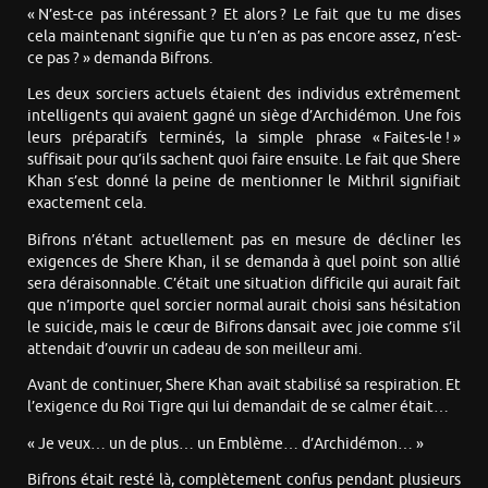
« N’est-ce pas intéressant ? Et alors ? Le fait que tu me dises
cela maintenant signifie que tu n’en as pas encore assez, n’est-
ce pas ? » demanda Bifrons.
Les deux sorciers actuels étaient des individus extrêmement
intelligents qui avaient gagné un siège d’Archidémon. Une fois
leurs préparatifs terminés, la simple phrase « Faites-le ! »
suffisait pour qu’ils sachent quoi faire ensuite. Le fait que Shere
Khan s’est donné la peine de mentionner le Mithril signifiait
exactement cela.
Bifrons n’étant actuellement pas en mesure de décliner les
exigences de Shere Khan, il se demanda à quel point son allié
sera déraisonnable. C’était une situation difficile qui aurait fait
que n’importe quel sorcier normal aurait choisi sans hésitation
le suicide, mais le cœur de Bifrons dansait avec joie comme s’il
attendait d’ouvrir un cadeau de son meilleur ami.
Avant de continuer, Shere Khan avait stabilisé sa respiration. Et
l’exigence du Roi Tigre qui lui demandait de se calmer était…
« Je veux… un de plus… un Emblème… d’Archidémon… »
Bifrons était resté là, complètement confus pendant plusieurs