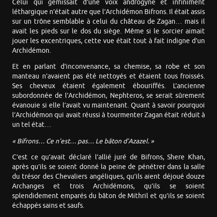
Celui qui gémissait d’une voix androgyne et infiniment
léthargique n’était autre que l’Archidémon Bifrons. Il était assis
sur un trône semblable à celui du château de Zagan… mais il
avait les pieds sur le dos du siège. Même si le sorcier aimait
jouer les excentriques, cette vue était tout à fait indigne d’un
Archidémon.
Et en parlant d’inconvenance, sa chemise, sa robe et son
manteau n’avaient pas été nettoyés et étaient tous froissés.
Ses cheveux étaient également ébouriffés. L’ancienne
subordonnée de l’Archidémon, Nephteros, se serait sûrement
évanouie si elle l’avait vu maintenant. Quant à savoir pourquoi
l’Archidémon qui avait réussi à tourmenter Zagan était réduit à
un tel état…
« Bifrons… Ce n’est… pas… Le bâton d’Azazel. »
C’est ce qu’avait déclaré l’allié juré de Bifrons, Shere Khan,
après qu’ils se soient donné la peine de pénétrer dans la salle
du trésor des Chevaliers angéliques, qu’ils aient déjoué douze
Archanges et trois Archidémons, qu’ils se soient
splendidement emparés du bâton de Mithril et qu’ils se soient
échappés sains et saufs.