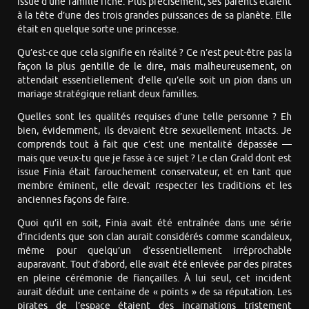
issue d’une famille riche. Plus précisément, ses parents étaient
à la tête d’une des trois grandes puissances de sa planète. Elle
était en quelque sorte une princesse.
Qu’est-ce que cela signifie en réalité ? Ce n’est peut-être pas la
façon la plus gentille de le dire, mais malheureusement, on
attendait essentiellement d’elle qu’elle soit un pion dans un
mariage stratégique reliant deux familles.
Quelles sont les qualités requises d’une telle personne ? Eh
bien, évidemment, ils devaient être sexuellement intacts. Je
comprends tout à fait que c’est une mentalité dépassée —
mais que veux-tu que je fasse à ce sujet ? Le clan Grald dont est
issue Finia était farouchement conservateur, et en tant que
membre éminent, elle devait respecter les traditions et les
anciennes façons de faire.
Quoi qu’il en soit, Finia avait été entraînée dans une série
d’incidents que son clan aurait considérés comme scandaleux,
même pour quelqu’un d’essentiellement irréprochable
auparavant. Tout d’abord, elle avait été enlevée par des pirates
en pleine cérémonie de fiançailles. À lui seul, cet incident
aurait déduit une centaine de « points » de sa réputation. Les
pirates de l’espace étaient des incarnations tristement