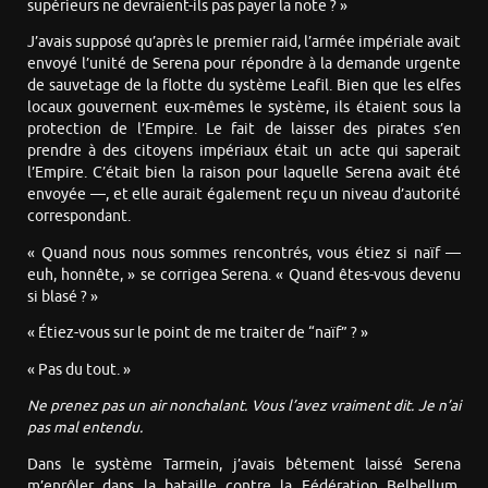
supérieurs ne devraient-ils pas payer la note ? »
J’avais supposé qu’après le premier raid, l’armée impériale avait
envoyé l’unité de Serena pour répondre à la demande urgente
de sauvetage de la flotte du système Leafil. Bien que les elfes
locaux gouvernent eux-mêmes le système, ils étaient sous la
protection de l’Empire. Le fait de laisser des pirates s’en
prendre à des citoyens impériaux était un acte qui saperait
l’Empire. C’était bien la raison pour laquelle Serena avait été
envoyée —, et elle aurait également reçu un niveau d’autorité
correspondant.
« Quand nous nous sommes rencontrés, vous étiez si naïf —
euh, honnête, » se corrigea Serena. « Quand êtes-vous devenu
si blasé ? »
« Étiez-vous sur le point de me traiter de “naïf” ? »
« Pas du tout. »
Ne prenez pas un air nonchalant. Vous l’avez vraiment dit. Je n’ai
pas mal entendu.
Dans le système Tarmein, j’avais bêtement laissé Serena
m’enrôler dans la bataille contre la Fédération Belbellum.