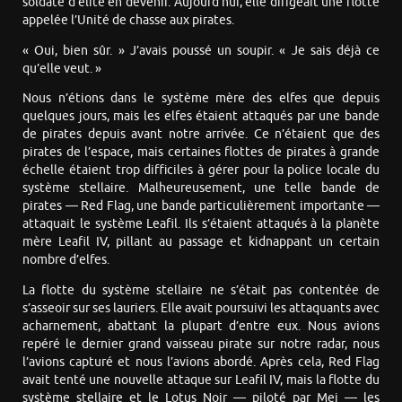
soldate d’élite en devenir. Aujourd’hui, elle dirigeait une flotte
appelée l’Unité de chasse aux pirates.
« Oui, bien sûr. » J’avais poussé un soupir. « Je sais déjà ce
qu’elle veut. »
Nous n’étions dans le système mère des elfes que depuis
quelques jours, mais les elfes étaient attaqués par une bande
de pirates depuis avant notre arrivée. Ce n’étaient que des
pirates de l’espace, mais certaines flottes de pirates à grande
échelle étaient trop difficiles à gérer pour la police locale du
système stellaire. Malheureusement, une telle bande de
pirates — Red Flag, une bande particulièrement importante —
attaquait le système Leafil. Ils s’étaient attaqués à la planète
mère Leafil IV, pillant au passage et kidnappant un certain
nombre d’elfes.
La flotte du système stellaire ne s’était pas contentée de
s’asseoir sur ses lauriers. Elle avait poursuivi les attaquants avec
acharnement, abattant la plupart d’entre eux. Nous avions
repéré le dernier grand vaisseau pirate sur notre radar, nous
l’avions capturé et nous l’avions abordé. Après cela, Red Flag
avait tenté une nouvelle attaque sur Leafil IV, mais la flotte du
système stellaire et le Lotus Noir — piloté par Mei — les