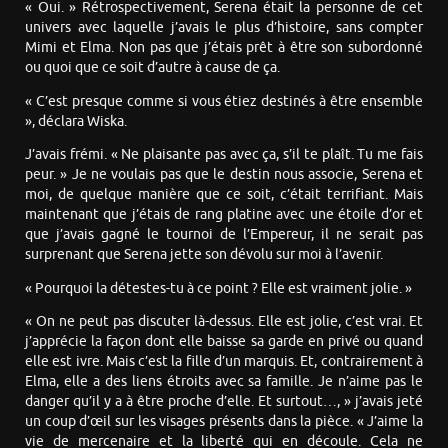
« Oui. » Rétrospectivement, Serena était la personne de cet
univers avec laquelle j’avais le plus d’histoire, sans compter
Mimi et Elma. Non pas que j’étais prêt à être son subordonné
ou quoi que ce soit d’autre à cause de ça.
« C’est presque comme si vous étiez destinés à être ensemble
», déclara Wiska.
J’avais frémi. « Ne plaisante pas avec ça, s’il te plaît. Tu me fais
peur. » Je ne voulais pas que le destin nous associe, Serena et
moi, de quelque manière que ce soit, c’était terrifiant. Mais
maintenant que j’étais de rang platine avec une étoile d’or et
que j’avais gagné le tournoi de l’Empereur, il ne serait pas
surprenant que Serena jette son dévolu sur moi à l’avenir.
« Pourquoi la détestes-tu à ce point ? Elle est vraiment jolie. »
« On ne peut pas discuter là-dessus. Elle est jolie, c’est vrai. Et
j’apprécie la façon dont elle baisse sa garde en privé ou quand
elle est ivre. Mais c’est la fille d’un marquis. Et, contrairement à
Elma, elle a des liens étroits avec sa famille. Je n’aime pas le
danger qu’il y a à être proche d’elle. Et surtout…, » j’avais jeté
un coup d’œil sur les visages présents dans la pièce. « J’aime la
vie de mercenaire et la liberté qui en découle. Cela ne