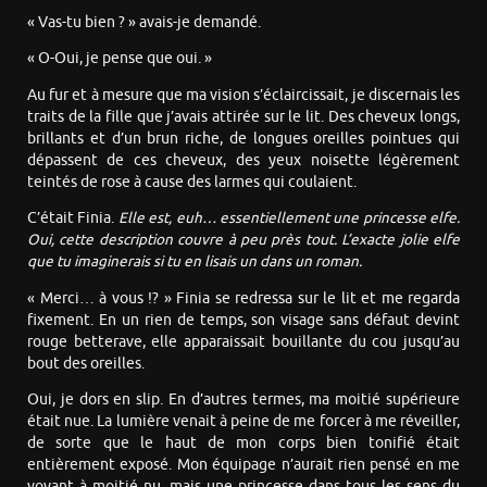
« Vas-tu bien ? » avais-je demandé.
« O-Oui, je pense que oui. »
Au fur et à mesure que ma vision s’éclaircissait, je discernais les
traits de la fille que j’avais attirée sur le lit. Des cheveux longs,
brillants et d’un brun riche, de longues oreilles pointues qui
dépassent de ces cheveux, des yeux noisette légèrement
teintés de rose à cause des larmes qui coulaient.
C’était Finia.
Elle est, euh… essentiellement une princesse elfe.
Oui, cette description couvre à peu près tout. L’exacte jolie elfe
que tu imaginerais si tu en lisais un dans un roman.
« Merci… à vous !? » Finia se redressa sur le lit et me regarda
fixement. En un rien de temps, son visage sans défaut devint
rouge betterave, elle apparaissait bouillante du cou jusqu’au
bout des oreilles.
Oui, je dors en slip. En d’autres termes, ma moitié supérieure
était nue. La lumière venait à peine de me forcer à me réveiller,
de sorte que le haut de mon corps bien tonifié était
entièrement exposé. Mon équipage n’aurait rien pensé en me
voyant à moitié nu, mais une princesse dans tous les sens du