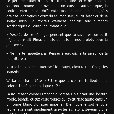
Le petit déjeuner d’aujourd’hui était une sorte de repas au
saumon. Comme il provenait d’un cuiseur automatique, la
couleur était un peu différente, mais les odeurs et les goûts
étaient identiques à ceux du saumon salé, du riz blanc et de la
soupe miso. Je m’étais vraiment habitué aux aliments
synthétiques du cuiseur automatique.
« Désolée de te déranger pendant que tu savoures ton petit
déjeuner, » dit Elma, « mais connais-tu nos projets pour la
journée ? »
« Ne me le rappelle pas. Penser à eux gâche la saveur de la
nourriture. »
« Tu as l’air vraiment morose à leur sujet, chéri », Tina fronça les
sourcils.
Wiska pencha la tête. « Est-ce que rencontrer le lieutenant-
colonel te dérange tant que ça ? »
La lieutenant-colonel impériale Serena Holz était une beauté
froide, blonde et aux yeux rouges qui avait fière allure dans un
uniforme blanc d’officier impérial. Bien qu’elle soit encore
jeune, elle avait rapidement gravi les échelons, devenant une