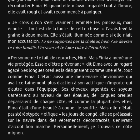
réconforter Finia. Et quand elle m’avait regardé tout à l’heure,
elle avait rougi et avait recommencé à paniquer.
« Je crois qu’on s’est vraiment emmêlé les pinceaux, mais
écoute — tout est de la faute de cette chose. » J’avais levé la
graine à deux mains. Elle s’était illuminée comme si elle niait
mon accusation.
Tu ne supportes pas la chaleur, hein ? Je devrais
te faire bouillir, t’écraser et te faire cuire à l’étouffée.
« Personne ne te fait de reproches, Hiro. Mais Finia a mené une
vie protégée. Essaie d’être prévenant », dit Elma avec un regard
agacé. Ses longues oreilles la désignaient comme une elfe, tout
comme Finia. C’était aussi une mercenaire chevronnée qui
avait certainement plus d’action à son actif que n’importe qui
d’autre dans l’équipage. Ses cheveux argentés et soyeux
s’arrêtaient au niveau de ses épaules, de longues oreilles
dépassaient de chaque côté, et comme la plupart des elfes,
Elma était d’une beauté à couper le souffle. Mais elle n’était
pas stéréotypée « elfique » les jours de congé, elle se prélassait
sur le navire dans des vêtements décontractés, s’enivrant
d’alcool bon marché. Personnellement, je trouvais ce côté
mignon.