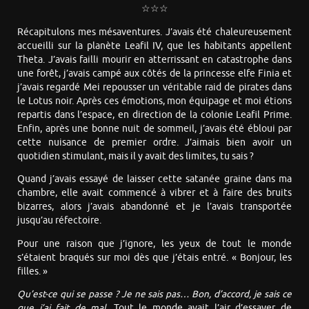
☆☆☆
Récapitulons mes mésaventures. J’avais été chaleureusement
accueilli sur la planète Leafil IV, que les habitants appellent
Theta. J’avais failli mourir en atterrissant en catastrophe dans
une forêt, j’avais campé aux côtés de la princesse elfe Finia et
j’avais regardé Mei repousser un véritable raid de pirates dans
le Lotus noir. Après ces émotions, mon équipage et moi étions
repartis dans l’espace, en direction de la colonie Leafil Prime.
Enfin, après une bonne nuit de sommeil, j’avais été ébloui par
cette nuisance de premier ordre. J’aimais bien avoir un
quotidien stimulant, mais il y avait des limites, tu sais ?
Quand j’avais essayé de laisser cette satanée graine dans ma
chambre, elle avait commencé à vibrer et à faire des bruits
bizarres, alors j’avais abandonné et je l’avais transportée
jusqu’au réfectoire.
Pour une raison que j’ignore, les yeux de tout le monde
s’étaient braqués sur moi dès que j’étais entré. « Bonjour, les
filles. »
Qu’est-ce qui se passe ? Je ne sais pas… Bon, d’accord, je sais ce
que j’ai fait de mal.
Tout le monde avait l’air d’essayer de