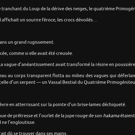
 tranchant du Loup de la dérive des neiges, le quatrième Primogén
 affichait un sourire féroce, les crocs dévoilés…
 dans un grand rugissement.
facée, comme si elle avait été creusée.
. La vague d’anéantissement avait transformé la résine en poussière
au au corps transparent flotta au milieu des vagues qui déferlaien
e celle d’un serpent — un Vassal Bestial du Quatrième Primogéniteu
èvre en atterrissant sur la pointe d’un brise-lames déchiqueté.
ue de prêtresse et l’ourlet de la jupe rouge de son
hakama
étaient
 ne l’engloutisse.
rait dû se trouver dans ses mains.